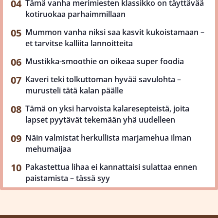
Tämä vanha merimiesten klassikko on täyttävää
kotiruokaa parhaimmillaan
Mummon vanha niksi saa kasvit kukoistamaan –
et tarvitse kalliita lannoitteita
Mustikka-smoothie on oikeaa super foodia
Kaveri teki tolkuttoman hyvää savulohta –
murusteli tätä kalan päälle
Tämä on yksi harvoista kalaresepteistä, joita
lapset pyytävät tekemään yhä uudelleen
Näin valmistat herkullista marjamehua ilman
mehumaijaa
Pakastettua lihaa ei kannattaisi sulattaa ennen
paistamista – tässä syy