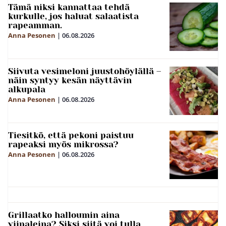
Tämä niksi kannattaa tehdä
kurkulle, jos haluat salaatista
rapeamman.
Anna Pesonen
|
06.08.2026
Siivuta vesimeloni juustohöylällä –
näin syntyy kesän näyttävin
alkupala
Anna Pesonen
|
06.08.2026
Tiesitkö, että pekoni paistuu
rapeaksi myös mikrossa?
Anna Pesonen
|
06.08.2026
Grillaatko halloumin aina
viipaleina? Siksi siitä voi tulla