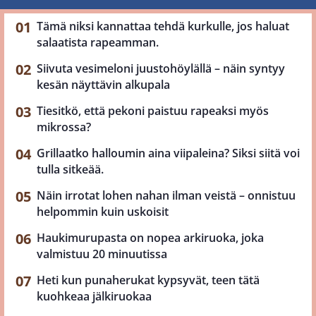
Tämä niksi kannattaa tehdä kurkulle, jos haluat
salaatista rapeamman.
Siivuta vesimeloni juustohöylällä – näin syntyy
kesän näyttävin alkupala
Tiesitkö, että pekoni paistuu rapeaksi myös
mikrossa?
Grillaatko halloumin aina viipaleina? Siksi siitä voi
tulla sitkeää.
Näin irrotat lohen nahan ilman veistä – onnistuu
helpommin kuin uskoisit
Haukimurupasta on nopea arkiruoka, joka
valmistuu 20 minuutissa
Heti kun punaherukat kypsyvät, teen tätä
kuohkeaa jälkiruokaa