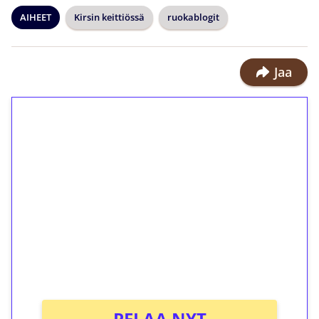
AIHEET
Kirsin keittiössä
ruokablogit
Jaa
1€ = 10€ arvosta
ilmaiskierroksia ilman
kierrätystä!
Talleta 1€
Saat heti 50 ilmaiskierrosta Tuohi
1000 -peliin (arvo 0,20€ per kierros)!
Ei kierrätysvaatimusta!
PELAA NYT