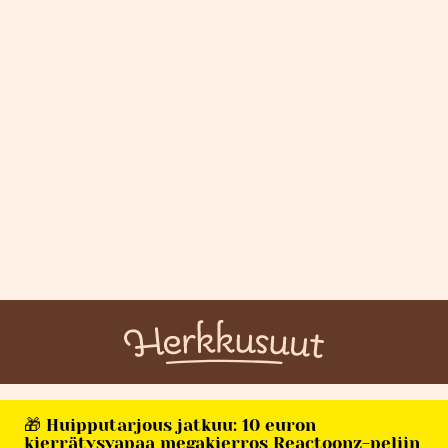
🎁 Huipputarjous jatkuu: 10 euron
kierrätysvapaa megakierros Reactoonz-peliin