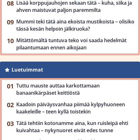
Lisää korppujauhojen sekaan tätä – kuha, siika ja
ahven maistuvat paljon paremmilta
Mummi teki tätä aina ekoista mustikoista – olisiko
tässä kesän helpoin jälkiruoka?
Mitättömältä tuntuva teko voi saada hedelmät
pilaantumaan ennen aikojaan
Luetuimmat
Tuttu mauste auttaa karkottamaan
banaanikärpäset keittiöstä
Kaadoin päiväysvanhaa piimää kylpyhuoneen
kaakeleille – teen kyllä toistekin
Tätä tehtiin kotonamme aina, kun ruisleipä ehti
kuivahtaa – nykynuoret eivät edes tunne