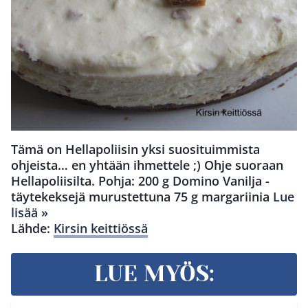
Tämä on Hellapoliisin yksi suosituimmista
ohjeista… en yhtään ihmettele ;) Ohje suoraan
Hellapoliisilta. Pohja: 200 g Domino Vanilja -
täytekeksejä murustettuna 75 g margariinia
Lue
lisää »
Lähde:
Kirsin keittiössä
LUE MYÖS: