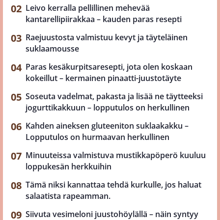
Leivo kerralla pellillinen mehevää
kantarellipiirakkaa – kauden paras resepti
Raejuustosta valmistuu kevyt ja täyteläinen
suklaamousse
Paras kesäkurpitsaresepti, jota olen koskaan
kokeillut – kermainen pinaatti-juustotäyte
Soseuta vadelmat, pakasta ja lisää ne täytteeksi
jogurttikakkuun – lopputulos on herkullinen
Kahden aineksen gluteeniton suklaakakku –
Lopputulos on hurmaavan herkullinen
Minuuteissa valmistuva mustikkapöperö kuuluu
loppukesän herkkuihin
Tämä niksi kannattaa tehdä kurkulle, jos haluat
salaatista rapeamman.
Siivuta vesimeloni juustohöylällä – näin syntyy