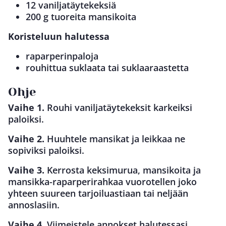
12 vaniljatäytekeksiä
200 g tuoreita mansikoita
Koristeluun halutessa
raparperinpaloja
rouhittua suklaata tai suklaaraastetta
Ohje
Vaihe 1.
Rouhi vaniljatäytekeksit karkeiksi
paloiksi.
Vaihe 2.
Huuhtele mansikat ja leikkaa ne
sopiviksi paloiksi.
Vaihe 3.
Kerrosta keksimurua, mansikoita ja
mansikka-raparperirahkaa vuorotellen joko
yhteen suureen tarjoiluastiaan tai neljään
annoslasiin.
Vaihe 4.
Viimeistele annokset halutessasi