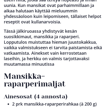
uunia. Kun mansikat ovat parhaimmillaan ja
aikaa halutaan käyttää mieluummin
yhdessäoloon kuin leipomiseen, tällaiset helpot
reseptit ovat kullanarvoisia.
Tässä jälkiruoassa yhdistyvät kesän
suosikkimaut, mansikka ja raparperi.
Lopputulos muistuttaa hieman juustokakkua,
vaikka valmistukseen ei tarvita paistamista eikä
vatkaamista. Ainekset vain kerrostetaan
laseihin, ja herkku on valmis tarjottavaksi
muutamassa minuutissa
Mansikka-
raparperimaljat
Ainesosat (4 annosta)
2 prk mansikka-raparperirahkaa (à 200 g)