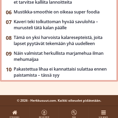
et tarvitse kalliita lannoitteita
Mustikka-smoothie on oikeaa super foodia
Kaveri teki tolkuttoman hyvää savulohta –
murusteli tätä kalan päälle
Tämä on yksi harvoista kalaresepteistä, joita
lapset pyytävät tekemään yhä uudelleen
Näin valmistat herkullista marjamehua ilman
mehumaijaa
Pakastettua lihaa ei kannattaisi sulattaa ennen
paistamista – tässä syy
© 2026 - Herkkusuut.com. Kaikki oikeudet pidätetään.