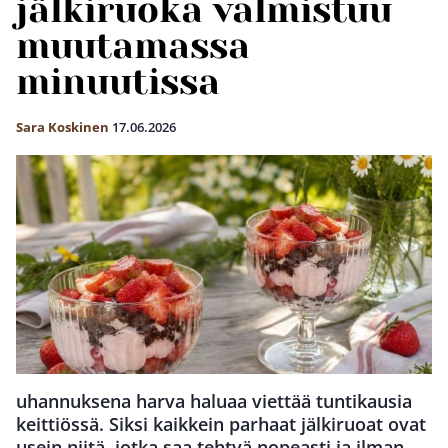
jälkiruoka valmistuu
muutamassa
minuutissa
Sara Koskinen
17.06.2026
uhannuksena harva haluaa viettää tuntikausia
keittiössä. Siksi kaikkein parhaat jälkiruoat ovat
usein niitä, jotka saa tehtyä nopeasti ja ilman