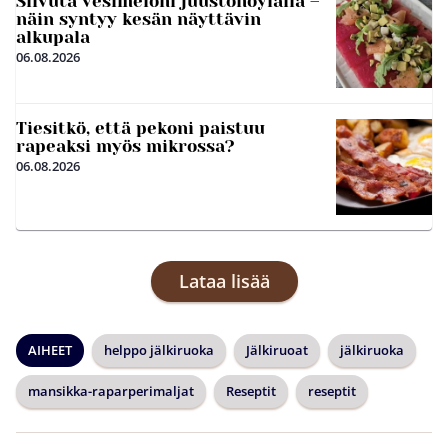
Siivuta vesimeloni juustohöylällä –
näin syntyy kesän näyttävin
alkupala
06.08.2026
Tiesitkö, että pekoni paistuu
rapeaksi myös mikrossa?
06.08.2026
Lataa lisää
AIHEET
helppo jälkiruoka
Jälkiruoat
jälkiruoka
mansikka-raparperimaljat
Reseptit
reseptit