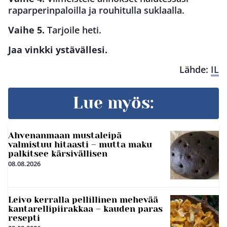
raparperinpaloilla ja rouhitulla suklaalla.
Vaihe 5.
Tarjoile heti.
Jaa vinkki ystävällesi.
Lähde:
IL
Lue myös:
Ahvenanmaan mustaleipä
valmistuu hitaasti – mutta maku
palkitsee kärsivällisen
08.08.2026
Leivo kerralla pellillinen mehevää
kantarellipiirakkaa – kauden paras
resepti