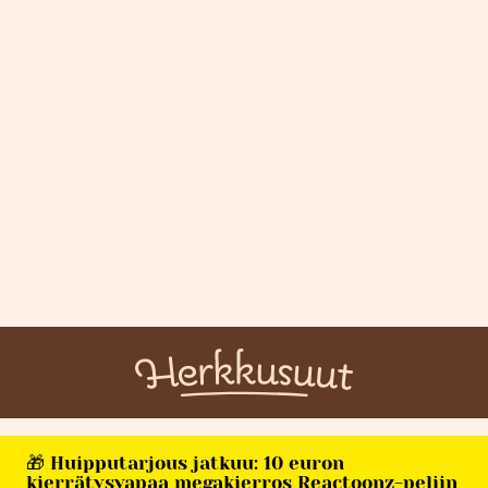
🎁 Huipputarjous jatkuu: 10 euron
kierrätysvapaa megakierros Reactoonz-peliin