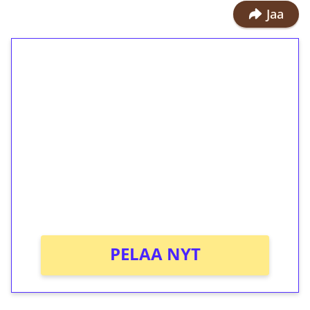
Jaa
1€ = 10€ arvosta
ilmaiskierroksia ilman
kierrätystä!
Talleta 1€
Saat heti 50 ilmaiskierrosta Tuohi
1000 -peliin (arvo 0,20€ per kierros)!
Ei kierrätysvaatimusta!
PELAA NYT