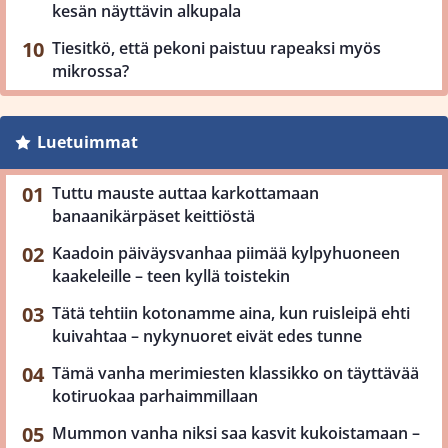
kesän näyttävin alkupala
Tiesitkö, että pekoni paistuu rapeaksi myös
mikrossa?
Luetuimmat
Tuttu mauste auttaa karkottamaan
banaanikärpäset keittiöstä
Kaadoin päiväysvanhaa piimää kylpyhuoneen
kaakeleille – teen kyllä toistekin
Tätä tehtiin kotonamme aina, kun ruisleipä ehti
kuivahtaa – nykynuoret eivät edes tunne
Tämä vanha merimiesten klassikko on täyttävää
kotiruokaa parhaimmillaan
Mummon vanha niksi saa kasvit kukoistamaan –