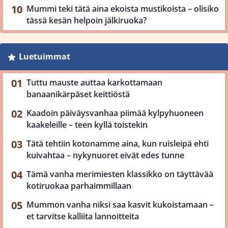
Mummi teki tätä aina ekoista mustikoista – olisiko
tässä kesän helpoin jälkiruoka?
Luetuimmat
Tuttu mauste auttaa karkottamaan
banaanikärpäset keittiöstä
Kaadoin päiväysvanhaa piimää kylpyhuoneen
kaakeleille – teen kyllä toistekin
Tätä tehtiin kotonamme aina, kun ruisleipä ehti
kuivahtaa – nykynuoret eivät edes tunne
Tämä vanha merimiesten klassikko on täyttävää
kotiruokaa parhaimmillaan
Mummon vanha niksi saa kasvit kukoistamaan –
et tarvitse kalliita lannoitteita