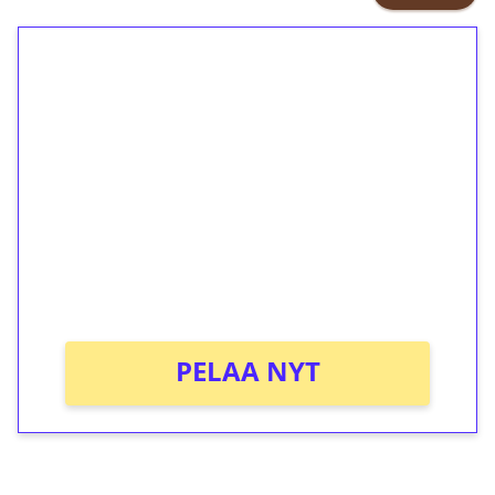
1€ = 10€ arvosta
ilmaiskierroksia ilman
kierrätystä!
Talleta 1€
Saat heti 50 ilmaiskierrosta Tuohi
1000 -peliin (arvo 0,20€ per kierros)!
Ei kierrätysvaatimusta!
PELAA NYT