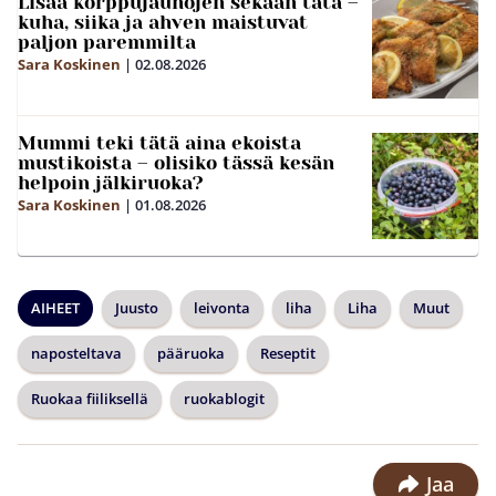
Lisää korppujauhojen sekaan tätä –
kuha, siika ja ahven maistuvat
paljon paremmilta
Sara Koskinen
|
02.08.2026
Mummi teki tätä aina ekoista
mustikoista – olisiko tässä kesän
helpoin jälkiruoka?
Sara Koskinen
|
01.08.2026
AIHEET
Juusto
leivonta
liha
Liha
Muut
naposteltava
pääruoka
Reseptit
Ruokaa fiiliksellä
ruokablogit
Jaa