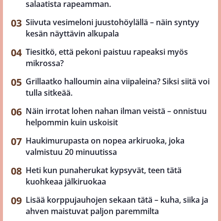
salaatista rapeamman.
Siivuta vesimeloni juustohöylällä – näin syntyy
kesän näyttävin alkupala
Tiesitkö, että pekoni paistuu rapeaksi myös
mikrossa?
Grillaatko halloumin aina viipaleina? Siksi siitä voi
tulla sitkeää.
Näin irrotat lohen nahan ilman veistä – onnistuu
helpommin kuin uskoisit
Haukimurupasta on nopea arkiruoka, joka
valmistuu 20 minuutissa
Heti kun punaherukat kypsyvät, teen tätä
kuohkeaa jälkiruokaa
Lisää korppujauhojen sekaan tätä – kuha, siika ja
ahven maistuvat paljon paremmilta