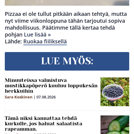
Pizzaa ei ole tullut pitkään aikaan tehtyä, mutta
nyt viime viikonloppuna tähän tarjoutui sopiva
mahdollisuus. Päätimme tällä kertaa tehdä
pohjan
Lue lisää »
Lähde:
Ruokaa fiiliksellä
LUE MYÖS:
Minuuteissa valmistuva
mustikkapöperö kuuluu loppukesän
herkkuihin
Sara Koskinen
|
07.08.2026
Tämä niksi kannattaa tehdä
kurkulle, jos haluat salaatista
rapeamman.