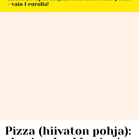
- vain 1 eurolla!
Pizza (hiivaton pohja):