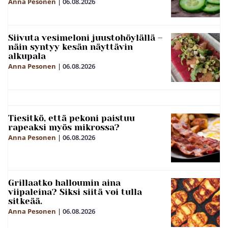
Anna Pesonen
|
06.08.2026
Siivuta vesimeloni juustohöylällä –
näin syntyy kesän näyttävin
alkupala
Anna Pesonen
|
06.08.2026
Tiesitkö, että pekoni paistuu
rapeaksi myös mikrossa?
Anna Pesonen
|
06.08.2026
Grillaatko halloumin aina
viipaleina? Siksi siitä voi tulla
sitkeää.
Anna Pesonen
|
06.08.2026