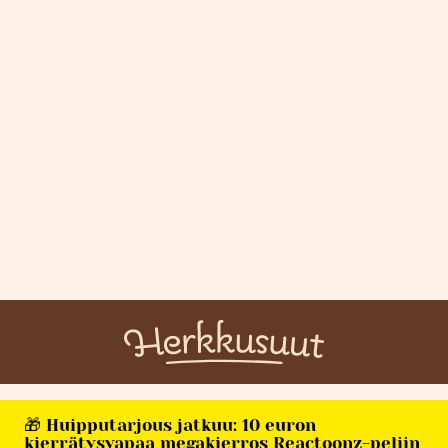
🎁 Huipputarjous jatkuu: 10 euron
kierrätysvapaa megakierros Reactoonz-peliin