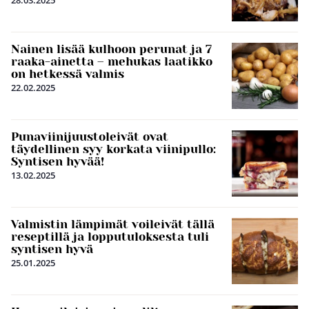
28.03.2025
Nainen lisää kulhoon perunat ja 7
raaka-ainetta – mehukas laatikko
on hetkessä valmis
22.02.2025
Punaviinijuustoleivät ovat
täydellinen syy korkata viinipullo:
Syntisen hyvää!
13.02.2025
Valmistin lämpimät voileivät tällä
reseptillä ja lopputuloksesta tuli
syntisen hyvä
25.01.2025