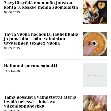
7 syytä syödä enemmän juustoa –
kohta 3. koskee monia suomalaisia
07.06.2025
Täytä vuoka nachoilla, jauhelihalla
ja juustolla – näin valmistuu
täydellinen texmex-vuoka
08.05.2025
Halloumi-perunasalaatti
16.04.2025
Tämä possusta valmistettu ateria
leviää netissä – loistava
viikonloppuherkku