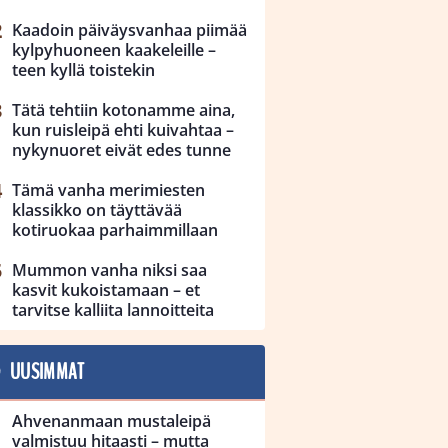
Kaadoin päiväysvanhaa piimää
kylpyhuoneen kaakeleille –
teen kyllä toistekin
Tätä tehtiin kotonamme aina,
kun ruisleipä ehti kuivahtaa –
nykynuoret eivät edes tunne
Tämä vanha merimiesten
klassikko on täyttävää
kotiruokaa parhaimmillaan
Mummon vanha niksi saa
kasvit kukoistamaan – et
tarvitse kalliita lannoitteita
UUSIMMAT
Ahvenanmaan mustaleipä
valmistuu hitaasti – mutta