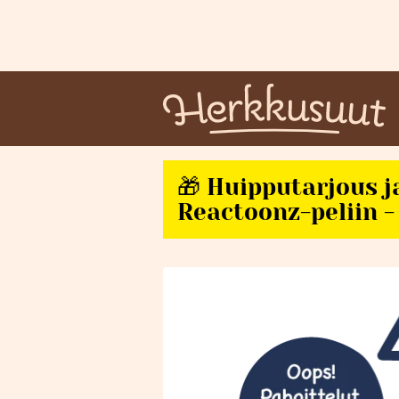
🎁 Huipputarjous j
Reactoonz-peliin - 