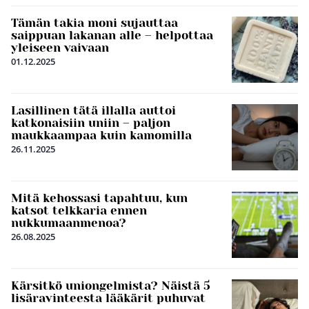
Tämän takia moni sujauttaa
saippuan lakanan alle – helpottaa
yleiseen vaivaan
01.12.2025
Lasillinen tätä illalla auttoi
katkonaisiin uniin – paljon
maukkaampaa kuin kamomilla
26.11.2025
Mitä kehossasi tapahtuu, kun
katsot telkkaria ennen
nukkumaanmenoa?
26.08.2025
Kärsitkö uniongelmista? Näistä 5
lisäravinteesta lääkärit puhuvat