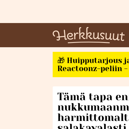
🎁 Huipputarjous j
Reactoonz-peliin - 
Tämä tapa e
nukkumaanme
harmittomalta
salakavalasti