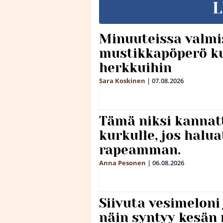
L
Minuuteissa valmi
mustikkapöperö k
herkkuihin
Sara Koskinen
|
07.08.2026
Tämä niksi kannat
kurkulle, jos halua
rapeamman.
Anna Pesonen
|
06.08.2026
Siivuta vesimeloni
näin syntyy kesän 