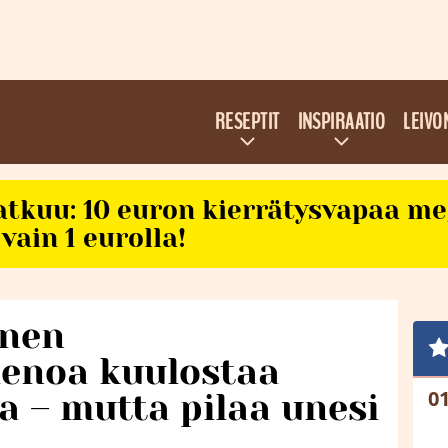
RESEPTIT
INSPIRAATIO
LEIVO
atkuu: 10 euron kierrätysvapaa m
vain 1 eurolla!
nnen
noa kuulostaa
 – mutta pilaa unesi