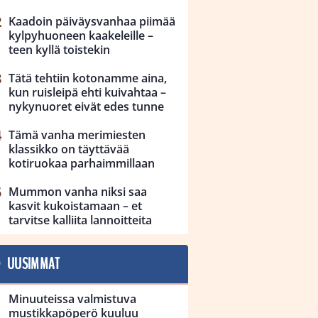
Kaadoin päiväysvanhaa piimää
kylpyhuoneen kaakeleille –
teen kyllä toistekin
Tätä tehtiin kotonamme aina,
kun ruisleipä ehti kuivahtaa –
nykynuoret eivät edes tunne
Tämä vanha merimiesten
klassikko on täyttävää
kotiruokaa parhaimmillaan
Mummon vanha niksi saa
kasvit kukoistamaan – et
tarvitse kalliita lannoitteita
UUSIMMAT
Minuuteissa valmistuva
mustikkapöperö kuuluu