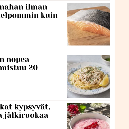
 nahan ilman
 helpommin kuin
n nopea
lmistuu 20
kat kypsyvät,
a jälkiruokaa