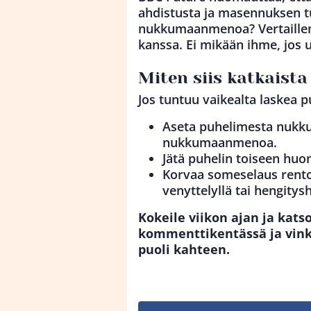
ahdistusta ja masennuksen t
nukkumaanmenoa? Vertaill
kanssa. Ei mikään ihme, jos u
Miten siis katkaist
Jos tuntuu vaikealta laskea puh
Aseta puhelimesta nukkum
nukkumaanmenoa.
Jätä puhelin toiseen huo
Korvaa someselaus rentout
venyttelyllä tai hengitysh
Kokeile viikon ajan ja kats
kommenttikentässä ja vinkk
puoli kahteen.