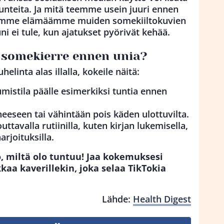
unteita. Ja mitä teemme usein juuri ennen
emme elämäämme muiden somekiiltokuvien
ni ei tule, kun ajatukset pyörivät kehää.
a somekierre ennen unia?
elinta alas illalla, kokeile näitä:
istila päälle esimerkiksi tuntia ennen
neeseen tai vähintään pois käden ulottuvilta.
tavalla rutiinilla, kuten kirjan lukemisella,
arjoituksilla.
o, miltä olo tuntuu! Jaa kokemuksesi
aa kaverillekin, joka selaa TikTokia
Lähde:
Health Digest