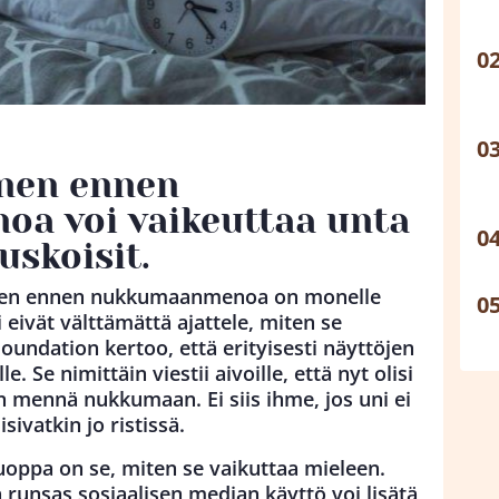
nen ennen
a voi vaikeuttaa unta
skoisit.
inen ennen nukkumaanmenoa on monelle
ki eivät välttämättä ajattele, miten se
oundation kertoo, että erityisesti näyttöjen
e. Se nimittäin viestii aivoille, että nyt olisi
 mennä nukkumaan. Ei siis ihme, jos uni ei
sivatkin jo ristissä.
oppa on se, miten se vaikuttaa mieleen.
runsas sosiaalisen median käyttö voi lisätä