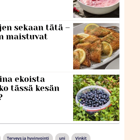
jen sekaan tätä –
en maistuvat
ina ekoista
iko tässä kesän
?
Terveys ja hyvinvointi
uni
Vinkit