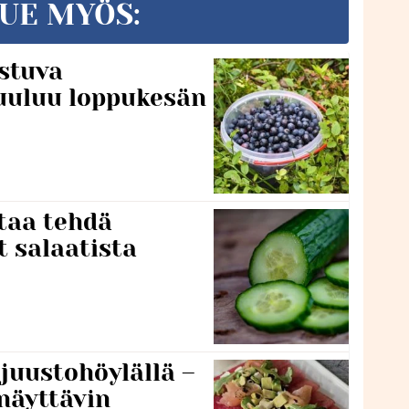
UE MYÖS:
stuva
uuluu loppukesän
taa tehdä
t salaatista
 juustohöylällä –
näyttävin