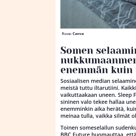
Kuva:
Canva
Somen selaami
nukkumaanmeno
enemmän kuin u
Sosiaalisen median selaam
meistä tuttu iltarutiini. Kaik
vaikuttaakaan uneen. Sleep F
sininen valo tekee hallaa unell
enemminkin aika herätä, kuin
meinaa tulla, vaikka silmät oli
Toinen someselailun sudenku
BBC Future huomauttaa, että 