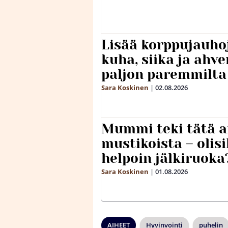
Lisää korppujauho
kuha, siika ja ahv
paljon paremmilta
Sara Koskinen
|
02.08.2026
Mummi teki tätä a
mustikoista – olis
helpoin jälkiruoka
Sara Koskinen
|
01.08.2026
AIHEET
Hyvinvointi
puhelin