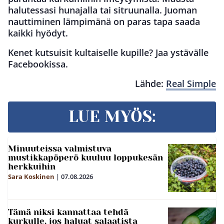
halutessasi hunajalla tai sitruunalla. Juoman
nauttiminen lämpimänä on paras tapa saada
kaikki hyödyt.
Kenet kutsuisit kultaiselle kupille? Jaa ystävälle
Facebookissa.
Lähde:
Real Simple
LUE MYÖS:
Minuuteissa valmistuva
mustikkapöperö kuuluu loppukesän
herkkuihin
Sara Koskinen
|
07.08.2026
Tämä niksi kannattaa tehdä
kurkulle, jos haluat salaatista