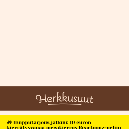
🎁 Huipputarjous jatkuu: 10 euron
kierrätysvapaa megakierros Reactoonz-peliin