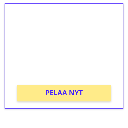
1€ = 10€ arvosta
ilmaiskierroksia ilman
kierrätystä!
Talleta 1€
Saat heti 50 ilmaiskierrosta Tuohi
1000 -peliin (arvo 0,20€ per kierros)!
Ei kierrätysvaatimusta!
PELAA NYT