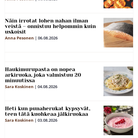
Näin irrotat lohen nahan ilman
veistä – onnistuu helpommin kuin
uskoisit
Anna Pesonen
|
06.08.2026
Haukimurupasta on nopea
arkiruoka, joka valmistuu 20
minuutissa
Sara Koskinen
|
04.08.2026
Heti kun punaherukat kypsyvät,
teen tätä kuohkeaa jälkiruokaa
Sara Koskinen
|
03.08.2026