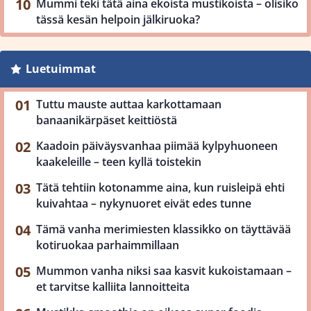
Mummi teki tätä aina ekoista mustikoista – olisiko
tässä kesän helpoin jälkiruoka?
Luetuimmat
Tuttu mauste auttaa karkottamaan
banaanikärpäset keittiöstä
Kaadoin päiväysvanhaa piimää kylpyhuoneen
kaakeleille – teen kyllä toistekin
Tätä tehtiin kotonamme aina, kun ruisleipä ehti
kuivahtaa – nykynuoret eivät edes tunne
Tämä vanha merimiesten klassikko on täyttävää
kotiruokaa parhaimmillaan
Mummon vanha niksi saa kasvit kukoistamaan –
et tarvitse kalliita lannoitteita