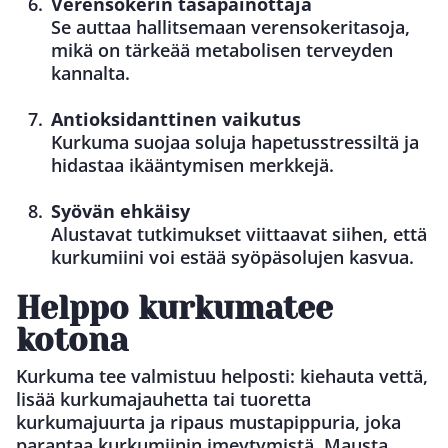
Verensokerin tasapainottaja
Se auttaa hallitsemaan verensokeritasoja,
mikä on tärkeää metabolisen terveyden
kannalta.
Antioksidanttinen vaikutus
Kurkuma suojaa soluja hapetusstressiltä ja
hidastaa ikääntymisen merkkejä.
Syövän ehkäisy
Alustavat tutkimukset viittaavat siihen, että
kurkumiini voi estää syöpäsolujen kasvua.
Helppo kurkumatee
kotona
Kurkuma tee valmistuu helposti: kiehauta vettä,
lisää kurkumajauhetta tai tuoretta
kurkumajuurta ja ripaus mustapippuria, joka
parantaa kurkumiinin imeytymistä. Mausta