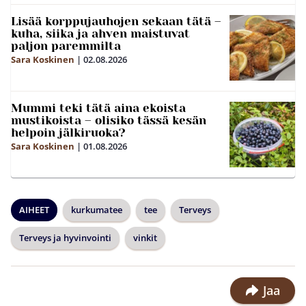
Lisää korppujauhojen sekaan tätä –
kuha, siika ja ahven maistuvat
paljon paremmilta
Sara Koskinen
|
02.08.2026
Mummi teki tätä aina ekoista
mustikoista – olisiko tässä kesän
helpoin jälkiruoka?
Sara Koskinen
|
01.08.2026
AIHEET
kurkumatee
tee
Terveys
Terveys ja hyvinvointi
vinkit
Jaa