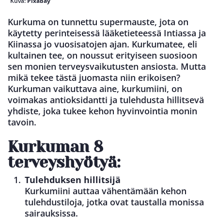
Kuva:
Pixabay
Kurkuma on tunnettu supermauste, jota on
käytetty perinteisessä lääketieteessä Intiassa ja
Kiinassa jo vuosisatojen ajan. Kurkumatee, eli
kultainen tee, on noussut erityiseen suosioon
sen monien terveysvaikutusten ansiosta. Mutta
mikä tekee tästä juomasta niin erikoisen?
Kurkuman vaikuttava aine, kurkumiini, on
voimakas antioksidantti ja tulehdusta hillitsevä
yhdiste, joka tukee kehon hyvinvointia monin
tavoin.
Kurkuman 8
terveyshyötyä:
Tulehduksen hillitsijä
Kurkumiini auttaa vähentämään kehon
tulehdustiloja, jotka ovat taustalla monissa
sairauksissa.