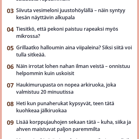
Siivuta vesimeloni juustohöylällä – näin syntyy
kesän näyttävin alkupala
Tiesitkö, että pekoni paistuu rapeaksi myös
mikrossa?
Grillaatko halloumin aina viipaleina? Siksi siitä voi
tulla sitkeää.
Näin irrotat lohen nahan ilman veistä – onnistuu
helpommin kuin uskoisit
Haukimurupasta on nopea arkiruoka, joka
valmistuu 20 minuutissa
Heti kun punaherukat kypsyvät, teen tätä
kuohkeaa jälkiruokaa
Lisää korppujauhojen sekaan tätä – kuha, siika ja
ahven maistuvat paljon paremmilta