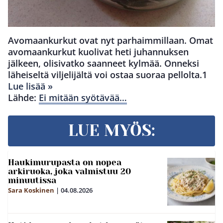
Avomaankurkut ovat nyt parhaimmillaan. Omat
avomaankurkut kuolivat heti juhannuksen
jälkeen, olisivatko saanneet kylmää. Onneksi
läheiseltä viljelijältä voi ostaa suoraa pellolta.1
Lue lisää »
Lähde:
Ei mitään syötävää…
LUE MYÖS:
Haukimurupasta on nopea
arkiruoka, joka valmistuu 20
minuutissa
Sara Koskinen
|
04.08.2026