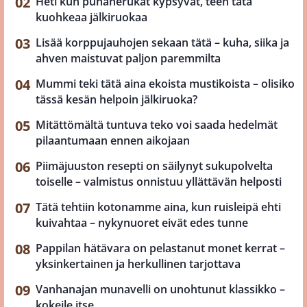
Heti kun punaherukat kypsyvät, teen tätä
kuohkeaa jälkiruokaa
Lisää korppujauhojen sekaan tätä – kuha, siika ja
ahven maistuvat paljon paremmilta
Mummi teki tätä aina ekoista mustikoista – olisiko
tässä kesän helpoin jälkiruoka?
Mitättömältä tuntuva teko voi saada hedelmät
pilaantumaan ennen aikojaan
Piimäjuuston resepti on säilynyt sukupolvelta
toiselle – valmistus onnistuu yllättävän helposti
Tätä tehtiin kotonamme aina, kun ruisleipä ehti
kuivahtaa – nykynuoret eivät edes tunne
Pappilan hätävara on pelastanut monet kerrat –
yksinkertainen ja herkullinen tarjottava
Vanhanajan munavelli on unohtunut klassikko –
kokeile itse