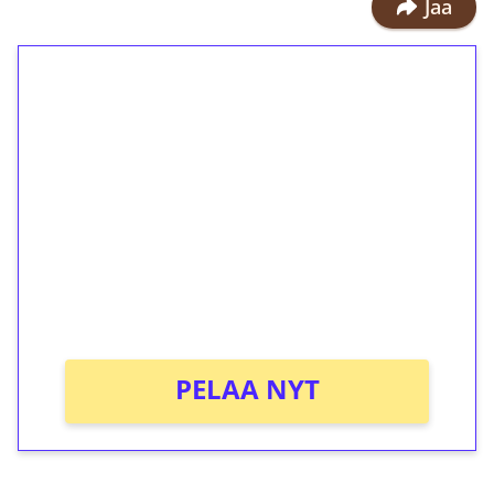
Jaa
1€ = 10€ arvosta
ilmaiskierroksia ilman
kierrätystä!
Talleta 1€
Saat heti 50 ilmaiskierrosta Tuohi
1000 -peliin (arvo 0,20€ per kierros)!
Ei kierrätysvaatimusta!
PELAA NYT