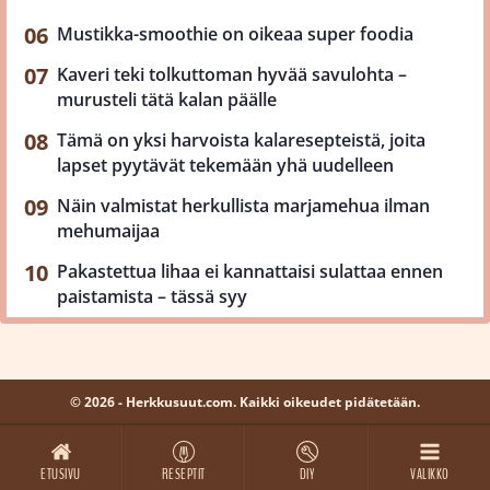
Mustikka-smoothie on oikeaa super foodia
Kaveri teki tolkuttoman hyvää savulohta –
murusteli tätä kalan päälle
Tämä on yksi harvoista kalaresepteistä, joita
lapset pyytävät tekemään yhä uudelleen
Näin valmistat herkullista marjamehua ilman
mehumaijaa
Pakastettua lihaa ei kannattaisi sulattaa ennen
paistamista – tässä syy
© 2026 - Herkkusuut.com. Kaikki oikeudet pidätetään.
ETUSIVU
RESEPTIT
DIY
VALIKKO