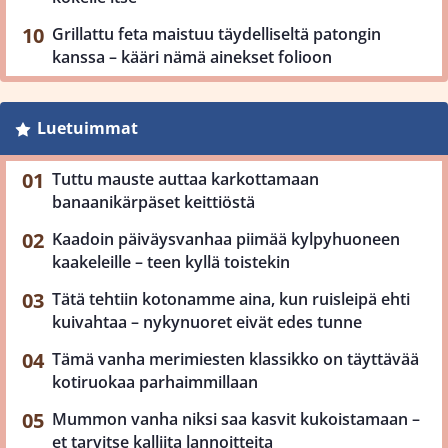
Grillattu feta maistuu täydelliseltä patongin
kanssa – kääri nämä ainekset folioon
Luetuimmat
Tuttu mauste auttaa karkottamaan
banaanikärpäset keittiöstä
Kaadoin päiväysvanhaa piimää kylpyhuoneen
kaakeleille – teen kyllä toistekin
Tätä tehtiin kotonamme aina, kun ruisleipä ehti
kuivahtaa – nykynuoret eivät edes tunne
Tämä vanha merimiesten klassikko on täyttävää
kotiruokaa parhaimmillaan
Mummon vanha niksi saa kasvit kukoistamaan –
et tarvitse kalliita lannoitteita