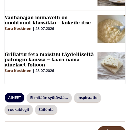
Vanhanajan munavelli on
unohtunut klassikko – kokeile itse
Sara Koskinen
|
28.07.2026
Grillattu feta maistuu täydelliseltä
patongin kanssa – kääri nämä
ainekset folioon
Sara Koskinen
|
28.07.2026
AIHEET
Ei mitään syötävää...
Inspiraatio
ruokablogit
Säilöntä