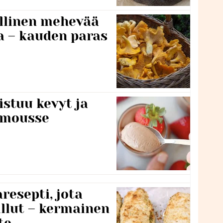
lillinen mehevää
a – kauden paras
stuu kevyt ja
amousse
resepti, jota
llut – kermainen