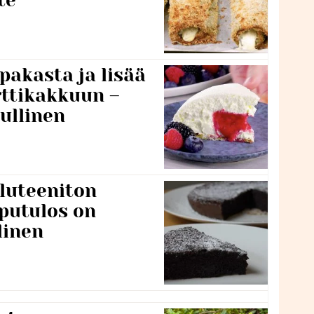
te
pakasta ja lisää
rttikakkuun –
ullinen
luteeniton
putulos on
linen