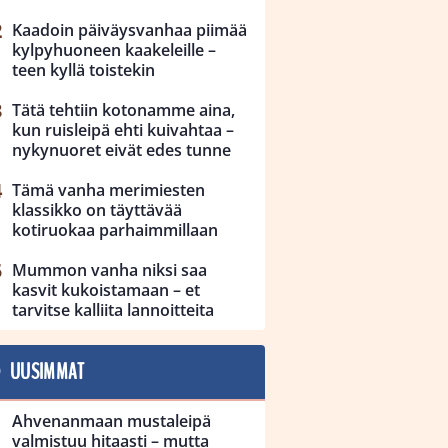
Kaadoin päiväysvanhaa piimää
kylpyhuoneen kaakeleille –
teen kyllä toistekin
Tätä tehtiin kotonamme aina,
kun ruisleipä ehti kuivahtaa –
nykynuoret eivät edes tunne
Tämä vanha merimiesten
klassikko on täyttävää
kotiruokaa parhaimmillaan
Mummon vanha niksi saa
kasvit kukoistamaan – et
tarvitse kalliita lannoitteita
UUSIMMAT
Ahvenanmaan mustaleipä
valmistuu hitaasti – mutta