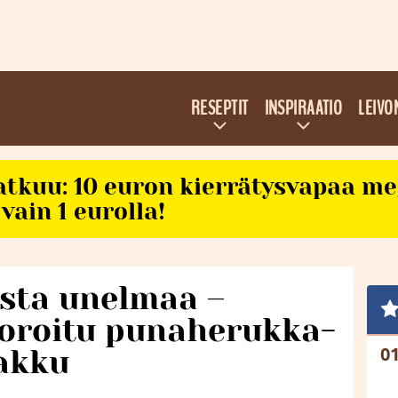
RESEPTIT
INSPIRAATIO
LEIVO
atkuu: 10 euron kierrätysvapaa m
vain 1 eurolla!
sta unelmaa –
oroitu punaherukka-
akku