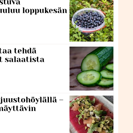
stuva
uuluu loppukesän
taa tehdä
t salaatista
 juustohöylällä –
näyttävin