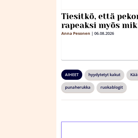
Tiesitkö, että peko
rapeaksi myös mik
Anna Pesonen
|
06.08.2026
AIHEET
hyydytetyt kakut
Kää
punaherukka
ruokablogit
1€ = 10€ arvosta 