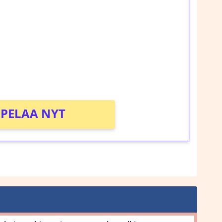
rosta Tuohi 1000 -peliin (arvo 0,20€ per
!
PELAA NYT