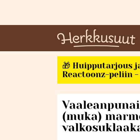
🎁 Huipputarjous j
Reactoonz-peliin - 
Vaaleanpunai
(muka) marm
valkosuklaak