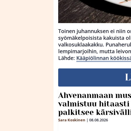
Toinen juhannuksen ei niin o
syömäkelpoisista kakuista ol
valkosuklaakakku. Punaheruk
lempimarjoihin, mutta leivon
Lähde:
Kääpiölinnan köökiss
L
Ahvenanmaan mus
valmistuu hitaast
palkitsee kärsiväll
Sara Koskinen
|
08.08.2026