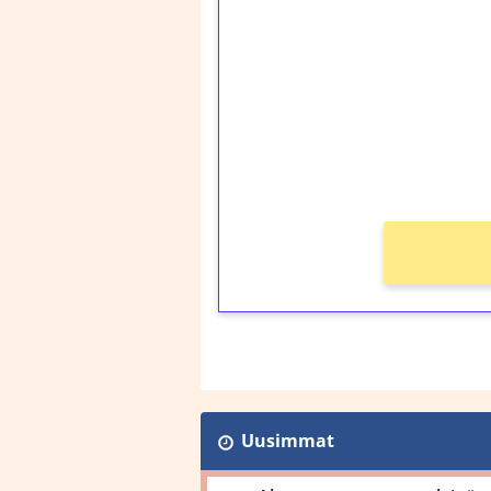
kierrätystä!
Talleta 1€
Saat heti 50 ilmaiskier
kierros)!
Ei kierrätysvaatimusta
Uusimmat