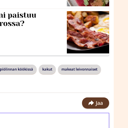
ni paistuu
rossa?
piölinnan köökissä
kakut
makeat leivonnaiset
Jaa
ilmaiskierroksia ilman