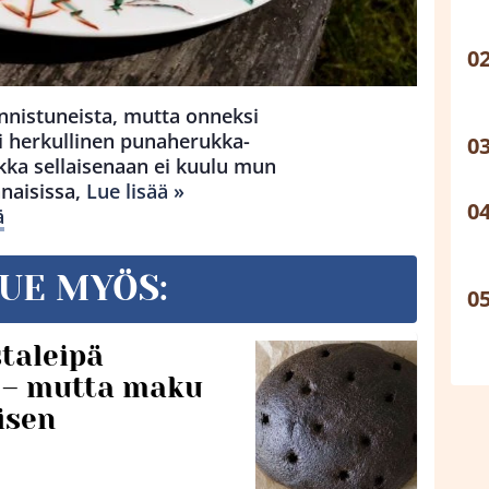
nnistuneista, mutta onneksi
i herkullinen punaherukka-
ka sellaisenaan ei kuulu mun
naisissa,
Lue lisää »
ä
UE MYÖS:
taleipä
i – mutta maku
isen