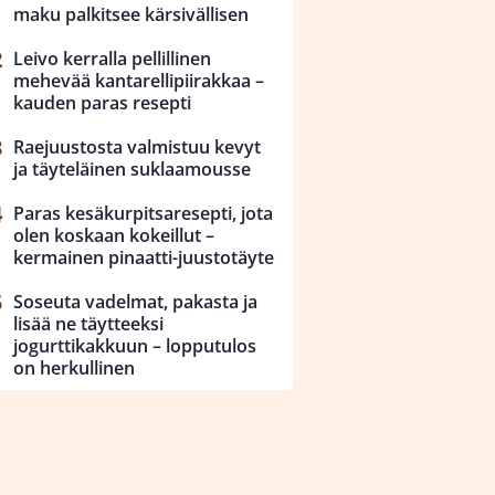
maku palkitsee kärsivällisen
Leivo kerralla pellillinen
mehevää kantarellipiirakkaa –
kauden paras resepti
Raejuustosta valmistuu kevyt
ja täyteläinen suklaamousse
Paras kesäkurpitsaresepti, jota
olen koskaan kokeillut –
kermainen pinaatti-juustotäyte
Soseuta vadelmat, pakasta ja
lisää ne täytteeksi
jogurttikakkuun – lopputulos
on herkullinen