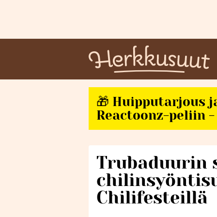
🎁 Huipputarjous j
Reactoonz-peliin - 
Trubaduurin 
chilinsyönti
Chilifesteillä