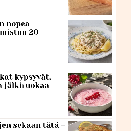
n nopea
lmistuu 20
kat kypsyvät,
a jälkiruokaa
jen sekaan tätä –