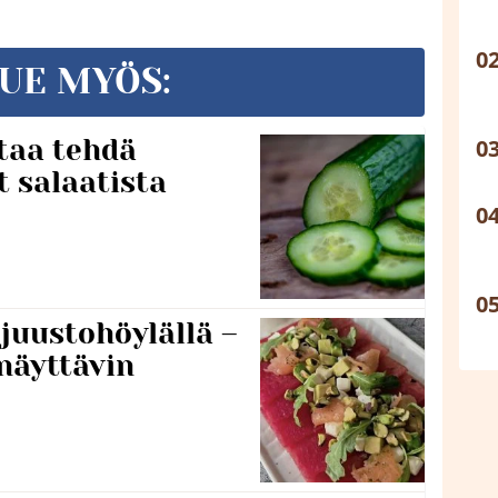
UE MYÖS:
taa tehdä
t salaatista
 juustohöylällä –
näyttävin