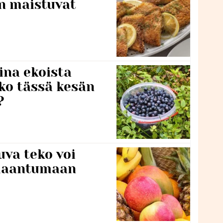
en maistuvat
ina ekoista
iko tässä kesän
?
va teko voi
ilaantumaan