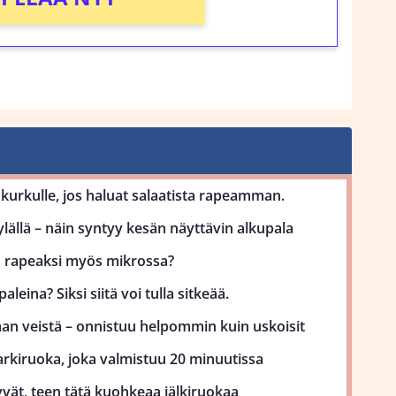
kurkulle, jos haluat salaatista rapeamman.
lällä – näin syntyy kesän näyttävin alkupala
uu rapeaksi myös mikrossa?
aleina? Siksi siitä voi tulla sitkeää.
man veistä – onnistuu helpommin kuin uskoisit
kiruoka, joka valmistuu 20 minuutissa
vät, teen tätä kuohkeaa jälkiruokaa