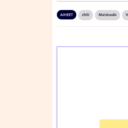
AIHEET
chili
Maistuubi
V
1€ = 10€ arvosta 
kierrätystä!
Talleta 1€
Saat heti 50 ilmaiskier
kierros)!
Ei kierrätysvaatimusta