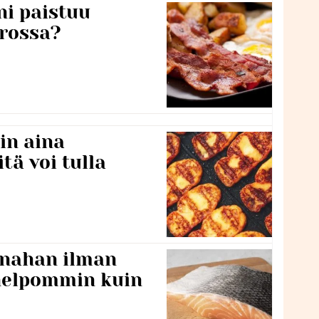
ni paistuu
rossa?
in aina
itä voi tulla
 nahan ilman
 helpommin kuin