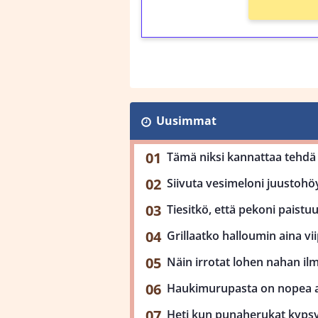
Uusimmat
Tämä niksi kannattaa tehdä 
Siivuta vesimeloni juustohöy
Tiesitkö, että pekoni paist
Grillaatko halloumin aina viip
Näin irrotat lohen nahan il
Haukimurupasta on nopea ar
Heti kun punaherukat kypsy