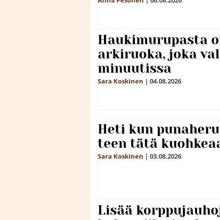
Anna Pesonen
|
06.08.2026
Haukimurupasta o
arkiruoka, joka va
minuutissa
Sara Koskinen
|
04.08.2026
Heti kun punaheru
teen tätä kuohkea
Sara Koskinen
|
03.08.2026
Lisää korppujauho