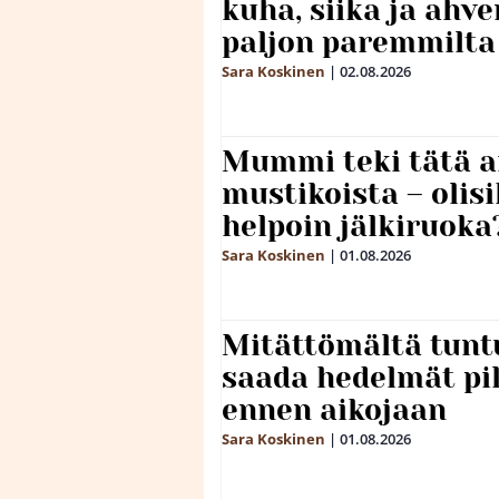
kuha, siika ja ahv
paljon paremmilta
Sara Koskinen
|
02.08.2026
Mummi teki tätä a
mustikoista – olis
helpoin jälkiruoka
Sara Koskinen
|
01.08.2026
Mitättömältä tuntu
saada hedelmät p
ennen aikojaan
Sara Koskinen
|
01.08.2026