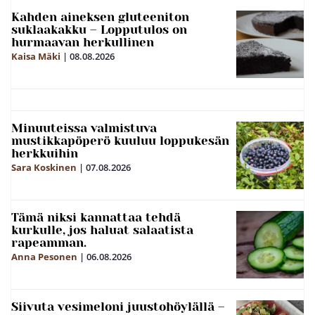
Kahden aineksen gluteeniton
suklaakakku – Lopputulos on
hurmaavan herkullinen
Kaisa Mäki
|
08.08.2026
Minuuteissa valmistuva
mustikkapöperö kuuluu loppukesän
herkkuihin
Sara Koskinen
|
07.08.2026
Tämä niksi kannattaa tehdä
kurkulle, jos haluat salaatista
rapeamman.
Anna Pesonen
|
06.08.2026
Siivuta vesimeloni juustohöylällä –