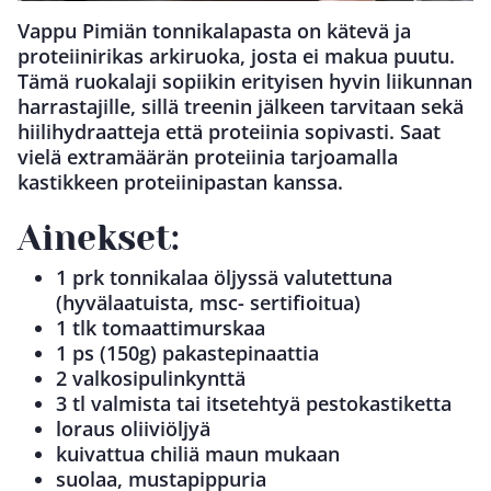
Vappu Pimiän tonnikalapasta on kätevä ja
proteiinirikas arkiruoka, josta ei makua puutu.
Tämä ruokalaji sopiikin erityisen hyvin liikunnan
harrastajille, sillä treenin jälkeen tarvitaan sekä
hiilihydraatteja että proteiinia sopivasti. Saat
vielä extramäärän proteiinia tarjoamalla
kastikkeen proteiinipastan kanssa.
Ainekset:
1 prk tonnikalaa öljyssä valutettuna
(hyvälaatuista, msc- sertifioitua)
1 tlk tomaattimurskaa
1 ps (150g) pakastepinaattia
2 valkosipulinkynttä
3 tl valmista tai itsetehtyä pestokastiketta
loraus oliiviöljyä
kuivattua chiliä maun mukaan
suolaa, mustapippuria