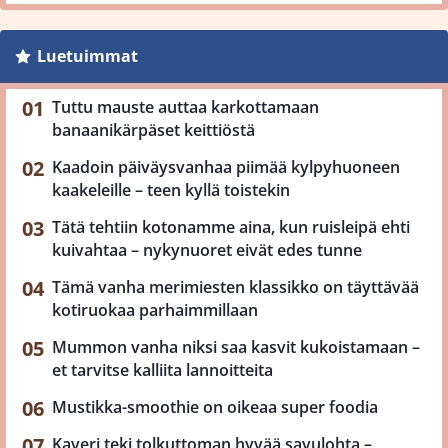
Luetuimmat
Tuttu mauste auttaa karkottamaan
banaanikärpäset keittiöstä
Kaadoin päiväysvanhaa piimää kylpyhuoneen
kaakeleille – teen kyllä toistekin
Tätä tehtiin kotonamme aina, kun ruisleipä ehti
kuivahtaa – nykynuoret eivät edes tunne
Tämä vanha merimiesten klassikko on täyttävää
kotiruokaa parhaimmillaan
Mummon vanha niksi saa kasvit kukoistamaan –
et tarvitse kalliita lannoitteita
Mustikka-smoothie on oikeaa super foodia
Kaveri teki tolkuttoman hyvää savulohta –