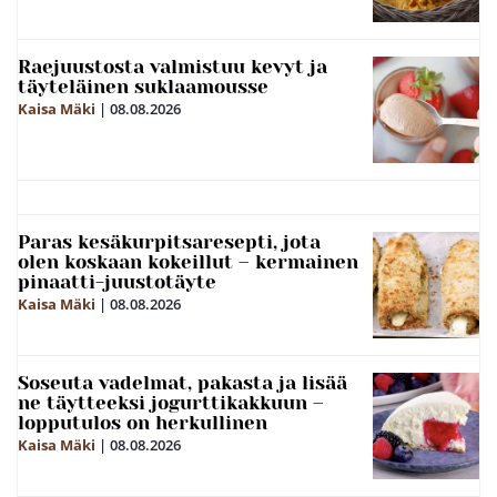
Raejuustosta valmistuu kevyt ja
täyteläinen suklaamousse
Kaisa Mäki
|
08.08.2026
Paras kesäkurpitsaresepti, jota
olen koskaan kokeillut – kermainen
pinaatti-juustotäyte
Kaisa Mäki
|
08.08.2026
Soseuta vadelmat, pakasta ja lisää
ne täytteeksi jogurttikakkuun –
lopputulos on herkullinen
Kaisa Mäki
|
08.08.2026