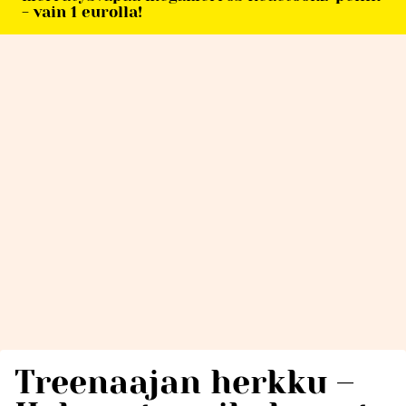
- vain 1 eurolla!
Treenaajan herkku –