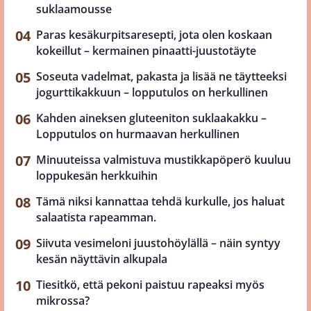
suklaamousse
Paras kesäkurpitsaresepti, jota olen koskaan
kokeillut – kermainen pinaatti-juustotäyte
Soseuta vadelmat, pakasta ja lisää ne täytteeksi
jogurttikakkuun – lopputulos on herkullinen
Kahden aineksen gluteeniton suklaakakku –
Lopputulos on hurmaavan herkullinen
Minuuteissa valmistuva mustikkapöperö kuuluu
loppukesän herkkuihin
Tämä niksi kannattaa tehdä kurkulle, jos haluat
salaatista rapeamman.
Siivuta vesimeloni juustohöylällä – näin syntyy
kesän näyttävin alkupala
Tiesitkö, että pekoni paistuu rapeaksi myös
mikrossa?