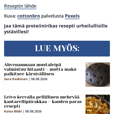
Reseptin lähde
Kuva:
cottonbro
palvelusta
Pexels
Jaa tämä proteiinirikas resepti urheilullisille
ystävillesi!
LUE MYÖS:
Ahvenanmaan mustaleipä
valmistuu hitaasti – mutta maku
palkitsee kärsivällisen
Sara Koskinen
|
08.08.2026
Leivo kerralla pellillinen mehevää
kantarellipiirakkaa – kauden paras
resepti
Kaisa Mäki
|
08.08.2026