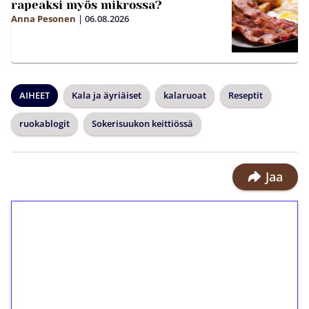
rapeaksi myös mikrossa?
Anna Pesonen
|
06.08.2026
AIHEET
Kala ja äyriäiset
kalaruoat
Reseptit
ruokablogit
Sokerisuukon keittiössä
Jaa
1€ = 10€ arvosta
ilmaiskierroksia ilman
kierrätystä!
Talleta 1€