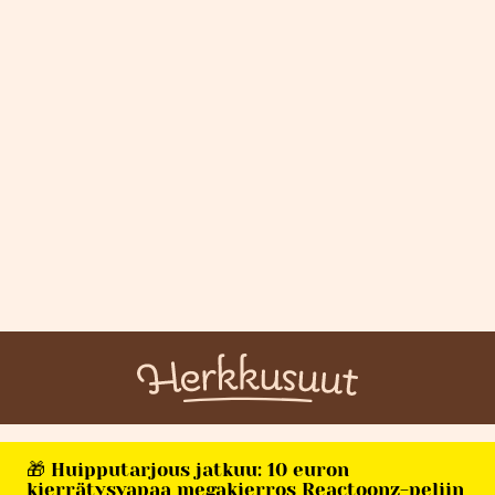
🎁 Huipputarjous jatkuu: 10 euron
kierrätysvapaa megakierros Reactoonz-peliin