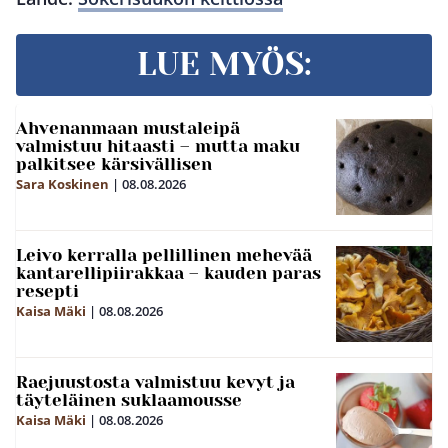
LUE MYÖS:
Ahvenanmaan mustaleipä
valmistuu hitaasti – mutta maku
palkitsee kärsivällisen
Sara Koskinen
|
08.08.2026
Leivo kerralla pellillinen mehevää
kantarellipiirakkaa – kauden paras
resepti
Kaisa Mäki
|
08.08.2026
Raejuustosta valmistuu kevyt ja
täyteläinen suklaamousse
Kaisa Mäki
|
08.08.2026