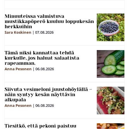
Minuuteissa valmistuva
mustikkapöperö kuuluu loppukesän
herkkuihin
Sara Koskinen
|
07.08.2026
Tämä niksi kannattaa tehdä
kurkulle, jos haluat salaatista
rapeamman.
Anna Pesonen
|
06.08.2026
Siivuta vesimeloni juustohöylällä –
näin syntyy kesän näyttävin
alkupala
Anna Pesonen
|
06.08.2026
Tiesitkö, että pekoni paistuu