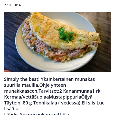
27.06.2014
Simply the best! Yksinkertainen munakas
suurilla mauilla.Ohje yhteen
munakkaaseen.Tarvitset:2 Kananmunaa1 rkl
Kermaa/vettäSuolaaMustapippuriaÖljyä
Täyte:n. 80 g Tonnikalaa ( vedessä) Eli siis
Lue
lisää »
Lähde:
Sokerisuukon keittiössä