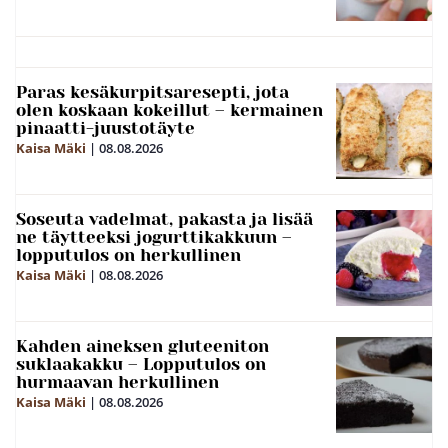
Paras kesäkurpitsaresepti, jota
olen koskaan kokeillut – kermainen
pinaatti-juustotäyte
Kaisa Mäki
|
08.08.2026
Soseuta vadelmat, pakasta ja lisää
ne täytteeksi jogurttikakkuun –
lopputulos on herkullinen
Kaisa Mäki
|
08.08.2026
Kahden aineksen gluteeniton
suklaakakku – Lopputulos on
hurmaavan herkullinen
Kaisa Mäki
|
08.08.2026