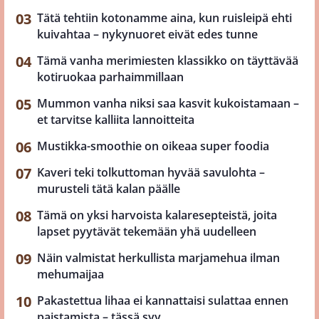
Tätä tehtiin kotonamme aina, kun ruisleipä ehti
kuivahtaa – nykynuoret eivät edes tunne
Tämä vanha merimiesten klassikko on täyttävää
kotiruokaa parhaimmillaan
Mummon vanha niksi saa kasvit kukoistamaan –
et tarvitse kalliita lannoitteita
Mustikka-smoothie on oikeaa super foodia
Kaveri teki tolkuttoman hyvää savulohta –
murusteli tätä kalan päälle
Tämä on yksi harvoista kalaresepteistä, joita
lapset pyytävät tekemään yhä uudelleen
Näin valmistat herkullista marjamehua ilman
mehumaijaa
Pakastettua lihaa ei kannattaisi sulattaa ennen
paistamista – tässä syy