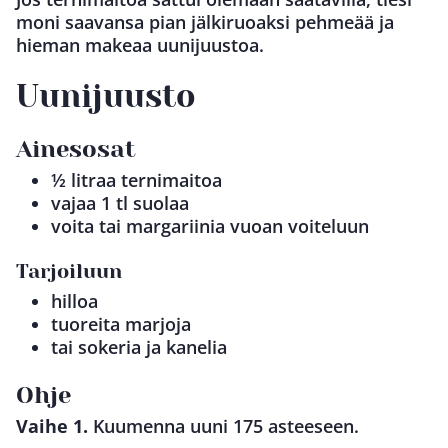
moni saavansa pian jälkiruoaksi pehmeää ja
hieman makeaa uunijuustoa.
Uunijuusto
Ainesosat
½ litraa ternimaitoa
vajaa 1 tl suolaa
voita tai margariinia vuoan voiteluun
Tarjoiluun
hilloa
tuoreita marjoja
tai sokeria ja kanelia
Ohje
Vaihe 1.
Kuumenna uuni 175 asteeseen.