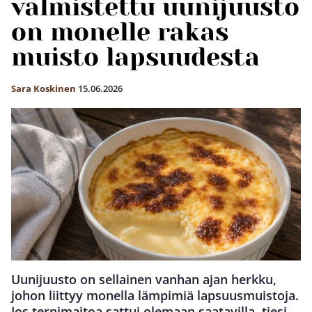
valmistettu uunijuusto
on monelle rakas
muisto lapsuudesta
Sara Koskinen
15.06.2026
Uunijuusto on sellainen vanhan ajan herkku,
johon liittyy monella lämpimiä lapsuusmuistoja.
Jos ternimaitoa sattui olemaan saatavilla, tiesi