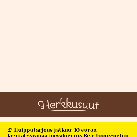
🎁 Huipputarjous jatkuu: 10 euron
kierrätysvapaa megakierros Reactoonz-peliin