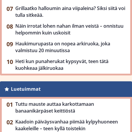
Grillaatko halloumin aina viipaleina? Siksi siitä voi
tulla sitkeää.
Näin irrotat lohen nahan ilman veistä – onnistuu
helpommin kuin uskoisit
Haukimurupasta on nopea arkiruoka, joka
valmistuu 20 minuutissa
Heti kun punaherukat kypsyvät, teen tätä
kuohkeaa jälkiruokaa
Luetuimmat
Tuttu mauste auttaa karkottamaan
banaanikärpäset keittiöstä
Kaadoin päiväysvanhaa piimää kylpyhuoneen
kaakeleille – teen kyllä toistekin