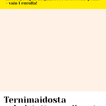
- vain 1 eurolla!
Ternimaidosta