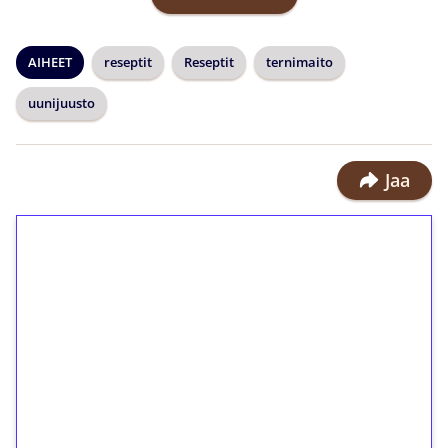
AIHEET
reseptit
Reseptit
ternimaito
uunijuusto
Jaa
1€ = 10€ arvosta
ilmaiskierroksia ilman
kierrätystä!
Talleta 1€
Saat heti 50 ilmaiskierrosta Tuohi
1000 -peliin (arvo 0,20€ per kierros)!