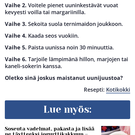
Vaihe 2.
Voitele pienet uuninkestävät vuoat
kevyesti voilla tai margariinilla.
Vaihe 3.
Sekoita suola ternimaidon joukkoon.
Vaihe 4.
Kaada seos vuokiin.
Vaihe 5.
Paista uunissa noin 30 minuuttia.
Vaihe 6.
Tarjoile lämpimänä hillon, marjojen tai
kaneli-sokerin kanssa.
Oletko sinä joskus maistanut uunijuustoa?
Resepti:
Kotikokki
Lue myös:
Soseuta vadelmat, pakasta ja lisää
ne täytteeksi jogurttikakkuun –