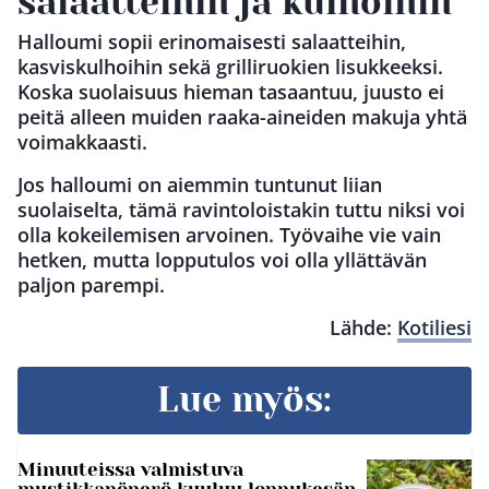
salaatteihin ja kulhoihin
Halloumi sopii erinomaisesti salaatteihin,
kasviskulhoihin sekä grilliruokien lisukkeeksi.
Koska suolaisuus hieman tasaantuu, juusto ei
peitä alleen muiden raaka-aineiden makuja yhtä
voimakkaasti.
Jos halloumi on aiemmin tuntunut liian
suolaiselta, tämä ravintoloistakin tuttu niksi voi
olla kokeilemisen arvoinen. Työvaihe vie vain
hetken, mutta lopputulos voi olla yllättävän
paljon parempi.
Lähde:
Kotiliesi
Lue myös:
Minuuteissa valmistuva
mustikkapöperö kuuluu loppukesän