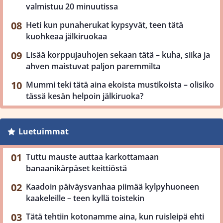
valmistuu 20 minuutissa
Heti kun punaherukat kypsyvät, teen tätä
kuohkeaa jälkiruokaa
Lisää korppujauhojen sekaan tätä – kuha, siika ja
ahven maistuvat paljon paremmilta
Mummi teki tätä aina ekoista mustikoista – olisiko
tässä kesän helpoin jälkiruoka?
Luetuimmat
Tuttu mauste auttaa karkottamaan
banaanikärpäset keittiöstä
Kaadoin päiväysvanhaa piimää kylpyhuoneen
kaakeleille – teen kyllä toistekin
Tätä tehtiin kotonamme aina, kun ruisleipä ehti