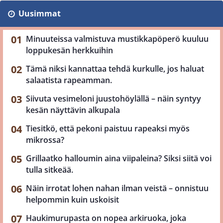
Uusimmat
Minuuteissa valmistuva mustikkapöperö kuuluu
loppukesän herkkuihin
Tämä niksi kannattaa tehdä kurkulle, jos haluat
salaatista rapeamman.
Siivuta vesimeloni juustohöylällä – näin syntyy
kesän näyttävin alkupala
Tiesitkö, että pekoni paistuu rapeaksi myös
mikrossa?
Grillaatko halloumin aina viipaleina? Siksi siitä voi
tulla sitkeää.
Näin irrotat lohen nahan ilman veistä – onnistuu
helpommin kuin uskoisit
Haukimurupasta on nopea arkiruoka, joka