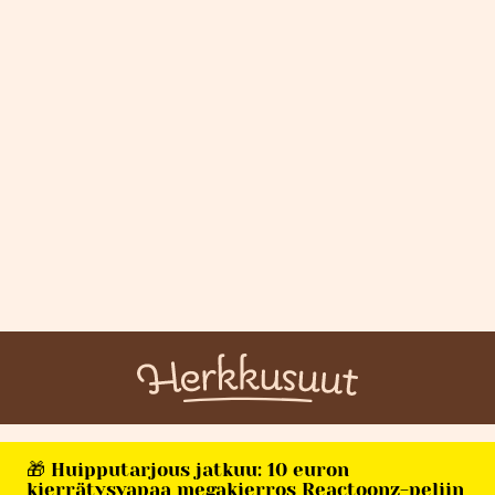
🎁 Huipputarjous jatkuu: 10 euron
kierrätysvapaa megakierros Reactoonz-peliin