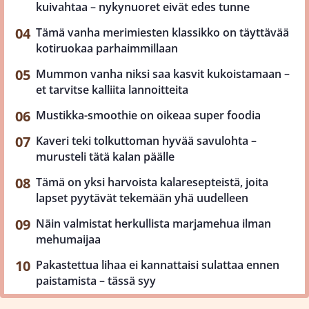
kuivahtaa – nykynuoret eivät edes tunne
Tämä vanha merimiesten klassikko on täyttävää
kotiruokaa parhaimmillaan
Mummon vanha niksi saa kasvit kukoistamaan –
et tarvitse kalliita lannoitteita
Mustikka-smoothie on oikeaa super foodia
Kaveri teki tolkuttoman hyvää savulohta –
murusteli tätä kalan päälle
Tämä on yksi harvoista kalaresepteistä, joita
lapset pyytävät tekemään yhä uudelleen
Näin valmistat herkullista marjamehua ilman
mehumaijaa
Pakastettua lihaa ei kannattaisi sulattaa ennen
paistamista – tässä syy