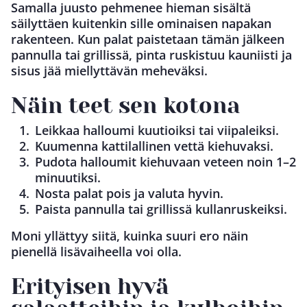
Samalla juusto pehmenee hieman sisältä
säilyttäen kuitenkin sille ominaisen napakan
rakenteen. Kun palat paistetaan tämän jälkeen
pannulla tai grillissä, pinta ruskistuu kauniisti ja
sisus jää miellyttävän meheväksi.
Näin teet sen kotona
Leikkaa halloumi kuutioiksi tai viipaleiksi.
Kuumenna kattilallinen vettä kiehuvaksi.
Pudota halloumit kiehuvaan veteen noin 1–2
minuutiksi.
Nosta palat pois ja valuta hyvin.
Paista pannulla tai grillissä kullanruskeiksi.
Moni yllättyy siitä, kuinka suuri ero näin
pienellä lisävaiheella voi olla.
Erityisen hyvä