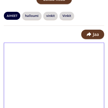
AIHEET
halloumi
vinkit
Vinkit
Jaa
1€ = 10€ arvosta
ilmaiskierroksia ilman
kierrätystä!
Talleta 1€
Saat heti 50 ilmaiskierrosta Tuohi
1000 -peliin (arvo 0,20€ per kierros)!
Ei kierrätysvaatimusta!