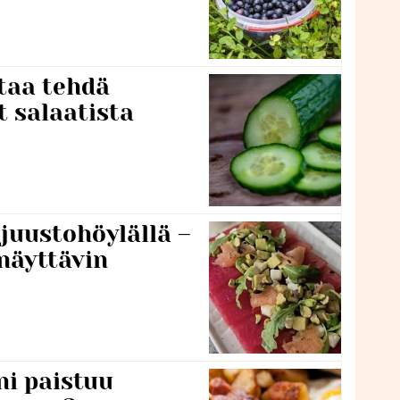
taa tehdä
t salaatista
 juustohöylällä –
näyttävin
ni paistuu