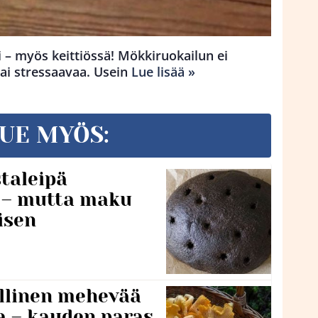
i – myös keittiössä! Mökkiruokailun ei
tai stressaavaa. Usein
Lue lisää »
UE MYÖS:
taleipä
i – mutta maku
isen
lillinen mehevää
a – kauden paras