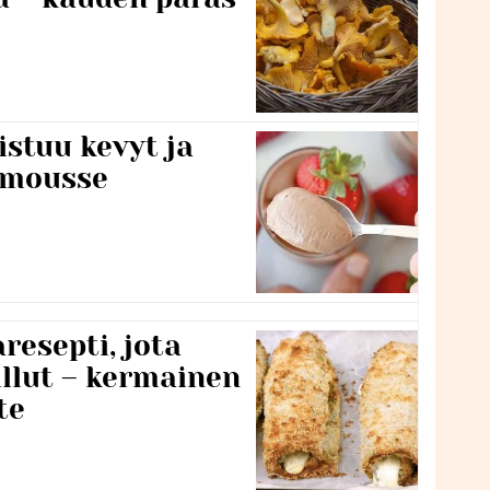
stuu kevyt ja
amousse
resepti, jota
llut – kermainen
te