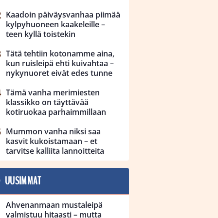
Kaadoin päiväysvanhaa piimää
kylpyhuoneen kaakeleille –
teen kyllä toistekin
Tätä tehtiin kotonamme aina,
kun ruisleipä ehti kuivahtaa –
nykynuoret eivät edes tunne
Tämä vanha merimiesten
klassikko on täyttävää
kotiruokaa parhaimmillaan
Mummon vanha niksi saa
kasvit kukoistamaan – et
tarvitse kalliita lannoitteita
UUSIMMAT
Ahvenanmaan mustaleipä
valmistuu hitaasti – mutta