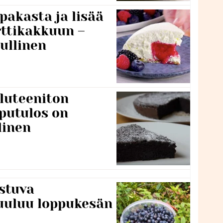
pakasta ja lisää
rttikakkuun –
ullinen
luteeniton
putulos on
linen
stuva
uuluu loppukesän