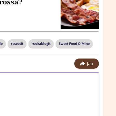
rossa?
le
reseptit
ruokablogit
Sweet Food O´Mine
Jaa
ilmaiskierroksia ilman
rosta Tuohi 1000 -peliin (arvo 0,20€ per