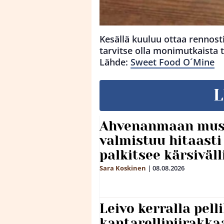
Kesällä kuuluu ottaa rennost
tarvitse olla monimutkaista 
Lähde:
Sweet Food O´Mine
L
Ahvenanmaan mus
valmistuu hitaast
palkitsee kärsiväll
Sara Koskinen
|
08.08.2026
Leivo kerralla pel
kantarellipiirakka