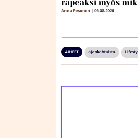
rapeaksi myös mik
Anna Pesonen
|
06.08.2026
AIHEET
ajankohtaista
Lifesty
1€ = 10€ arvosta 
kierrätystä!
Talleta 1€
Saat heti 50 ilmaiskier