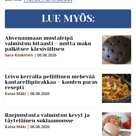
LUE MYÖS:
Ahvenanmaan mustaleipä
valmistuu hitaasti – mutta maku
palkitsee kärsivällisen
Sara Koskinen
|
08.08.2026
Leivo kerralla pellillinen mehevää
kantarellipiirakkaa – kauden paras
resepti
Kaisa Mäki
|
08.08.2026
Raejuustosta valmistuu kevyt ja
täyteläinen suklaamousse
Kaisa Mäki
|
08.08.2026