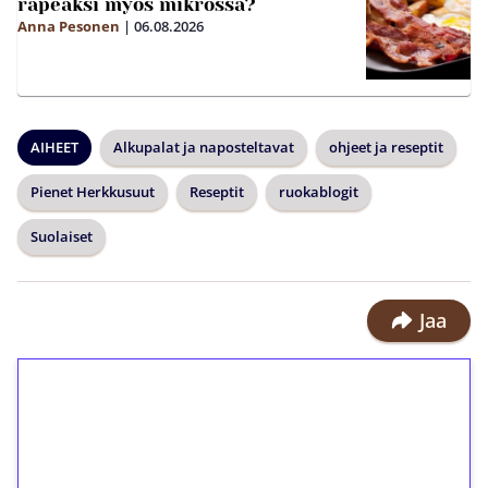
rapeaksi myös mikrossa?
Anna Pesonen
|
06.08.2026
AIHEET
Alkupalat ja naposteltavat
ohjeet ja reseptit
Pienet Herkkusuut
Reseptit
ruokablogit
Suolaiset
Jaa
1€ = 10€ arvosta
ilmaiskierroksia ilman
kierrätystä!