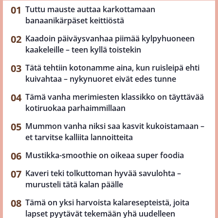
Tuttu mauste auttaa karkottamaan
banaanikärpäset keittiöstä
Kaadoin päiväysvanhaa piimää kylpyhuoneen
kaakeleille – teen kyllä toistekin
Tätä tehtiin kotonamme aina, kun ruisleipä ehti
kuivahtaa – nykynuoret eivät edes tunne
Tämä vanha merimiesten klassikko on täyttävää
kotiruokaa parhaimmillaan
Mummon vanha niksi saa kasvit kukoistamaan –
et tarvitse kalliita lannoitteita
Mustikka-smoothie on oikeaa super foodia
Kaveri teki tolkuttoman hyvää savulohta –
murusteli tätä kalan päälle
Tämä on yksi harvoista kalaresepteistä, joita
lapset pyytävät tekemään yhä uudelleen