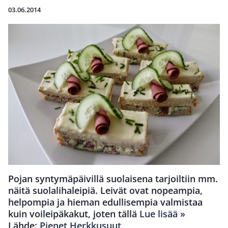
03.06.2014
Pojan syntymäpäivillä suolaisena tarjoiltiin mm.
näitä suolalihaleipiä. Leivät ovat nopeampia,
helpompia ja hieman edullisempia valmistaa
kuin voileipäkakut, joten tällä
Lue lisää »
Lähde:
Pienet Herkkusuut