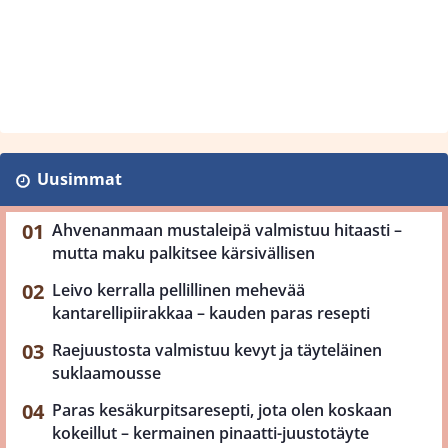
Uusimmat
Ahvenanmaan mustaleipä valmistuu hitaasti –
mutta maku palkitsee kärsivällisen
Leivo kerralla pellillinen mehevää
kantarellipiirakkaa – kauden paras resepti
Raejuustosta valmistuu kevyt ja täyteläinen
suklaamousse
Paras kesäkurpitsaresepti, jota olen koskaan
kokeillut – kermainen pinaatti-juustotäyte