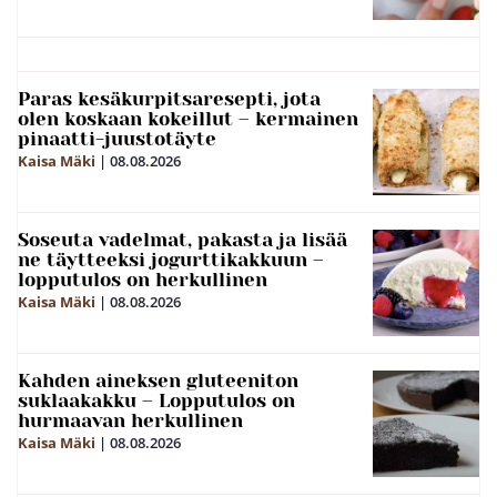
Paras kesäkurpitsaresepti, jota
olen koskaan kokeillut – kermainen
pinaatti-juustotäyte
Kaisa Mäki
|
08.08.2026
Soseuta vadelmat, pakasta ja lisää
ne täytteeksi jogurttikakkuun –
lopputulos on herkullinen
Kaisa Mäki
|
08.08.2026
Kahden aineksen gluteeniton
suklaakakku – Lopputulos on
hurmaavan herkullinen
Kaisa Mäki
|
08.08.2026