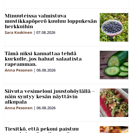
Minuuteissa valmistuva
mustikkapöperö kuuluu loppukesän
herkkuihin
Sara Koskinen
|
07.08.2026
Tämä niksi kannattaa tehdä
kurkulle, jos haluat salaatista
rapeamman.
Anna Pesonen
|
06.08.2026
Siivuta vesimeloni juustohöylällä –
näin syntyy kesän näyttävin
alkupala
Anna Pesonen
|
06.08.2026
Tiesitkö, että pekoni paistuu