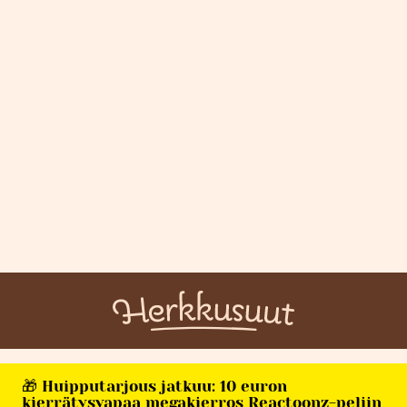
🎁 Huipputarjous jatkuu: 10 euron
kierrätysvapaa megakierros Reactoonz-peliin