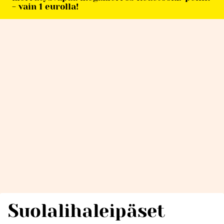
- vain 1 eurolla!
Suolalihaleipäset