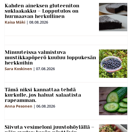
Kahden aineksen gluteeniton
suklaakakku – Lopputulos on
hurmaavan herkullinen
Kaisa Mäki
|
08.08.2026
Minuuteissa valmistuva
mustikkapöperö kuuluu loppukesän
herkkuihin
Sara Koskinen
|
07.08.2026
Tämä niksi kannattaa tehdä
kurkulle, jos haluat salaatista
rapeamman.
Anna Pesonen
|
06.08.2026
Siivuta vesimeloni juustohöylällä –