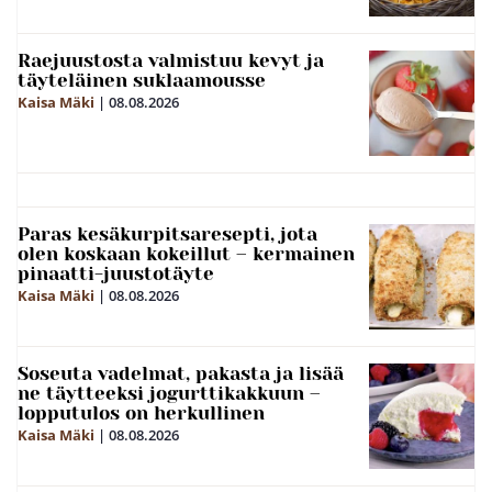
Raejuustosta valmistuu kevyt ja
täyteläinen suklaamousse
Kaisa Mäki
|
08.08.2026
Paras kesäkurpitsaresepti, jota
olen koskaan kokeillut – kermainen
pinaatti-juustotäyte
Kaisa Mäki
|
08.08.2026
Soseuta vadelmat, pakasta ja lisää
ne täytteeksi jogurttikakkuun –
lopputulos on herkullinen
Kaisa Mäki
|
08.08.2026