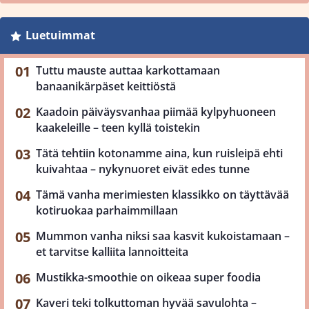
Luetuimmat
Tuttu mauste auttaa karkottamaan
banaanikärpäset keittiöstä
Kaadoin päiväysvanhaa piimää kylpyhuoneen
kaakeleille – teen kyllä toistekin
Tätä tehtiin kotonamme aina, kun ruisleipä ehti
kuivahtaa – nykynuoret eivät edes tunne
Tämä vanha merimiesten klassikko on täyttävää
kotiruokaa parhaimmillaan
Mummon vanha niksi saa kasvit kukoistamaan –
et tarvitse kalliita lannoitteita
Mustikka-smoothie on oikeaa super foodia
Kaveri teki tolkuttoman hyvää savulohta –