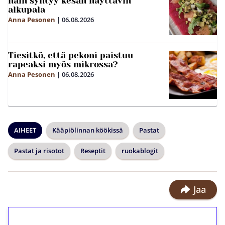
näin syntyy kesän näyttävin
alkupala
Anna Pesonen
|
06.08.2026
Tiesitkö, että pekoni paistuu
rapeaksi myös mikrossa?
Anna Pesonen
|
06.08.2026
AIHEET
Kääpiölinnan köökissä
Pastat
Pastat ja risotot
Reseptit
ruokablogit
Jaa