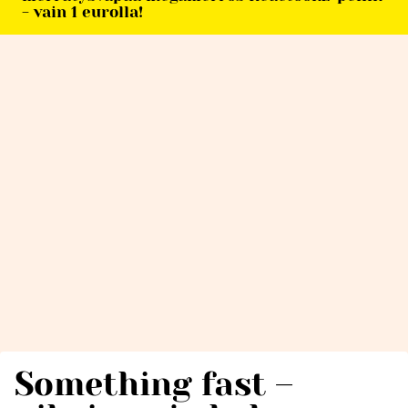
- vain 1 eurolla!
Something fast –