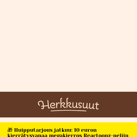
🎁 Huipputarjous jatkuu: 10 euron
kierrätysvapaa megakierros Reactoonz-peliin