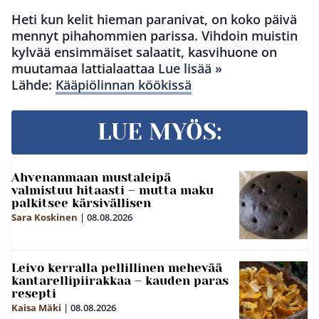
Heti kun kelit hieman paranivat, on koko päivä
mennyt pihahommien parissa. Vihdoin muistin
kylvää ensimmäiset salaatit, kasvihuone on
muutamaa lattialaattaa
Lue lisää »
Lähde:
Kääpiölinnan köökissä
LUE MYÖS:
Ahvenanmaan mustaleipä
valmistuu hitaasti – mutta maku
palkitsee kärsivällisen
Sara Koskinen
|
08.08.2026
Leivo kerralla pellillinen mehevää
kantarellipiirakkaa – kauden paras
resepti
Kaisa Mäki
|
08.08.2026