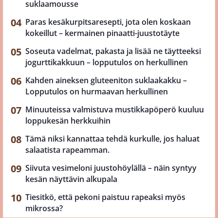
suklaamousse
Paras kesäkurpitsaresepti, jota olen koskaan
kokeillut – kermainen pinaatti-juustotäyte
Soseuta vadelmat, pakasta ja lisää ne täytteeksi
jogurttikakkuun – lopputulos on herkullinen
Kahden aineksen gluteeniton suklaakakku –
Lopputulos on hurmaavan herkullinen
Minuuteissa valmistuva mustikkapöperö kuuluu
loppukesän herkkuihin
Tämä niksi kannattaa tehdä kurkulle, jos haluat
salaatista rapeamman.
Siivuta vesimeloni juustohöylällä – näin syntyy
kesän näyttävin alkupala
Tiesitkö, että pekoni paistuu rapeaksi myös
mikrossa?