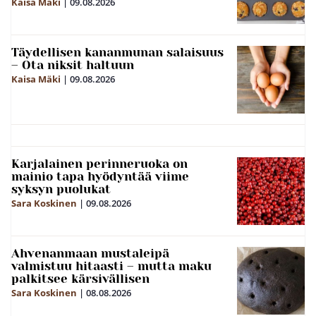
Kaisa Mäki
|
09.08.2026
Täydellisen kananmunan salaisuus
– Ota niksit haltuun
Kaisa Mäki
|
09.08.2026
Karjalainen perinneruoka on
mainio tapa hyödyntää viime
syksyn puolukat
Sara Koskinen
|
09.08.2026
Ahvenanmaan mustaleipä
valmistuu hitaasti – mutta maku
palkitsee kärsivällisen
Sara Koskinen
|
08.08.2026