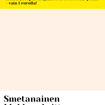
- vain 1 eurolla!
Smetanainen