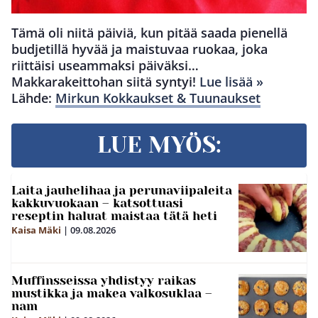
Tämä oli niitä päiviä, kun pitää saada pienellä
budjetillä hyvää ja maistuvaa ruokaa, joka
riittäisi useammaksi päiväksi…
Makkarakeittohan siitä syntyi!
Lue lisää »
Lähde:
Mirkun Kokkaukset & Tuunaukset
LUE MYÖS:
Laita jauhelihaa ja perunaviipaleita
kakkuvuokaan – katsottuasi
reseptin haluat maistaa tätä heti
Kaisa Mäki
|
09.08.2026
Muffinsseissa yhdistyy raikas
mustikka ja makea valkosuklaa –
nam