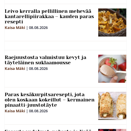
Leivo kerralla pellillinen mehevää
kantarellipiirakkaa – kauden paras
resepti
Kaisa Mäki
|
08.08.2026
Raejuustosta valmistuu kevyt ja
täyteläinen suklaamousse
Kaisa Mäki
|
08.08.2026
Paras kesäkurpitsaresepti, jota
olen koskaan kokeillut – kermainen
pinaatti-juustotäyte
Kaisa Mäki
|
08.08.2026