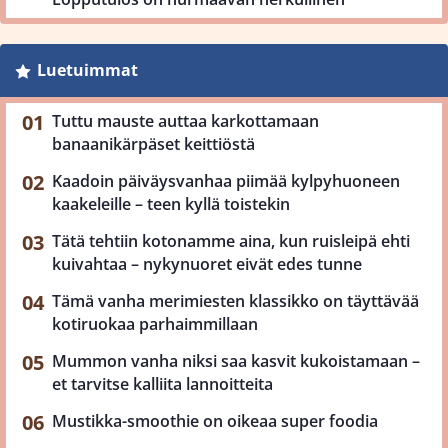
Luetuimmat
Tuttu mauste auttaa karkottamaan
banaanikärpäset keittiöstä
Kaadoin päiväysvanhaa piimää kylpyhuoneen
kaakeleille – teen kyllä toistekin
Tätä tehtiin kotonamme aina, kun ruisleipä ehti
kuivahtaa – nykynuoret eivät edes tunne
Tämä vanha merimiesten klassikko on täyttävää
kotiruokaa parhaimmillaan
Mummon vanha niksi saa kasvit kukoistamaan –
et tarvitse kalliita lannoitteita
Mustikka-smoothie on oikeaa super foodia