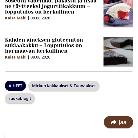
Soseuta vadelmat, pakasta ja lisää
ne täytteeksi jogurttikakkuun –
lopputulos on herkullinen
Kaisa Mäki
|
08.08.2026
Kahden aineksen gluteeniton
suklaakakku – Lopputulos on
hurmaavan herkullinen
Kaisa Mäki
|
08.08.2026
AIHEET
Mirkun Kokkaukset & Tuunaukset
ruokablogit
Jaa