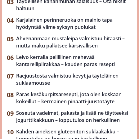
Täydellisen kananmunan salaisuus – Ota niksit
haltuun
Karjalainen perinneruoka on mainio tapa
hyödyntää viime syksyn puolukat
Ahvenanmaan mustaleipä valmistuu hitaasti –
mutta maku palkitsee kärsivällisen
Leivo kerralla pellillinen mehevää
kantarellipiirakkaa – kauden paras resepti
Raejuustosta valmistuu kevyt ja täyteläinen
suklaamousse
Paras kesäkurpitsaresepti, jota olen koskaan
kokeillut – kermainen pinaatti-juustotäyte
Soseuta vadelmat, pakasta ja lisää ne täytteeksi
jogurttikakkuun – lopputulos on herkullinen
Kahden aineksen gluteeniton suklaakakku –
Lopputulos on hurmaavan herkullinen