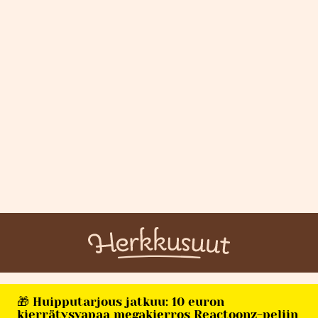
🎁 Huipputarjous jatkuu: 10 euron
kierrätysvapaa megakierros Reactoonz-peliin