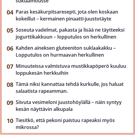
suklaamousse
Paras kesäkurpitsaresepti, jota olen koskaan
kokeillut – kermainen pinaatti-juustotäyte
Soseuta vadelmat, pakasta ja lisää ne täytteeksi
jogurttikakkuun – lopputulos on herkullinen
Kahden aineksen gluteeniton suklaakakku –
Lopputulos on hurmaavan herkullinen
Minuuteissa valmistuva mustikkapöperö kuuluu
loppukesän herkkuihin
Tämä niksi kannattaa tehdä kurkulle, jos haluat
salaatista rapeamman.
Siivuta vesimeloni juustohöylällä – näin syntyy
kesän näyttävin alkupala
Tiesitkö, että pekoni paistuu rapeaksi myös
mikrossa?