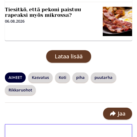
Tiesitkö, että pekoni paistuu
rapeaksi myös mikrossa?
06.08.2026
Lataa lisää
AIHEET
Kasvatus
Koti
piha
puutarha
Rikkaruohot
Jaa
1€ = 10€ arvosta