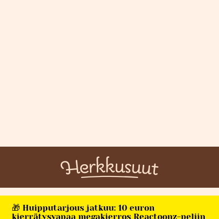
🎁 Huipputarjous jatkuu: 10 euron
kierrätysvapaa megakierros Reactoonz-peliin