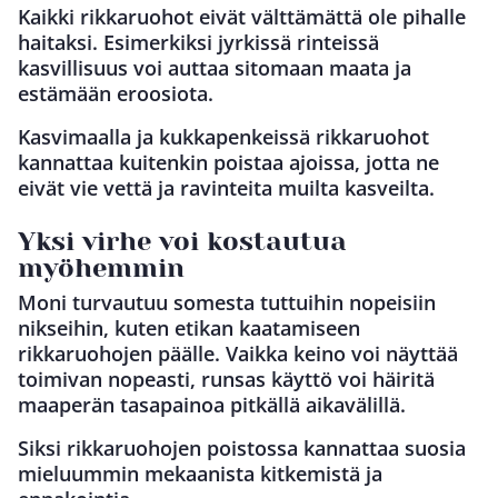
Kaikki rikkaruohot eivät välttämättä ole pihalle
haitaksi. Esimerkiksi jyrkissä rinteissä
kasvillisuus voi auttaa sitomaan maata ja
estämään eroosiota.
Kasvimaalla ja kukkapenkeissä rikkaruohot
kannattaa kuitenkin poistaa ajoissa, jotta ne
eivät vie vettä ja ravinteita muilta kasveilta.
Yksi virhe voi kostautua
myöhemmin
Moni turvautuu somesta tuttuihin nopeisiin
nikseihin, kuten etikan kaatamiseen
rikkaruohojen päälle. Vaikka keino voi näyttää
toimivan nopeasti, runsas käyttö voi häiritä
maaperän tasapainoa pitkällä aikavälillä.
Siksi rikkaruohojen poistossa kannattaa suosia
mieluummin mekaanista kitkemistä ja