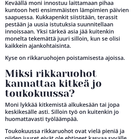
Keväällä moni innostuu laittamaan pihaa
kuntoon heti ensimmäisten lämpimien päivien
saapuessa. Kukkapenkit siistitään, terassit
pestään ja uusia istutuksia suunnitellaan
innoissaan. Yksi tärkeä asia jää kuitenkin
monelta tekemättä juuri silloin, kun se olisi
kaikkein ajankohtaisinta.
Kyse on rikkaruohojen poistamisesta ajoissa.
Miksi rikkaruohot
kannattaa kitkeä jo
toukokuussa?
Moni lykkää kitkemistä alkukesään tai jopa
keskikesälle asti. Silloin työ on kuitenkin jo
huomattavasti työläämpää.
Toukokuussa rikkaruohot ovat vielä pieniä ja
niiden juuret eivät ole ehtineet kasvaa syvälle