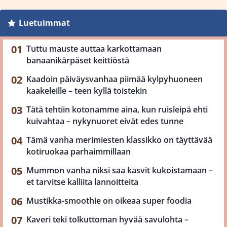
Luetuimmat
Tuttu mauste auttaa karkottamaan
banaanikärpäset keittiöstä
Kaadoin päiväysvanhaa piimää kylpyhuoneen
kaakeleille – teen kyllä toistekin
Tätä tehtiin kotonamme aina, kun ruisleipä ehti
kuivahtaa – nykynuoret eivät edes tunne
Tämä vanha merimiesten klassikko on täyttävää
kotiruokaa parhaimmillaan
Mummon vanha niksi saa kasvit kukoistamaan –
et tarvitse kalliita lannoitteita
Mustikka-smoothie on oikeaa super foodia
Kaveri teki tolkuttoman hyvää savulohta –