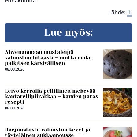
ennakointia.
Lähde:
IL
Lue myös:
Ahvenanmaan mustaleipä
valmistuu hitaasti – mutta maku
palkitsee kärsivällisen
08.08.2026
Leivo kerralla pellillinen mehevää
kantarellipiirakkaa – kauden paras
resepti
08.08.2026
Raejuustosta valmistuu kevyt ja
täyteläinen suklaamousse