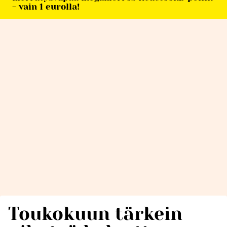
- vain 1 eurolla!
Toukokuun tärkein