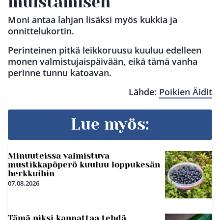
muistamisen
Moni antaa lahjan lisäksi myös kukkia ja
onnittelukortin.
Perinteinen pitkä leikkoruusu kuuluu edelleen
monen valmistujaispäivään, eikä tämä vanha
perinne tunnu katoavan.
Lähde:
Poikien Äidit
Lue myös:
Minuuteissa valmistuva
mustikkapöperö kuuluu loppukesän
herkkuihin
07.08.2026
Tämä niksi kannattaa tehdä