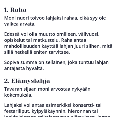
1. Raha
Moni nuori toivoo lahjaksi rahaa, eikä syy ole
vaikea arvata.
Edessä voi olla muutto omilleen, välivuosi,
opiskelut tai matkustelu. Raha antaa
mahdollisuuden käyttää lahjan juuri siihen, mitä
sillä hetkellä eniten tarvitsee.
Sopiva summa on sellainen, joka tuntuu lahjan
antajasta hyvältä.
2. Elämyslahja
Tavaran sijaan moni arvostaa nykyään
kokemuksia.
Lahjaksi voi antaa esimerkiksi konsertti- tai
festariliput, kylpyläkäynnin, hieronnan tai
jonkin hieman erikoisemman elämyksen, kuten