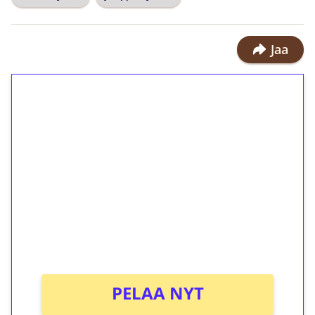
Jaa
1€ = 10€ arvosta
ilmaiskierroksia ilman
kierrätystä!
Talleta 1€
Saat heti 50 ilmaiskierrosta Tuohi
1000 -peliin (arvo 0,20€ per kierros)!
Ei kierrätysvaatimusta!
PELAA NYT