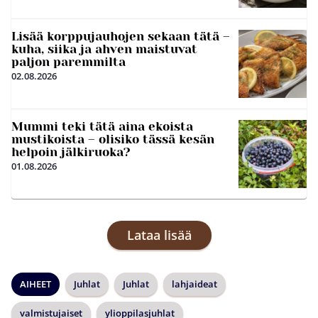
Lisää korppujauhojen sekaan tätä –
kuha, siika ja ahven maistuvat
paljon paremmilta
02.08.2026
Mummi teki tätä aina ekoista
mustikoista – olisiko tässä kesän
helpoin jälkiruoka?
01.08.2026
Lataa lisää
AIHEET
Juhlat
Juhlat
lahjaideat
valmistujaiset
ylioppilasjuhlat