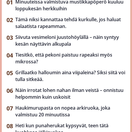
Minuuteissa valmistuva mustikkapöperö kuuluu
loppukesän herkkuihin
Tämä niksi kannattaa tehdä kurkulle, jos haluat
salaatista rapeamman.
Siivuta vesimeloni juustohöylällä – näin syntyy
kesän näyttävin alkupala
Tiesitkö, että pekoni paistuu rapeaksi myös
mikrossa?
Grillaatko halloumin aina viipaleina? Siksi siitä voi
tulla sitkeää.
Näin irrotat lohen nahan ilman veistä – onnistuu
helpommin kuin uskoisit
Haukimurupasta on nopea arkiruoka, joka
valmistuu 20 minuutissa
Heti kun punaherukat kypsyvät, teen tätä