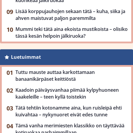
kuohkeaa jälkiruokaa
Lisää korppujauhojen sekaan tätä – kuha, siika ja
ahven maistuvat paljon paremmilta
Mummi teki tätä aina ekoista mustikoista – olisiko
tässä kesän helpoin jälkiruoka?
Luetuimmat
Tuttu mauste auttaa karkottamaan
banaanikärpäset keittiöstä
Kaadoin päiväysvanhaa piimää kylpyhuoneen
kaakeleille – teen kyllä toistekin
Tätä tehtiin kotonamme aina, kun ruisleipä ehti
kuivahtaa – nykynuoret eivät edes tunne
Tämä vanha merimiesten klassikko on täyttävää
kotiruokaa parhaimmillaan