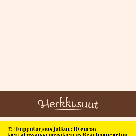
🎁 Huipputarjous jatkuu: 10 euron
kierrätysvapaa megakierros Reactoonz-peliin