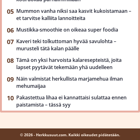
Mummon vanha niksi saa kasvit kukoistamaan –
et tarvitse kalliita lannoitteita
Mustikka-smoothie on oikeaa super foodia
Kaveri teki tolkuttoman hyvää savulohta –
murusteli tätä kalan päälle
Tämä on yksi harvoista kalaresepteistä, joita
lapset pyytävät tekemään yhä uudelleen
Näin valmistat herkullista marjamehua ilman
mehumaijaa
Pakastettua lihaa ei kannattaisi sulattaa ennen
paistamista – tässä syy
© 2026 - Herkkusuut.com. Kaikki oikeudet pidätetään.