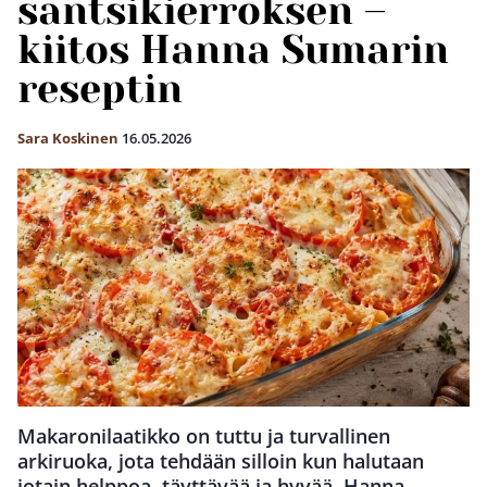
santsikierroksen –
kiitos Hanna Sumarin
reseptin
Sara Koskinen
16.05.2026
Makaronilaatikko on tuttu ja turvallinen
arkiruoka, jota tehdään silloin kun halutaan
jotain helppoa, täyttävää ja hyvää. Hanna