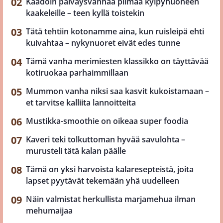
Kaadoin päiväysvanhaa piimää kylpyhuoneen
kaakeleille – teen kyllä toistekin
Tätä tehtiin kotonamme aina, kun ruisleipä ehti
kuivahtaa – nykynuoret eivät edes tunne
Tämä vanha merimiesten klassikko on täyttävää
kotiruokaa parhaimmillaan
Mummon vanha niksi saa kasvit kukoistamaan –
et tarvitse kalliita lannoitteita
Mustikka-smoothie on oikeaa super foodia
Kaveri teki tolkuttoman hyvää savulohta –
murusteli tätä kalan päälle
Tämä on yksi harvoista kalaresepteistä, joita
lapset pyytävät tekemään yhä uudelleen
Näin valmistat herkullista marjamehua ilman
mehumaijaa