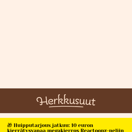
🎁 Huipputarjous jatkuu: 10 euron
kierrätysvapaa megakierros Reactoonz-peliin