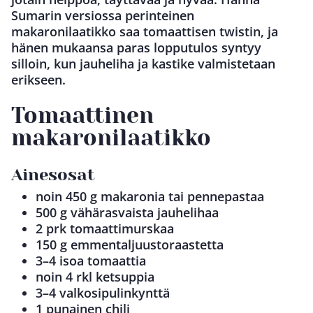
Sumarin versiossa perinteinen
makaronilaatikko saa tomaattisen twistin, ja
hänen mukaansa paras lopputulos syntyy
silloin, kun jauheliha ja kastike valmistetaan
erikseen.
Tomaattinen
makaronilaatikko
Ainesosat
noin 450 g makaronia tai pennepastaa
500 g vähärasvaista jauhelihaa
2 prk tomaattimurskaa
150 g emmentaljuustoraastetta
3–4 isoa tomaattia
noin 4 rkl ketsuppia
3–4 valkosipulinkynttä
1 punainen chili