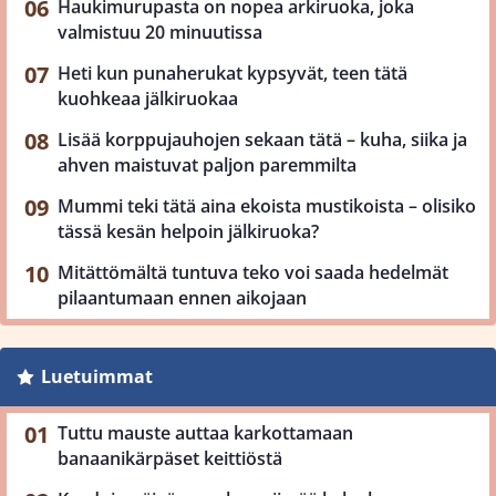
Haukimurupasta on nopea arkiruoka, joka
valmistuu 20 minuutissa
Heti kun punaherukat kypsyvät, teen tätä
kuohkeaa jälkiruokaa
Lisää korppujauhojen sekaan tätä – kuha, siika ja
ahven maistuvat paljon paremmilta
Mummi teki tätä aina ekoista mustikoista – olisiko
tässä kesän helpoin jälkiruoka?
Mitättömältä tuntuva teko voi saada hedelmät
pilaantumaan ennen aikojaan
Luetuimmat
Tuttu mauste auttaa karkottamaan
banaanikärpäset keittiöstä