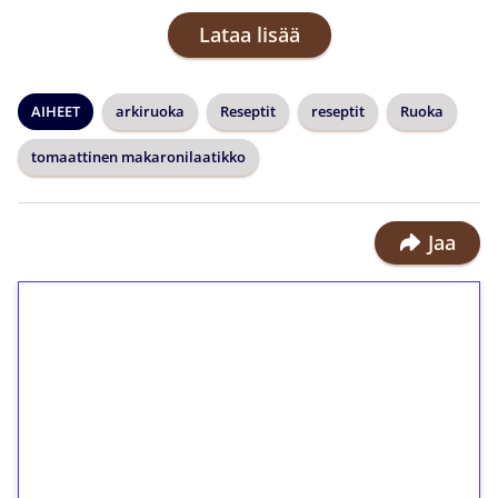
Lataa lisää
AIHEET
arkiruoka
Reseptit
reseptit
Ruoka
tomaattinen makaronilaatikko
Jaa
1€ = 10€ arvosta
ilmaiskierroksia ilman
kierrätystä!
Talleta 1€
Saat heti 50 ilmaiskierrosta Tuohi