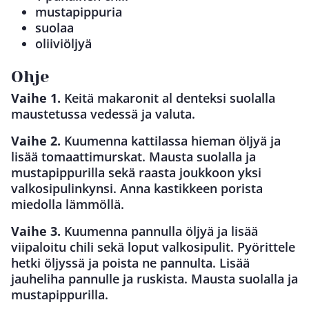
mustapippuria
suolaa
oliiviöljyä
Ohje
Vaihe 1.
Keitä makaronit al denteksi suolalla
maustetussa vedessä ja valuta.
Vaihe 2.
Kuumenna kattilassa hieman öljyä ja
lisää tomaattimurskat. Mausta suolalla ja
mustapippurilla sekä raasta joukkoon yksi
valkosipulinkynsi. Anna kastikkeen porista
miedolla lämmöllä.
Vaihe 3.
Kuumenna pannulla öljyä ja lisää
viipaloitu chili sekä loput valkosipulit. Pyörittele
hetki öljyssä ja poista ne pannulta. Lisää
jauheliha pannulle ja ruskista. Mausta suolalla ja
mustapippurilla.