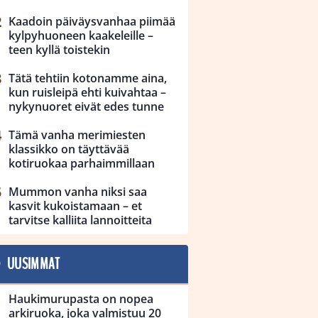
Kaadoin päiväysvanhaa piimää
kylpyhuoneen kaakeleille –
teen kyllä toistekin
Tätä tehtiin kotonamme aina,
kun ruisleipä ehti kuivahtaa –
nykynuoret eivät edes tunne
Tämä vanha merimiesten
klassikko on täyttävää
kotiruokaa parhaimmillaan
Mummon vanha niksi saa
kasvit kukoistamaan – et
tarvitse kalliita lannoitteita
UUSIMMAT
Haukimurupasta on nopea
arkiruoka, joka valmistuu 20