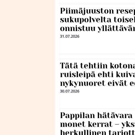
Piimäjuuston resep
sukupolvelta toise
onnistuu yllättävä
31.07.2026
Tätä tehtiin koto
ruisleipä ehti kuiv
nykynuoret eivät 
30.07.2026
Pappilan hätävara
monet kerrat – yks
herkullinen tarjot