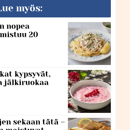
Lue myös:
n nopea
lmistuu 20
kat kypsyvät,
a jälkiruokaa
jen sekaan tätä –