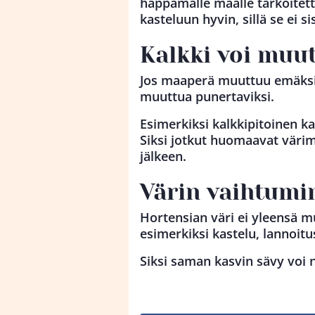
happamalle maalle tarkoitett
kasteluun hyvin, sillä se ei s
Kalkki voi muu
Jos maaperä muuttuu emäksi
muuttua punertaviksi.
Esimerkiksi kalkkipitoinen ka
Siksi jotkut huomaavat vär
jälkeen.
Värin vaihtumi
Hortensian väri ei yleensä 
esimerkiksi kastelu, lannoitu
Siksi saman kasvin sävy voi n