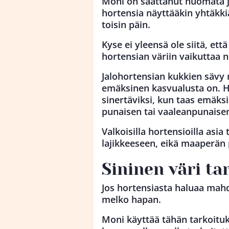
Moni on saattanut huomata j
hortensia näyttääkin yhtäkki
toisin päin.
Kyse ei yleensä ole siitä, ett
hortensian väriin vaikuttaa 
Jalohortensian kukkien sävy
emäksinen kasvualusta on.
sinertäviksi, kun taas emä
punaisen tai vaaleanpunaisen
Valkoisilla hortensioilla asia 
lajikkeeseen, eikä maaperän 
Sininen väri t
Jos hortensiasta haluaa mahd
melko hapan.
Moni käyttää tähän tarkoitu