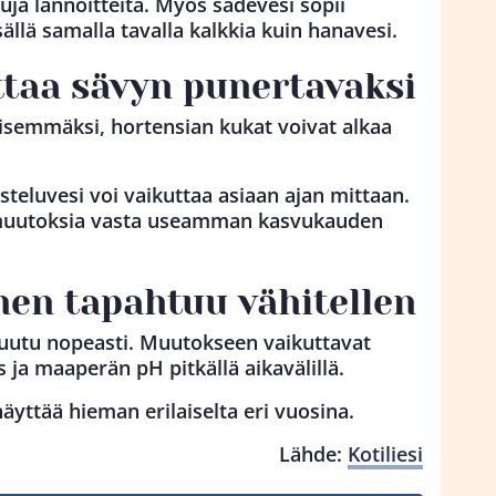
uja lannoitteita. Myös sadevesi sopii
isällä samalla tavalla kalkkia kuin hanavesi.
ttaa sävyn punertavaksi
semmäksi, hortensian kukat voivat alkaa
steluvesi voi vaikuttaa asiaan ajan mittaan.
imuutoksia vasta useamman kasvukauden
nen tapahtuu vähitellen
muutu nopeasti. Muutokseen vaikuttavat
s ja maaperän pH pitkällä aikavälillä.
äyttää hieman erilaiselta eri vuosina.
Lähde:
Kotiliesi