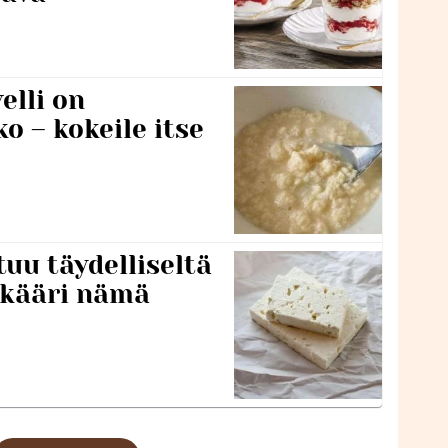
lli on
o – kokeile itse
tuu täydelliseltä
 kääri nämä