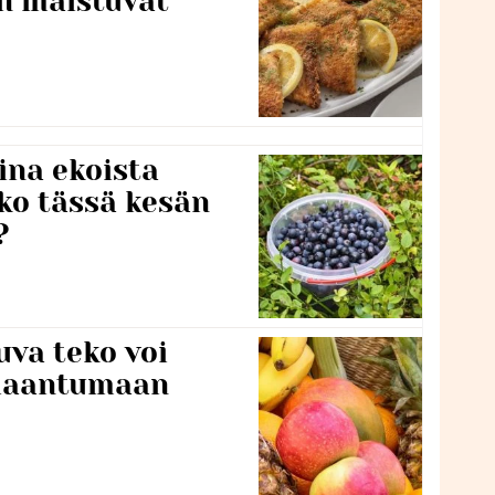
en maistuvat
ina ekoista
iko tässä kesän
?
va teko voi
ilaantumaan