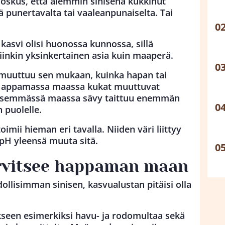
oskus, että aiemmin sinisenä kukkinut
ä punertavalta tai vaaleanpunaiselta. Tai
ä kasvi olisi huonossa kunnossa, sillä
niinkin yksinkertainen asia kuin maaperä.
 muuttuu sen mukaan, kuinka hapan tai
 Happamassa maassa kukat muuttuvat
ksisemmässä maassa sävy taittuu enemmän
 puolelle.
toimii hieman eri tavalla. Niiden väri liittyy
pH yleensä muuta sitä.
arvitsee happaman maan
ollisimman sinisen, kasvualustan pitäisi olla
kseen esimerkiksi havu- ja rodomultaa sekä