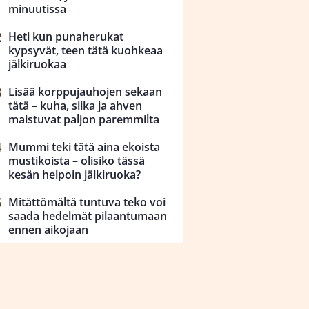
minuutissa
Heti kun punaherukat
kypsyvät, teen tätä kuohkeaa
jälkiruokaa
Lisää korppujauhojen sekaan
tätä – kuha, siika ja ahven
maistuvat paljon paremmilta
Mummi teki tätä aina ekoista
mustikoista – olisiko tässä
kesän helpoin jälkiruoka?
Mitättömältä tuntuva teko voi
saada hedelmät pilaantumaan
ennen aikojaan