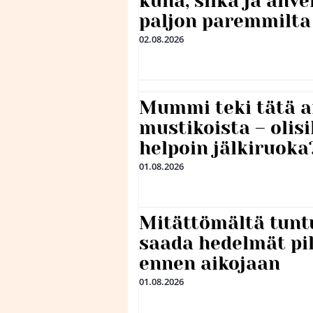
kuha, siika ja ahv
paljon paremmilta
02.08.2026
Mummi teki tätä a
mustikoista – olis
helpoin jälkiruoka
01.08.2026
Mitättömältä tuntu
saada hedelmät p
ennen aikojaan
01.08.2026