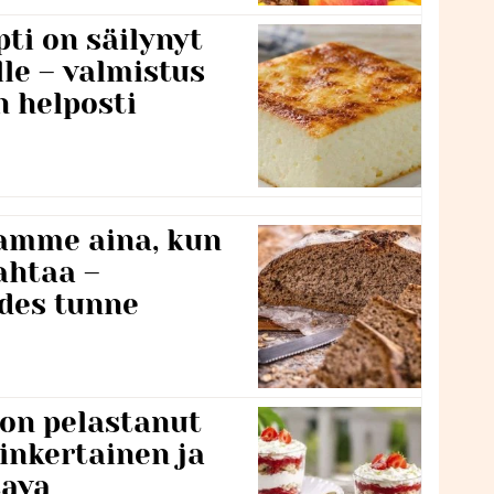
ti on säilynyt
lle – valmistus
n helposti
namme aina, kun
ahtaa –
edes tunne
 on pelastanut
inkertainen ja
tava