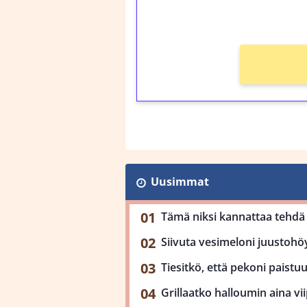
Ei kierrätysvaatimusta
Uusimmat
Tämä niksi kannattaa tehdä 
Siivuta vesimeloni juustohöy
Tiesitkö, että pekoni paist
Grillaatko halloumin aina viip