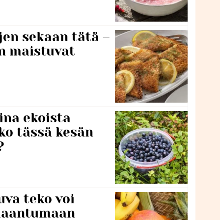
jen sekaan tätä –
en maistuvat
ina ekoista
iko tässä kesän
?
va teko voi
ilaantumaan