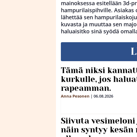
mainoksessa esitellään 3d-pri
hampurilaispihville. Asiakas 
lähettää sen hampurilaiskoju
kuvasta ja muuttaa sen majon
haluaisitko sinä syödä omall
L
Tämä niksi kannat
kurkulle, jos halua
rapeamman.
Anna Pesonen
|
06.08.2026
Siivuta vesimeloni
näin syntyy kesän 