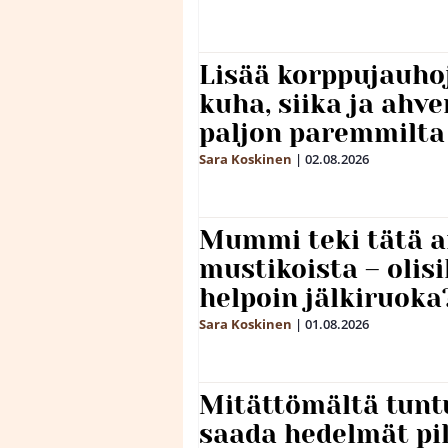
Lisää korppujauho
kuha, siika ja ahv
paljon paremmilta
Sara Koskinen
|
02.08.2026
Mummi teki tätä a
mustikoista – olis
helpoin jälkiruoka
Sara Koskinen
|
01.08.2026
Mitättömältä tuntu
saada hedelmät p