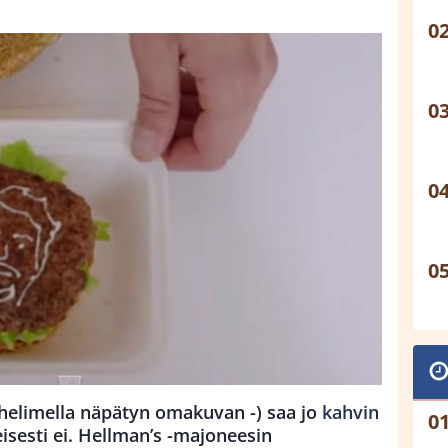
 puhelimella näpätyn omakuvan -) saa jo
kahvin
isesti ei. Hellman’s -majoneesin