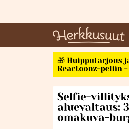
🎁 Huipputarjous j
Reactoonz-peliin - 
Selfie-villity
aluevaltaus: 
omakuva-burg