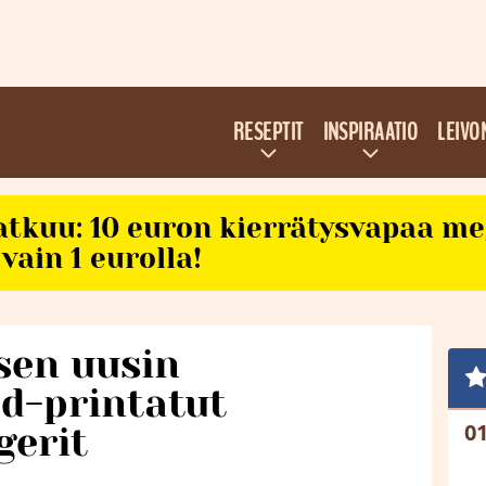
RESEPTIT
INSPIRAATIO
LEIVO
atkuu: 10 euron kierrätysvapaa m
vain 1 eurolla!
ksen uusin
3d-printatut
erit