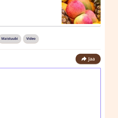
Maistuubi
Video
Jaa
ilmaiskierroksia ilman
rosta Tuohi 1000 -peliin (arvo 0,20€ per