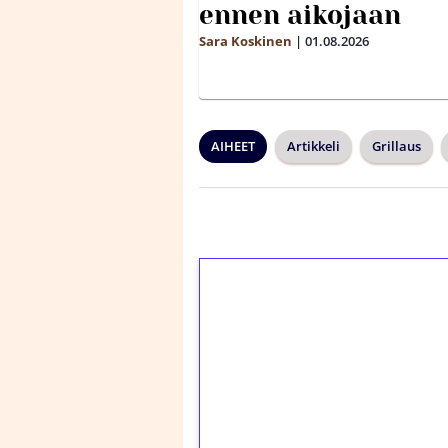
ennen aikojaan
Sara Koskinen
|
01.08.2026
AIHEET
Artikkeli
Grillaus
1€ = 10€ arvosta 
kierrätystä!
Talleta 1€
Saat heti 50 ilmaiskier
kierros)!