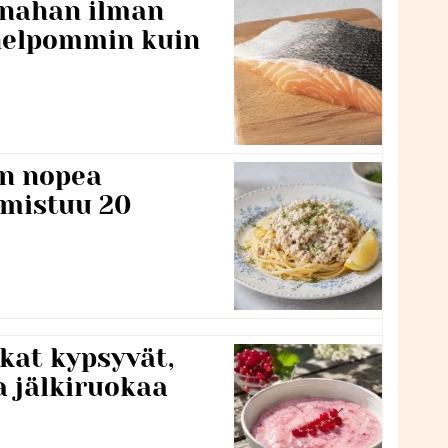
 nahan ilman
 helpommin kuin
n nopea
lmistuu 20
kat kypsyvät,
a jälkiruokaa