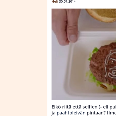
Heli
30.07.2014
Eikö riitä että selfien (- eli
ja
paahtoleivän
pintaan? Ilme