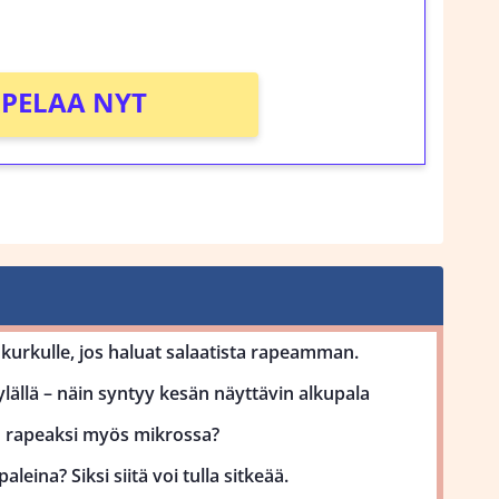
!
PELAA NYT
kurkulle, jos haluat salaatista rapeamman.
lällä – näin syntyy kesän näyttävin alkupala
uu rapeaksi myös mikrossa?
aleina? Siksi siitä voi tulla sitkeää.