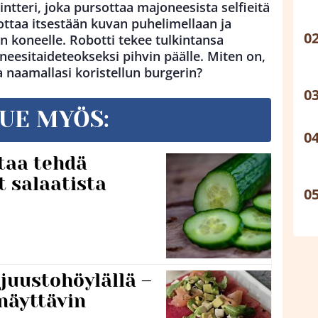
ntteri, joka pursottaa majoneesista selfieitä
ottaa itsestään kuvan puhelimellaan ja
n koneelle. Robotti tekee tulkintansa
eesitaideteokseksi pihvin päälle. Miten on,
a naamallasi koristellun burgerin?
UE MYÖS:
taa tehdä
t salaatista
 juustohöylällä –
näyttävin