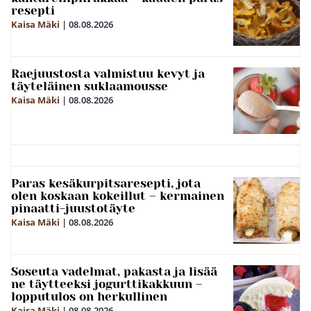
resepti
Kaisa Mäki
|
08.08.2026
Raejuustosta valmistuu kevyt ja
täyteläinen suklaamousse
Kaisa Mäki
|
08.08.2026
Paras kesäkurpitsaresepti, jota
olen koskaan kokeillut – kermainen
pinaatti-juustotäyte
Kaisa Mäki
|
08.08.2026
Soseuta vadelmat, pakasta ja lisää
ne täytteeksi jogurttikakkuun –
lopputulos on herkullinen
Kaisa Mäki
|
08.08.2026