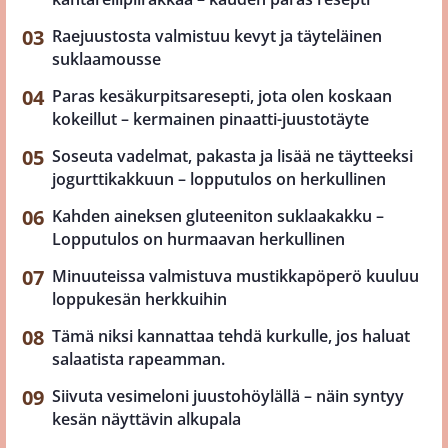
Raejuustosta valmistuu kevyt ja täyteläinen
suklaamousse
Paras kesäkurpitsaresepti, jota olen koskaan
kokeillut – kermainen pinaatti-juustotäyte
Soseuta vadelmat, pakasta ja lisää ne täytteeksi
jogurttikakkuun – lopputulos on herkullinen
Kahden aineksen gluteeniton suklaakakku –
Lopputulos on hurmaavan herkullinen
Minuuteissa valmistuva mustikkapöperö kuuluu
loppukesän herkkuihin
Tämä niksi kannattaa tehdä kurkulle, jos haluat
salaatista rapeamman.
Siivuta vesimeloni juustohöylällä – näin syntyy
kesän näyttävin alkupala