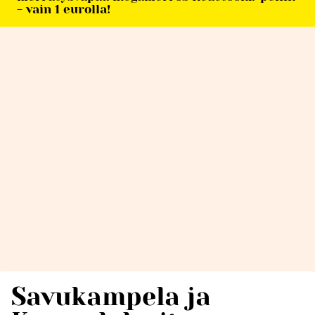
- vain 1 eurolla!
Savukampela ja