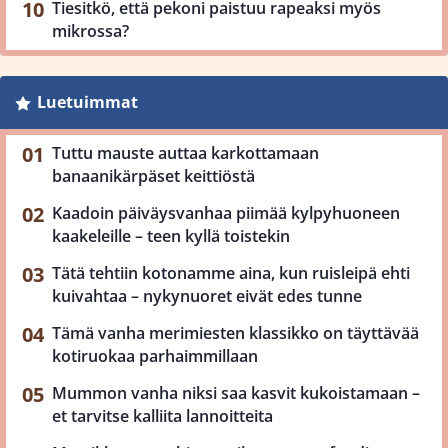
Tiesitkö, että pekoni paistuu rapeaksi myös
mikrossa?
Luetuimmat
Tuttu mauste auttaa karkottamaan
banaanikärpäset keittiöstä
Kaadoin päiväysvanhaa piimää kylpyhuoneen
kaakeleille – teen kyllä toistekin
Tätä tehtiin kotonamme aina, kun ruisleipä ehti
kuivahtaa – nykynuoret eivät edes tunne
Tämä vanha merimiesten klassikko on täyttävää
kotiruokaa parhaimmillaan
Mummon vanha niksi saa kasvit kukoistamaan –
et tarvitse kalliita lannoitteita