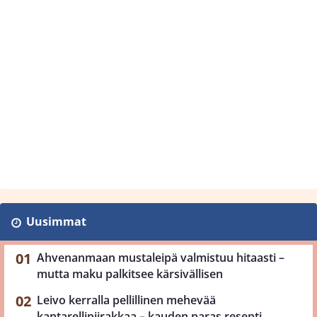
Uusimmat
Ahvenanmaan mustaleipä valmistuu hitaasti –
mutta maku palkitsee kärsivällisen
Leivo kerralla pellillinen mehevää
kantarellipiirakkaa – kauden paras resepti