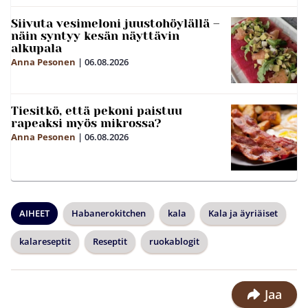
Siivuta vesimeloni juustohöylällä –
näin syntyy kesän näyttävin
alkupala
Anna Pesonen
|
06.08.2026
Tiesitkö, että pekoni paistuu
rapeaksi myös mikrossa?
Anna Pesonen
|
06.08.2026
AIHEET
Habanerokitchen
kala
Kala ja äyriäiset
kalareseptit
Reseptit
ruokablogit
Jaa