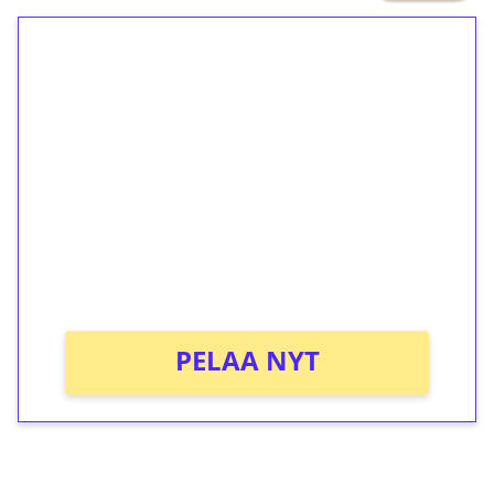
1€ = 10€ arvosta
ilmaiskierroksia ilman
kierrätystä!
Talleta 1€
Saat heti 50 ilmaiskierrosta Tuohi
1000 -peliin (arvo 0,20€ per kierros)!
Ei kierrätysvaatimusta!
PELAA NYT