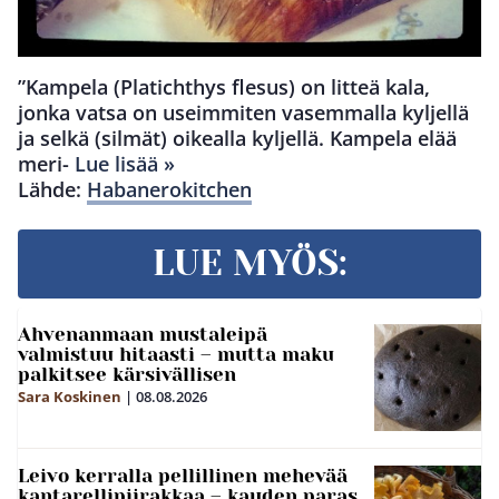
”Kampela (Platichthys flesus) on litteä kala,
jonka vatsa on useimmiten vasemmalla kyljellä
ja selkä (silmät) oikealla kyljellä. Kampela elää
meri-
Lue lisää »
Lähde:
Habanerokitchen
LUE MYÖS:
Ahvenanmaan mustaleipä
valmistuu hitaasti – mutta maku
palkitsee kärsivällisen
Sara Koskinen
|
08.08.2026
Leivo kerralla pellillinen mehevää
kantarellipiirakkaa – kauden paras