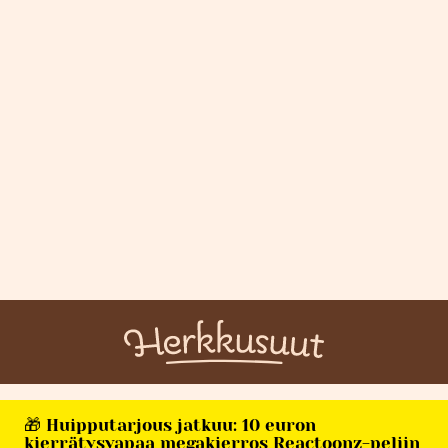
🎁 Huipputarjous jatkuu: 10 euron
kierrätysvapaa megakierros Reactoonz-peliin