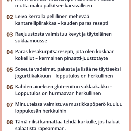
mutta maku palkitsee kärsivällisen
Leivo kerralla pellillinen mehevää
kantarellipiirakkaa – kauden paras resepti
Raejuustosta valmistuu kevyt ja täyteläinen
suklaamousse
Paras kesäkurpitsaresepti, jota olen koskaan
kokeillut – kermainen pinaatti-juustotäyte
Soseuta vadelmat, pakasta ja lisää ne täytteeksi
jogurttikakkuun – lopputulos on herkullinen
Kahden aineksen gluteeniton suklaakakku –
Lopputulos on hurmaavan herkullinen
Minuuteissa valmistuva mustikkapöperö kuuluu
loppukesän herkkuihin
Tämä niksi kannattaa tehdä kurkulle, jos haluat
salaatista rapeamman.