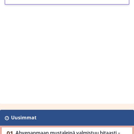
Uusimmat
Ahvenanmaan mustaleipä valmistuu hitaasti –