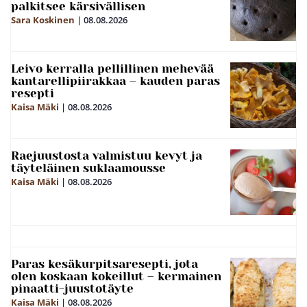
palkitsee kärsivällisen
Sara Koskinen
|
08.08.2026
Leivo kerralla pellillinen mehevää
kantarellipiirakkaa – kauden paras
resepti
Kaisa Mäki
|
08.08.2026
Raejuustosta valmistuu kevyt ja
täyteläinen suklaamousse
Kaisa Mäki
|
08.08.2026
Paras kesäkurpitsaresepti, jota
olen koskaan kokeillut – kermainen
pinaatti-juustotäyte
Kaisa Mäki
|
08.08.2026