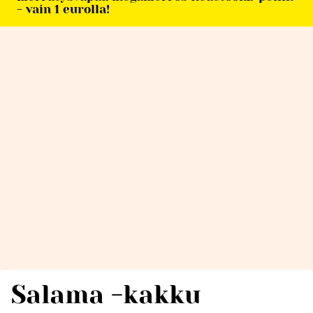
- vain 1 eurolla!
Salama -kakku