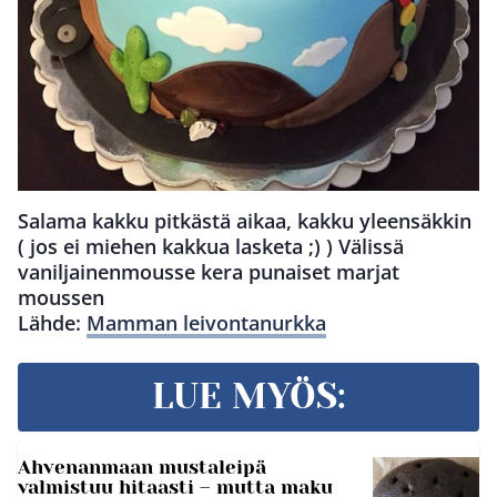
Salama kakku pitkästä aikaa, kakku yleensäkkin
( jos ei miehen kakkua lasketa ;) ) Välissä
vaniljainenmousse kera punaiset marjat
moussen
Lähde:
Mamman leivontanurkka
LUE MYÖS:
Ahvenanmaan mustaleipä
valmistuu hitaasti – mutta maku