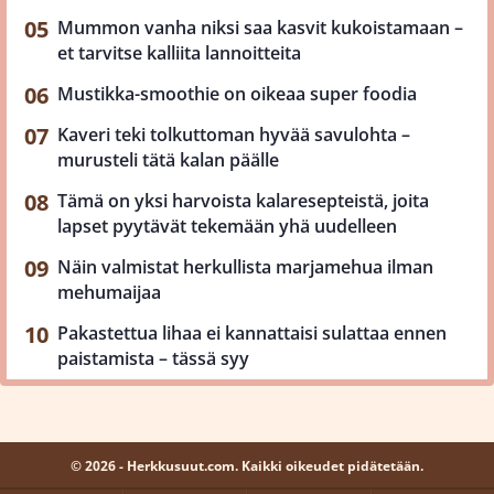
Mummon vanha niksi saa kasvit kukoistamaan –
et tarvitse kalliita lannoitteita
Mustikka-smoothie on oikeaa super foodia
Kaveri teki tolkuttoman hyvää savulohta –
murusteli tätä kalan päälle
Tämä on yksi harvoista kalaresepteistä, joita
lapset pyytävät tekemään yhä uudelleen
Näin valmistat herkullista marjamehua ilman
mehumaijaa
Pakastettua lihaa ei kannattaisi sulattaa ennen
paistamista – tässä syy
© 2026 - Herkkusuut.com. Kaikki oikeudet pidätetään.