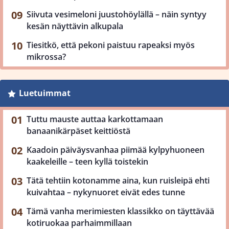
Siivuta vesimeloni juustohöylällä – näin syntyy
kesän näyttävin alkupala
Tiesitkö, että pekoni paistuu rapeaksi myös
mikrossa?
Luetuimmat
Tuttu mauste auttaa karkottamaan
banaanikärpäset keittiöstä
Kaadoin päiväysvanhaa piimää kylpyhuoneen
kaakeleille – teen kyllä toistekin
Tätä tehtiin kotonamme aina, kun ruisleipä ehti
kuivahtaa – nykynuoret eivät edes tunne
Tämä vanha merimiesten klassikko on täyttävää
kotiruokaa parhaimmillaan