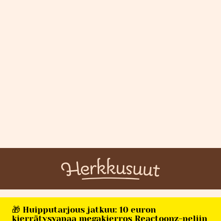
🎁 Huipputarjous jatkuu: 10 euron
kierrätysvapaa megakierros Reactoonz-peliin