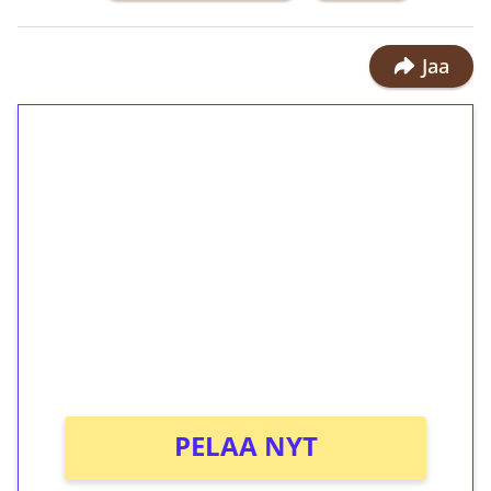
Jaa
1€ = 10€ arvosta
ilmaiskierroksia ilman
kierrätystä!
Talleta 1€
Saat heti 50 ilmaiskierrosta Tuohi
1000 -peliin (arvo 0,20€ per kierros)!
Ei kierrätysvaatimusta!
PELAA NYT