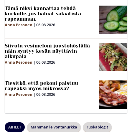
Tämä niksi kannattaa tehdä
kurkulle, jos haluat salaatista
rapeamman.
Anna Pesonen
|
06.08.2026
Siivuta vesimeloni juustohöylällä –
näin syntyy kesän näyttävin
alkupala
Anna Pesonen
|
06.08.2026
Tiesitkö, että pekoni paistuu
rapeaksi myös mikrossa?
Anna Pesonen
|
06.08.2026
AIHEET
Mamman leivontanurkka
ruokablogit