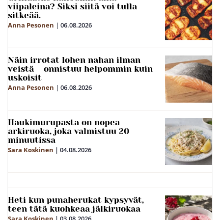
viipaleina? Siksi siitä voi tulla
sitkeää.
Anna Pesonen
|
06.08.2026
Näin irrotat lohen nahan ilman
veistä – onnistuu helpommin kuin
uskoisit
Anna Pesonen
|
06.08.2026
Haukimurupasta on nopea
arkiruoka, joka valmistuu 20
minuutissa
Sara Koskinen
|
04.08.2026
Heti kun punaherukat kypsyvät,
teen tätä kuohkeaa jälkiruokaa
Sara Koskinen
|
03.08.2026