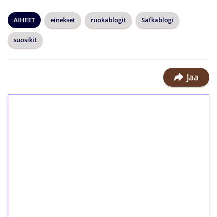
AIHEET
einekset
ruokablogit
Safkablogi
suosikit
Jaa
1€ = 10€ arvosta
ilmaiskierroksia ilman
kierrätystä!
Talleta 1€
Saat heti 50 ilmaiskierrosta Tuohi
1000 -peliin (arvo 0,20€ per kierros)!
Ei kierrätysvaatimusta!