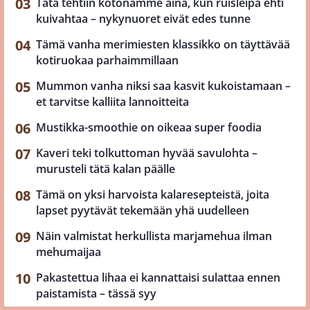
Tätä tehtiin kotonamme aina, kun ruisleipä ehti
kuivahtaa – nykynuoret eivät edes tunne
Tämä vanha merimiesten klassikko on täyttävää
kotiruokaa parhaimmillaan
Mummon vanha niksi saa kasvit kukoistamaan –
et tarvitse kalliita lannoitteita
Mustikka-smoothie on oikeaa super foodia
Kaveri teki tolkuttoman hyvää savulohta –
murusteli tätä kalan päälle
Tämä on yksi harvoista kalaresepteistä, joita
lapset pyytävät tekemään yhä uudelleen
Näin valmistat herkullista marjamehua ilman
mehumaijaa
Pakastettua lihaa ei kannattaisi sulattaa ennen
paistamista – tässä syy