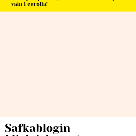
- vain 1 eurolla!
Safkablogin