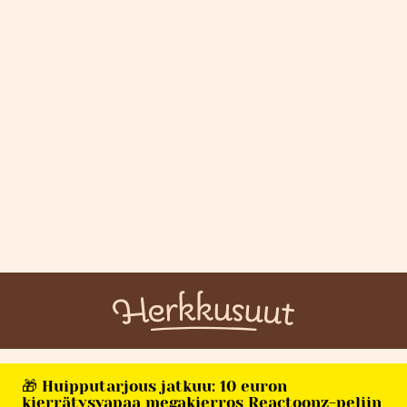
🎁 Huipputarjous jatkuu: 10 euron
kierrätysvapaa megakierros Reactoonz-peliin