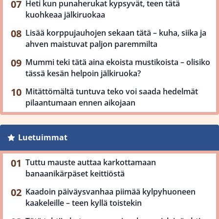
Heti kun punaherukat kypsyvät, teen tätä
kuohkeaa jälkiruokaa
Lisää korppujauhojen sekaan tätä – kuha, siika ja
ahven maistuvat paljon paremmilta
Mummi teki tätä aina ekoista mustikoista – olisiko
tässä kesän helpoin jälkiruoka?
Mitättömältä tuntuva teko voi saada hedelmät
pilaantumaan ennen aikojaan
Luetuimmat
Tuttu mauste auttaa karkottamaan
banaanikärpäset keittiöstä
Kaadoin päiväysvanhaa piimää kylpyhuoneen
kaakeleille – teen kyllä toistekin