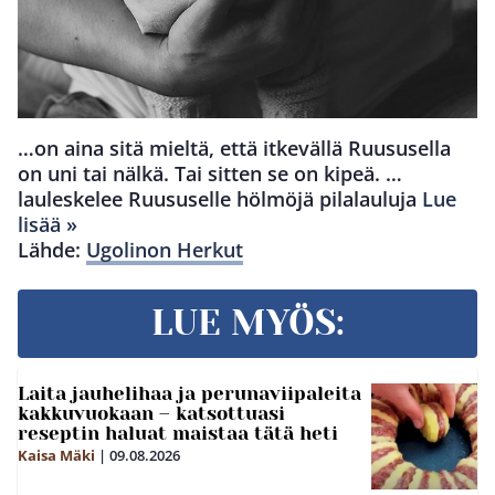
…on aina sitä mieltä, että itkevällä Ruususella
on uni tai nälkä. Tai sitten se on kipeä. …
lauleskelee Ruususelle hölmöjä pilalauluja
Lue
lisää »
Lähde:
Ugolinon Herkut
LUE MYÖS:
Laita jauhelihaa ja perunaviipaleita
kakkuvuokaan – katsottuasi
reseptin haluat maistaa tätä heti
Kaisa Mäki
|
09.08.2026