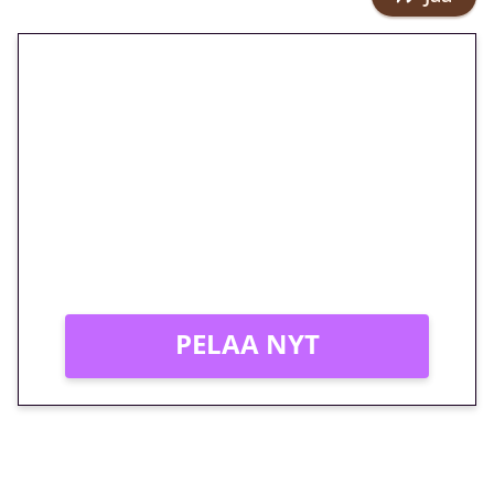
🎁 Huipputarjous jatkuu: 10
euron kierrätysvapaa
megakierros Reactoonz-
peliin – vain 1 eurolla!
Peli: Reactoonz
Vain uusille asiakkaille!
PELAA NYT