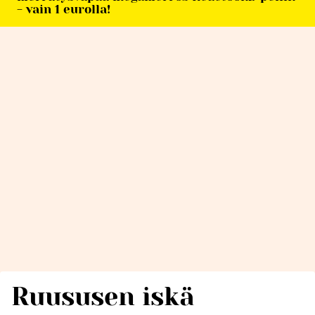
- vain 1 eurolla!
Ruususen iskä