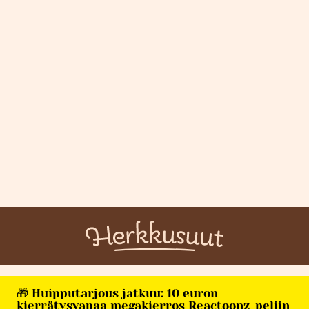
🎁 Huipputarjous jatkuu: 10 euron
kierrätysvapaa megakierros Reactoonz-peliin