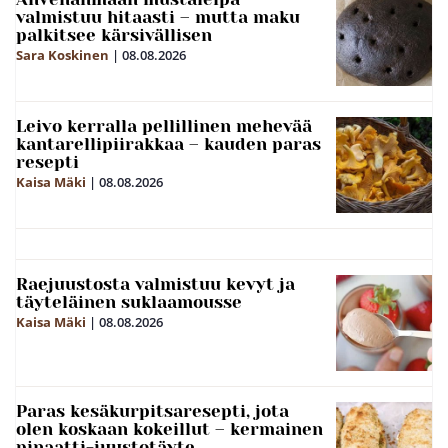
valmistuu hitaasti – mutta maku
palkitsee kärsivällisen
Sara Koskinen
|
08.08.2026
Leivo kerralla pellillinen mehevää
kantarellipiirakkaa – kauden paras
resepti
Kaisa Mäki
|
08.08.2026
Raejuustosta valmistuu kevyt ja
täyteläinen suklaamousse
Kaisa Mäki
|
08.08.2026
Paras kesäkurpitsaresepti, jota
olen koskaan kokeillut – kermainen
pinaatti-juustotäyte