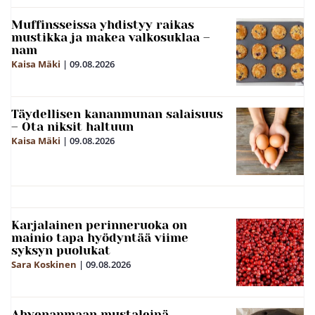
Muffinsseissa yhdistyy raikas
mustikka ja makea valkosuklaa –
nam
Kaisa Mäki
|
09.08.2026
Täydellisen kananmunan salaisuus
– Ota niksit haltuun
Kaisa Mäki
|
09.08.2026
Karjalainen perinneruoka on
mainio tapa hyödyntää viime
syksyn puolukat
Sara Koskinen
|
09.08.2026
Ahvenanmaan mustaleipä