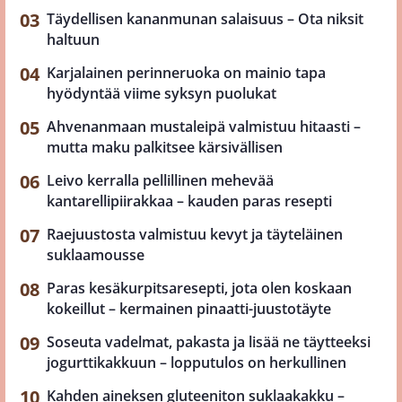
Täydellisen kananmunan salaisuus – Ota niksit
haltuun
Karjalainen perinneruoka on mainio tapa
hyödyntää viime syksyn puolukat
Ahvenanmaan mustaleipä valmistuu hitaasti –
mutta maku palkitsee kärsivällisen
Leivo kerralla pellillinen mehevää
kantarellipiirakkaa – kauden paras resepti
Raejuustosta valmistuu kevyt ja täyteläinen
suklaamousse
Paras kesäkurpitsaresepti, jota olen koskaan
kokeillut – kermainen pinaatti-juustotäyte
Soseuta vadelmat, pakasta ja lisää ne täytteeksi
jogurttikakkuun – lopputulos on herkullinen
Kahden aineksen gluteeniton suklaakakku –