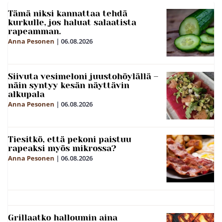
Tämä niksi kannattaa tehdä
kurkulle, jos haluat salaatista
rapeamman.
Anna Pesonen
|
06.08.2026
Siivuta vesimeloni juustohöylällä –
näin syntyy kesän näyttävin
alkupala
Anna Pesonen
|
06.08.2026
Tiesitkö, että pekoni paistuu
rapeaksi myös mikrossa?
Anna Pesonen
|
06.08.2026
Grillaatko halloumin aina