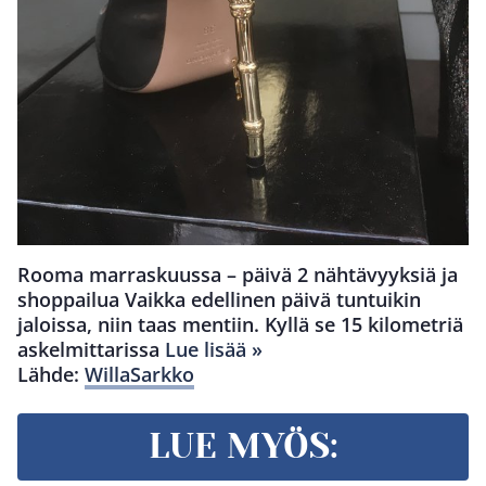
Rooma marraskuussa – päivä 2 nähtävyyksiä ja
shoppailua Vaikka edellinen päivä tuntuikin
jaloissa, niin taas mentiin. Kyllä se 15 kilometriä
askelmittarissa
Lue lisää »
Lähde:
WillaSarkko
LUE MYÖS: