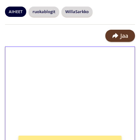
AIHEET
ruokablogit
WillaSarkko
Jaa
1€ = 10€ arvosta
ilmaiskierroksia ilman
kierrätystä!
Talleta 1€
Saat heti 50 ilmaiskierrosta Tuohi
1000 -peliin (arvo 0,20€ per kierros)!
Ei kierrätysvaatimusta!