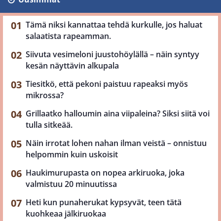
Tämä niksi kannattaa tehdä kurkulle, jos haluat
salaatista rapeamman.
Siivuta vesimeloni juustohöylällä – näin syntyy
kesän näyttävin alkupala
Tiesitkö, että pekoni paistuu rapeaksi myös
mikrossa?
Grillaatko halloumin aina viipaleina? Siksi siitä voi
tulla sitkeää.
Näin irrotat lohen nahan ilman veistä – onnistuu
helpommin kuin uskoisit
Haukimurupasta on nopea arkiruoka, joka
valmistuu 20 minuutissa
Heti kun punaherukat kypsyvät, teen tätä
kuohkeaa jälkiruokaa