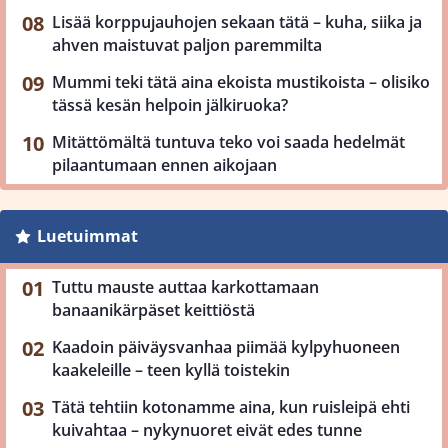
Lisää korppujauhojen sekaan tätä – kuha, siika ja
ahven maistuvat paljon paremmilta
Mummi teki tätä aina ekoista mustikoista – olisiko
tässä kesän helpoin jälkiruoka?
Mitättömältä tuntuva teko voi saada hedelmät
pilaantumaan ennen aikojaan
Luetuimmat
Tuttu mauste auttaa karkottamaan
banaanikärpäset keittiöstä
Kaadoin päiväysvanhaa piimää kylpyhuoneen
kaakeleille – teen kyllä toistekin
Tätä tehtiin kotonamme aina, kun ruisleipä ehti
kuivahtaa – nykynuoret eivät edes tunne