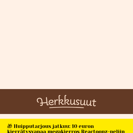
🎁 Huipputarjous jatkuu: 10 euron
kierrätysvapaa megakierros Reactoonz-peliin