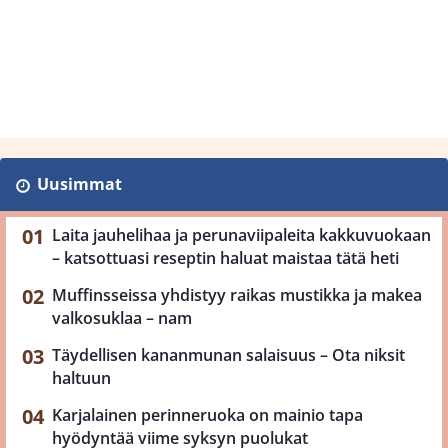
Uusimmat
Laita jauhelihaa ja perunaviipaleita kakkuvuokaan
– katsottuasi reseptin haluat maistaa tätä heti
Muffinsseissa yhdistyy raikas mustikka ja makea
valkosuklaa – nam
Täydellisen kananmunan salaisuus – Ota niksit
haltuun
Karjalainen perinneruoka on mainio tapa
hyödyntää viime syksyn puolukat