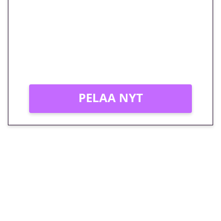
megakierros Reactoonz-
peliin – vain 1 eurolla!
Peli: Reactoonz
Vain uusille asiakkaille!
PELAA NYT