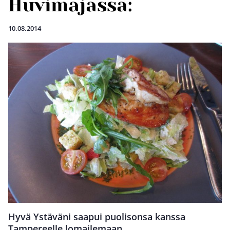
Huvimajassa:
10.08.2014
Hyvä Ystäväni saapui puolisonsa kanssa
Tampereelle lomailemaan