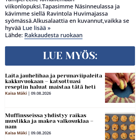
viikonlopuksi.Tapasimme Näsinneulassa ja
kävimme siellä Ravintola Huvimajassa
syömässä.Alkusalaattia en kuvannut,vaikka se
hyvää
Lue lisää »
Lähde:
Rakkaudesta ruokaan
LUE MYÖS:
Laita jauhelihaa ja perunaviipaleita
kakkuvuokaan – katsottuasi
reseptin haluat maistaa tätä heti
Kaisa Mäki
|
09.08.2026
Muffinsseissa yhdistyy raikas
mustikka ja makea valkosuklaa –
nam
Kaisa Mäki
|
09.08.2026