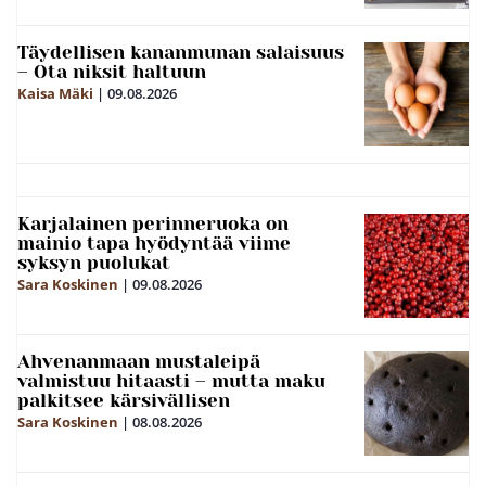
Täydellisen kananmunan salaisuus
– Ota niksit haltuun
Kaisa Mäki
|
09.08.2026
Karjalainen perinneruoka on
mainio tapa hyödyntää viime
syksyn puolukat
Sara Koskinen
|
09.08.2026
Ahvenanmaan mustaleipä
valmistuu hitaasti – mutta maku
palkitsee kärsivällisen
Sara Koskinen
|
08.08.2026