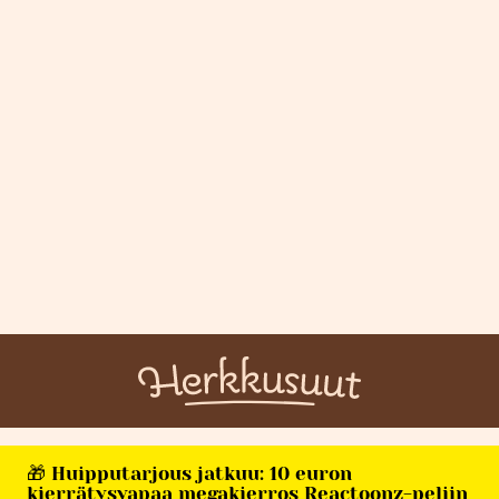
🎁 Huipputarjous jatkuu: 10 euron
kierrätysvapaa megakierros Reactoonz-peliin