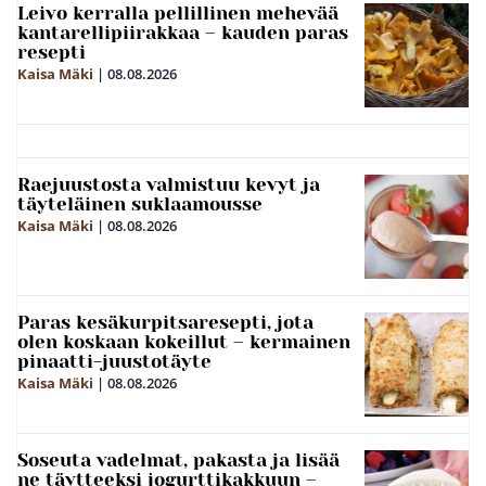
Leivo kerralla pellillinen mehevää
kantarellipiirakkaa – kauden paras
resepti
Kaisa Mäki
|
08.08.2026
Raejuustosta valmistuu kevyt ja
täyteläinen suklaamousse
Kaisa Mäki
|
08.08.2026
Paras kesäkurpitsaresepti, jota
olen koskaan kokeillut – kermainen
pinaatti-juustotäyte
Kaisa Mäki
|
08.08.2026
Soseuta vadelmat, pakasta ja lisää
ne täytteeksi jogurttikakkuun –