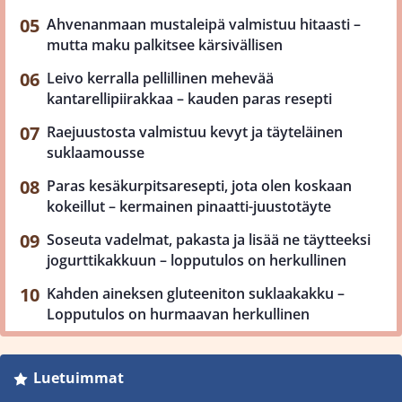
Ahvenanmaan mustaleipä valmistuu hitaasti –
mutta maku palkitsee kärsivällisen
Leivo kerralla pellillinen mehevää
kantarellipiirakkaa – kauden paras resepti
Raejuustosta valmistuu kevyt ja täyteläinen
suklaamousse
Paras kesäkurpitsaresepti, jota olen koskaan
kokeillut – kermainen pinaatti-juustotäyte
Soseuta vadelmat, pakasta ja lisää ne täytteeksi
jogurttikakkuun – lopputulos on herkullinen
Kahden aineksen gluteeniton suklaakakku –
Lopputulos on hurmaavan herkullinen
Luetuimmat