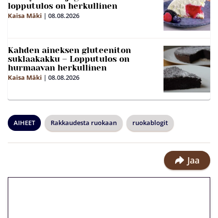
lopputulos on herkullinen
Kaisa Mäki
|
08.08.2026
Kahden aineksen gluteeniton
suklaakakku – Lopputulos on
hurmaavan herkullinen
Kaisa Mäki
|
08.08.2026
AIHEET
Rakkaudesta ruokaan
ruokablogit
Jaa
🎁 Huipputarjous jatkuu: 10
euron kierrätysvapaa