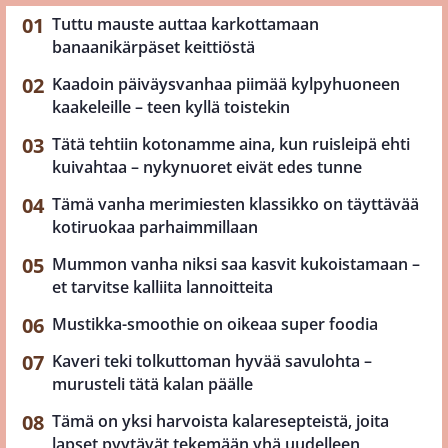
Tuttu mauste auttaa karkottamaan
banaanikärpäset keittiöstä
Kaadoin päiväysvanhaa piimää kylpyhuoneen
kaakeleille – teen kyllä toistekin
Tätä tehtiin kotonamme aina, kun ruisleipä ehti
kuivahtaa – nykynuoret eivät edes tunne
Tämä vanha merimiesten klassikko on täyttävää
kotiruokaa parhaimmillaan
Mummon vanha niksi saa kasvit kukoistamaan –
et tarvitse kalliita lannoitteita
Mustikka-smoothie on oikeaa super foodia
Kaveri teki tolkuttoman hyvää savulohta –
murusteli tätä kalan päälle
Tämä on yksi harvoista kalaresepteistä, joita
lapset pyytävät tekemään yhä uudelleen