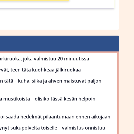
kiruoka, joka valmistuu 20 minuutissa
vät, teen tätä kuohkeaa jälkiruokaa
 tätä – kuha, siika ja ahven maistuvat paljon
 mustikoista – olisiko tässä kesän helpoin
voi saada hedelmät pilaantumaan ennen aikojaan
ynyt sukupolvelta toiselle – valmistus onnistuu