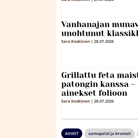
Vanhanajan munave
unohtunut klassikk
Sara Koskinen
|
28.07.2026
Grillattu feta mais
patongin kanssa –
ainekset folioon
Sara Koskinen
|
28.07.2026
AIHEET
aamupalat ja brunssit