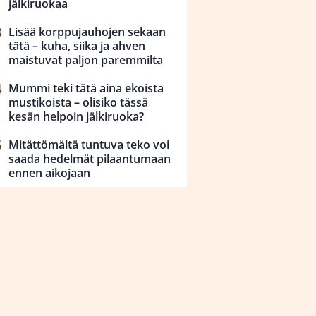
jälkiruokaa
Lisää korppujauhojen sekaan
tätä – kuha, siika ja ahven
maistuvat paljon paremmilta
Mummi teki tätä aina ekoista
mustikoista – olisiko tässä
kesän helpoin jälkiruoka?
Mitättömältä tuntuva teko voi
saada hedelmät pilaantumaan
ennen aikojaan