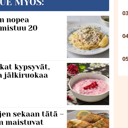
UE MYÖS:
n nopea
lmistuu 20
kat kypsyvät,
a jälkiruokaa
jen sekaan tätä –
en maistuvat