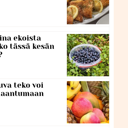
ina ekoista
iko tässä kesän
?
va teko voi
ilaantumaan