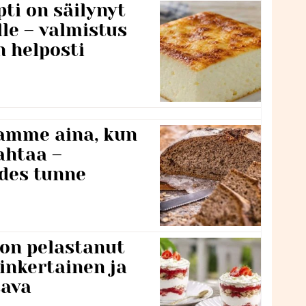
ti on säilynyt
lle – valmistus
n helposti
namme aina, kun
ahtaa –
edes tunne
 on pelastanut
inkertainen ja
tava