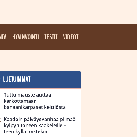
NTA
HYVINVOINTI
TESTIT
VIDEOT
LUETUIMMAT
Tuttu mauste auttaa
karkottamaan
banaanikärpäset keittiöstä
Kaadoin päiväysvanhaa piimää
kylpyhuoneen kaakeleille –
teen kyllä toistekin