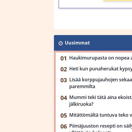
Uusimmat
Haukimurupasta on nopea ar
Heti kun punaherukat kypsy
Lisää korppujauhojen sekaan
paremmilta
Mummi teki tätä aina ekoista
jälkiruoka?
Mitättömältä tuntuva teko 
Piimäjuuston resepti on säil