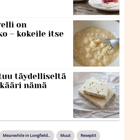
lli on
o – kokeile itse
tuu täydelliseltä
 kääri nämä
Meanwhile in Longfield..
Muut
Reseptit