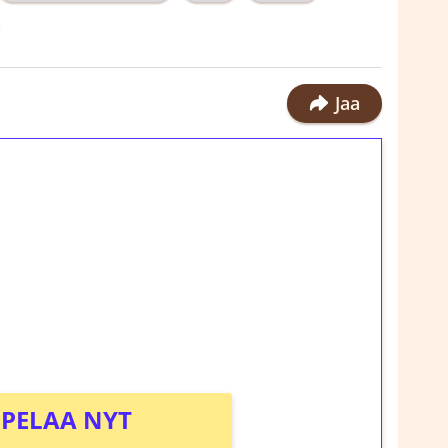
Jaa
ilmaiskierroksia ilman
rosta Tuohi 1000 -peliin (arvo 0,20€ per
!
PELAA NYT