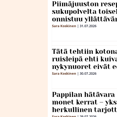
Piimäjuuston resep
sukupolvelta toise
onnistuu yllättävä
Sara Koskinen
|
31.07.2026
Tätä tehtiin koto
ruisleipä ehti kuiv
nykynuoret eivät 
Sara Koskinen
|
30.07.2026
Pappilan hätävara
monet kerrat – yks
herkullinen tarjot
Sara Koskinen
|
29.07.2026