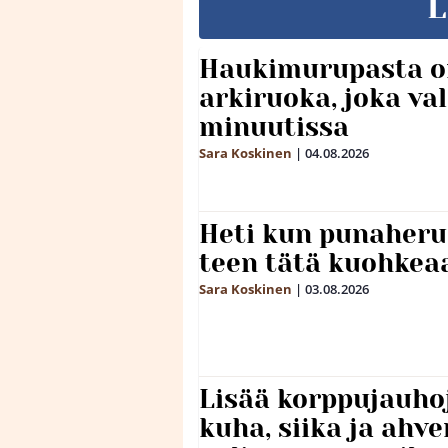
L
Haukimurupasta o
arkiruoka, joka va
minuutissa
Sara Koskinen
|
04.08.2026
Heti kun punaheru
teen tätä kuohkea
Sara Koskinen
|
03.08.2026
Lisää korppujauho
kuha, siika ja ahv