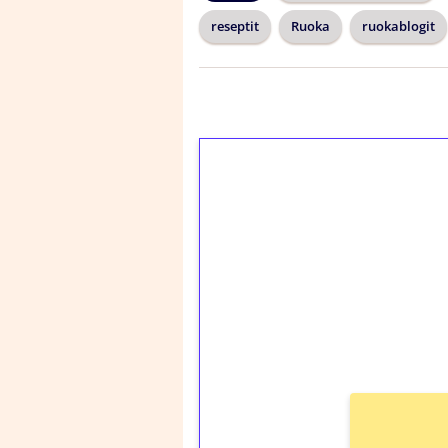
reseptit
Ruoka
ruokablogit
1€ = 10€ arvosta 
kierrätystä!
Talleta 1€
Saat heti 50 ilmaiskier
kierros)!
Ei kierrätysvaatimusta