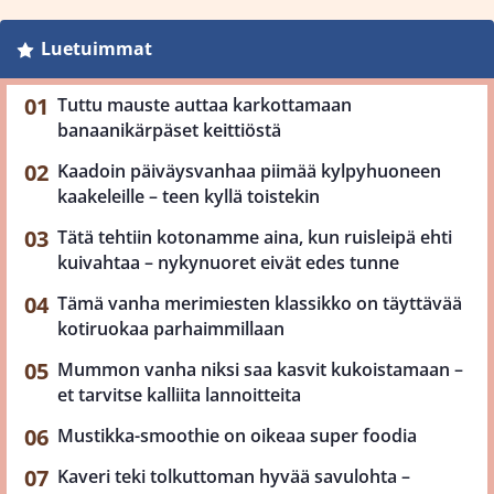
Luetuimmat
Tuttu mauste auttaa karkottamaan
banaanikärpäset keittiöstä
Kaadoin päiväysvanhaa piimää kylpyhuoneen
kaakeleille – teen kyllä toistekin
Tätä tehtiin kotonamme aina, kun ruisleipä ehti
kuivahtaa – nykynuoret eivät edes tunne
Tämä vanha merimiesten klassikko on täyttävää
kotiruokaa parhaimmillaan
Mummon vanha niksi saa kasvit kukoistamaan –
et tarvitse kalliita lannoitteita
Mustikka-smoothie on oikeaa super foodia
Kaveri teki tolkuttoman hyvää savulohta –