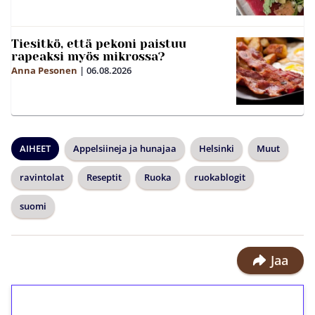
Tiesitkö, että pekoni paistuu
rapeaksi myös mikrossa?
Anna Pesonen
|
06.08.2026
AIHEET
Appelsiineja ja hunajaa
Helsinki
Muut
ravintolat
Reseptit
Ruoka
ruokablogit
suomi
Jaa
1€ = 10€ arvosta