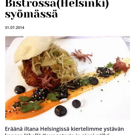
Bistrossa(Helsinki)
syömässä
31.07.2014
Eräänä iltana Helsingissä kiertelimme ystävän