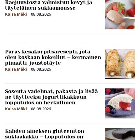
Raejuustosta valmistuu kevyt ja
täyteläinen suklaamousse
Kaisa Mäki
|
08.08.2026
Paras kesäkurpitsaresepti, jota
olen koskaan kokeillut – kermainen
pinaatti-juustotäyte
Kaisa Mäki
|
08.08.2026
Soseuta vadelmat, pakasta ja lisää
ne täytteeksi jogurttikakkuun –
lopputulos on herkullinen
Kaisa Mäki
|
08.08.2026
Kahden aineksen gluteeniton
suklaakakku – Lopputulos on