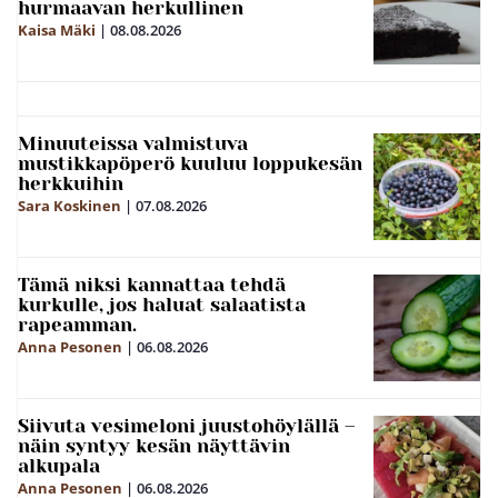
hurmaavan herkullinen
Kaisa Mäki
|
08.08.2026
Minuuteissa valmistuva
mustikkapöperö kuuluu loppukesän
herkkuihin
Sara Koskinen
|
07.08.2026
Tämä niksi kannattaa tehdä
kurkulle, jos haluat salaatista
rapeamman.
Anna Pesonen
|
06.08.2026
Siivuta vesimeloni juustohöylällä –
näin syntyy kesän näyttävin
alkupala
Anna Pesonen
|
06.08.2026