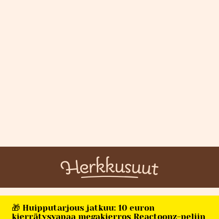
🎁 Huipputarjous jatkuu: 10 euron
kierrätysvapaa megakierros Reactoonz-peliin