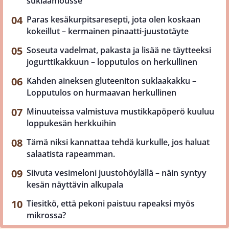
suklaamousse
Paras kesäkurpitsaresepti, jota olen koskaan
kokeillut – kermainen pinaatti-juustotäyte
Soseuta vadelmat, pakasta ja lisää ne täytteeksi
jogurttikakkuun – lopputulos on herkullinen
Kahden aineksen gluteeniton suklaakakku –
Lopputulos on hurmaavan herkullinen
Minuuteissa valmistuva mustikkapöperö kuuluu
loppukesän herkkuihin
Tämä niksi kannattaa tehdä kurkulle, jos haluat
salaatista rapeamman.
Siivuta vesimeloni juustohöylällä – näin syntyy
kesän näyttävin alkupala
Tiesitkö, että pekoni paistuu rapeaksi myös
mikrossa?