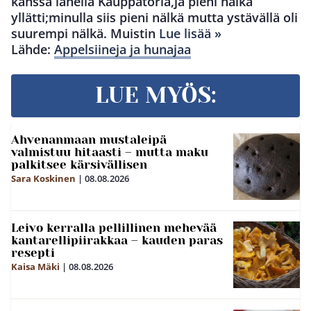
kanssa lähellä Kauppatoria,ja pieni nälkä
yllätti;minulla siis pieni nälkä mutta ystävällä oli
suurempi nälkä. Muistin
Lue lisää »
Lähde:
Appelsiineja ja hunajaa
LUE MYÖS:
Ahvenanmaan mustaleipä
valmistuu hitaasti – mutta maku
palkitsee kärsivällisen
Sara Koskinen
|
08.08.2026
Leivo kerralla pellillinen mehevää
kantarellipiirakkaa – kauden paras
resepti
Kaisa Mäki
|
08.08.2026