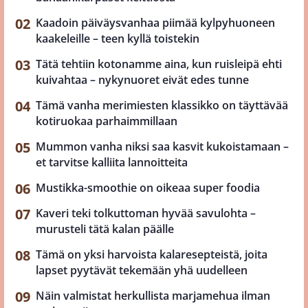
Kaadoin päiväysvanhaa piimää kylpyhuoneen
kaakeleille – teen kyllä toistekin
Tätä tehtiin kotonamme aina, kun ruisleipä ehti
kuivahtaa – nykynuoret eivät edes tunne
Tämä vanha merimiesten klassikko on täyttävää
kotiruokaa parhaimmillaan
Mummon vanha niksi saa kasvit kukoistamaan –
et tarvitse kalliita lannoitteita
Mustikka-smoothie on oikeaa super foodia
Kaveri teki tolkuttoman hyvää savulohta –
murusteli tätä kalan päälle
Tämä on yksi harvoista kalaresepteistä, joita
lapset pyytävät tekemään yhä uudelleen
Näin valmistat herkullista marjamehua ilman