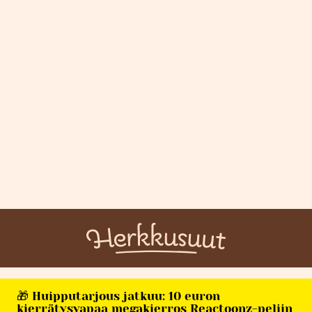
🎁 Huipputarjous jatkuu: 10 euron
kierrätysvapaa megakierros Reactoonz-peliin