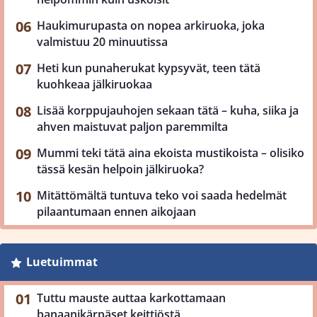
Haukimurupasta on nopea arkiruoka, joka
valmistuu 20 minuutissa
Heti kun punaherukat kypsyvät, teen tätä
kuohkeaa jälkiruokaa
Lisää korppujauhojen sekaan tätä – kuha, siika ja
ahven maistuvat paljon paremmilta
Mummi teki tätä aina ekoista mustikoista – olisiko
tässä kesän helpoin jälkiruoka?
Mitättömältä tuntuva teko voi saada hedelmät
pilaantumaan ennen aikojaan
Luetuimmat
Tuttu mauste auttaa karkottamaan
banaanikärpäset keittiöstä