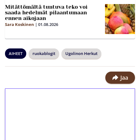
Mitättömältä tuntuva teko voi
saada hedelmät pilaantumaan
ennen aikojaan
Sara Koskinen
|
01.08.2026
AIHEET
ruokablogit
Ugolinon Herkut
Jaa
1€ = 10€ arvosta
ilmaiskierroksia ilman
kierrätystä!
Talleta 1€