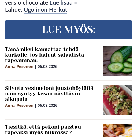
versio chocolate
Lue lisää »
Lähde:
Ugolinon Herkut
LUE MYÖS:
Tämä niksi kannattaa tehdä
kurkulle, jos haluat salaatista
rapeamman.
Anna Pesonen
|
06.08.2026
Siivuta vesimeloni juustohöylällä –
näin syntyy kesän näyttävin
alkupala
Anna Pesonen
|
06.08.2026
Tiesitkö, että pekoni paistuu
rapeaksi myös mikrossa?