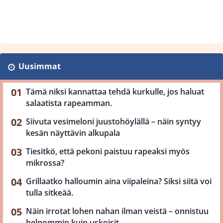
Uusimmat
Tämä niksi kannattaa tehdä kurkulle, jos haluat
salaatista rapeamman.
Siivuta vesimeloni juustohöylällä – näin syntyy
kesän näyttävin alkupala
Tiesitkö, että pekoni paistuu rapeaksi myös
mikrossa?
Grillaatko halloumin aina viipaleina? Siksi siitä voi
tulla sitkeää.
Näin irrotat lohen nahan ilman veistä – onnistuu
helpommin kuin uskoisit