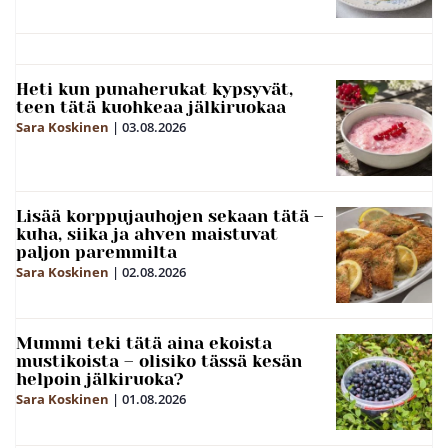
Heti kun punaherukat kypsyvät,
teen tätä kuohkeaa jälkiruokaa
Sara Koskinen
|
03.08.2026
Lisää korppujauhojen sekaan tätä –
kuha, siika ja ahven maistuvat
paljon paremmilta
Sara Koskinen
|
02.08.2026
Mummi teki tätä aina ekoista
mustikoista – olisiko tässä kesän
helpoin jälkiruoka?
Sara Koskinen
|
01.08.2026