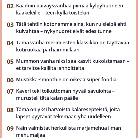
Kaadoin päiväysvanhaa piimää kylpyhuoneen
kaakeleille – teen kyllä toistekin
Tätä tehtiin kotonamme aina, kun ruisleipä ehti
kuivahtaa – nykynuoret eivät edes tunne
Tämä vanha merimiesten klassikko on täyttävää
kotiruokaa parhaimmillaan
Mummon vanha niksi saa kasvit kukoistamaan –
et tarvitse kalliita lannoitteita
Mustikka-smoothie on oikeaa super foodia
Kaveri teki tolkuttoman hyvää savulohta –
murusteli tätä kalan päälle
Tämä on yksi harvoista kalaresepteistä, joita
lapset pyytävät tekemään yhä uudelleen
Näin valmistat herkullista marjamehua ilman
mehumaijaa