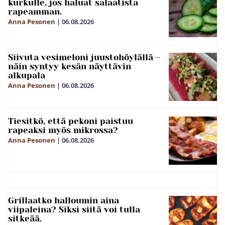
kurkulle, jos haluat salaatista
rapeamman.
Anna Pesonen
|
06.08.2026
Siivuta vesimeloni juustohöylällä –
näin syntyy kesän näyttävin
alkupala
Anna Pesonen
|
06.08.2026
Tiesitkö, että pekoni paistuu
rapeaksi myös mikrossa?
Anna Pesonen
|
06.08.2026
Grillaatko halloumin aina
viipaleina? Siksi siitä voi tulla
sitkeää.