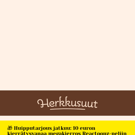
🎁 Huipputarjous jatkuu: 10 euron
kierrätysvapaa megakierros Reactoonz-peliin