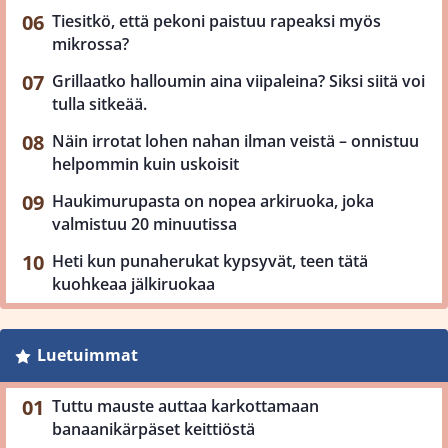
Tiesitkö, että pekoni paistuu rapeaksi myös
mikrossa?
Grillaatko halloumin aina viipaleina? Siksi siitä voi
tulla sitkeää.
Näin irrotat lohen nahan ilman veistä – onnistuu
helpommin kuin uskoisit
Haukimurupasta on nopea arkiruoka, joka
valmistuu 20 minuutissa
Heti kun punaherukat kypsyvät, teen tätä
kuohkeaa jälkiruokaa
Luetuimmat
Tuttu mauste auttaa karkottamaan
banaanikärpäset keittiöstä