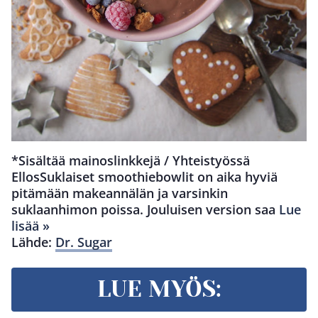
*Sisältää mainoslinkkejä / Yhteistyössä
EllosSuklaiset smoothiebowlit on aika hyviä
pitämään makeannälän ja varsinkin
suklaanhimon poissa. Jouluisen version saa
Lue
lisää »
Lähde:
Dr. Sugar
LUE MYÖS: