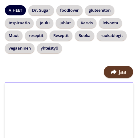
AIHEET
Dr. Sugar
foodlover
gluteeniton
Inspiraatio
Joulu
Juhlat
Kasvis
leivonta
Muut
reseptit
Reseptit
Ruoka
ruokablogit
vegaaninen
yhteistyö
Jaa
1€ = 10€ arvosta
ilmaiskierroksia ilman
kierrätystä!
Talleta 1€