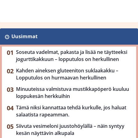
Uusimmat
Soseuta vadelmat, pakasta ja lisää ne täytteeksi
jogurttikakkuun – lopputulos on herkullinen
Kahden aineksen gluteeniton suklaakakku –
Lopputulos on hurmaavan herkullinen
Minuuteissa valmistuva mustikkapöperö kuuluu
loppukesän herkkuihin
Tämä niksi kannattaa tehdä kurkulle, jos haluat
salaatista rapeamman.
Siivuta vesimeloni juustohöylällä – näin syntyy
kesän näyttävin alkupala