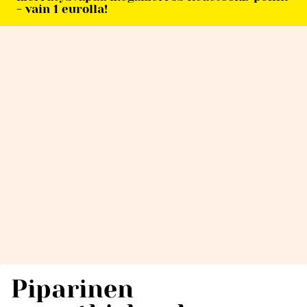
- vain 1 eurolla!
Piparinen