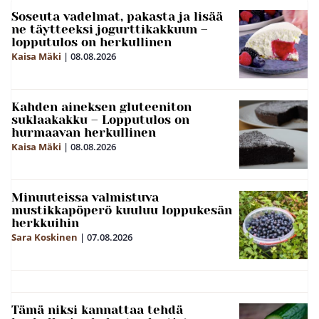
Soseuta vadelmat, pakasta ja lisää
ne täytteeksi jogurttikakkuun –
lopputulos on herkullinen
Kaisa Mäki
|
08.08.2026
Kahden aineksen gluteeniton
suklaakakku – Lopputulos on
hurmaavan herkullinen
Kaisa Mäki
|
08.08.2026
Minuuteissa valmistuva
mustikkapöperö kuuluu loppukesän
herkkuihin
Sara Koskinen
|
07.08.2026
Tämä niksi kannattaa tehdä