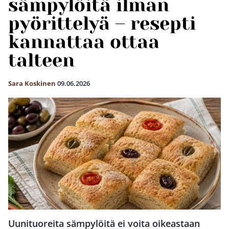
sämpylöitä ilman
pyörittelyä – resepti
kannattaa ottaa
talteen
Sara Koskinen
09.06.2026
Uunituoreita sämpylöitä ei voita oikeastaan