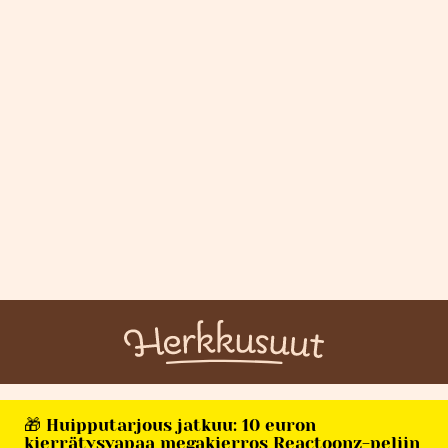
🎁 Huipputarjous jatkuu: 10 euron
kierrätysvapaa megakierros Reactoonz-peliin