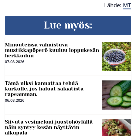
Lähde:
MT
Lue myös:
Minuuteissa valmistuva
mustikkapöperö kuuluu loppukesän
herkkuihin
07.08.2026
Tämä niksi kannattaa tehdä
kurkulle, jos haluat salaatista
rapeamman.
06.08.2026
Siivuta vesimeloni juustohöylällä –
näin syntyy kesän näyttävin
alkupala