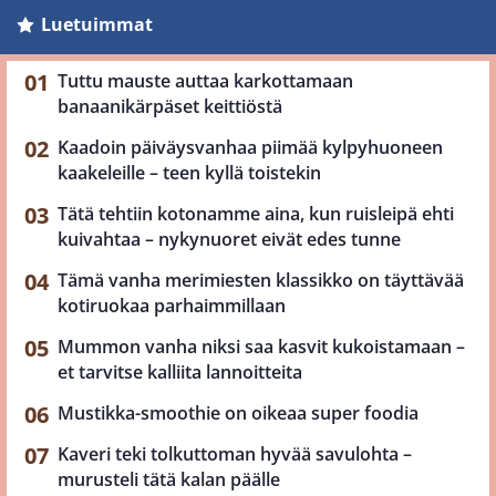
Luetuimmat
Tuttu mauste auttaa karkottamaan
banaanikärpäset keittiöstä
Kaadoin päiväysvanhaa piimää kylpyhuoneen
kaakeleille – teen kyllä toistekin
Tätä tehtiin kotonamme aina, kun ruisleipä ehti
kuivahtaa – nykynuoret eivät edes tunne
Tämä vanha merimiesten klassikko on täyttävää
kotiruokaa parhaimmillaan
Mummon vanha niksi saa kasvit kukoistamaan –
et tarvitse kalliita lannoitteita
Mustikka-smoothie on oikeaa super foodia
Kaveri teki tolkuttoman hyvää savulohta –
murusteli tätä kalan päälle