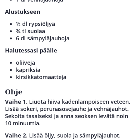
Alustukseen
½ dl rypsiöljyä
¾ tl suolaa
6 dl sämpyläjauhoja
Halutessasi päälle
oliiveja
kapriksia
kirsikkatomaatteja
Ohje
Vaihe 1.
Liuota hiiva kädenlämpöiseen veteen.
Lisää sokeri, perunasosejauhe ja vehnäjauhot.
Sekoita tasaiseksi ja anna seoksen levätä noin
10 minuuttia.
Vaihe 2.
Lisää öljy, suola ja sämpyläjauhot.