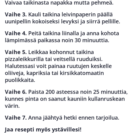
Vaivaa taikinasta napakka mutta pehmeä.
Vaihe 3.
Kauli taikina leivinpaperin päällä
uunipellin kokoiseksi levyksi ja siirrä pellille.
Vaihe 4.
Peitä taikina liinalla ja anna kohota
lämpimässä paikassa noin 30 minuuttia.
Vaihe 5.
Leikkaa kohonnut taikina
pizzaleikkurilla tai veitsellä ruuduiksi.
Halutessasi voit painaa ruutujen keskelle
oliiveja, kapriksia tai kirsikkatomaatin
puolikkaita.
Vaihe 6.
Paista 200 asteessa noin 25 minuuttia,
kunnes pinta on saanut kauniin kullanruskean
värin.
Vaihe 7.
Anna jäähtyä hetki ennen tarjoilua.
Jaa resepti myös ystävillesi!