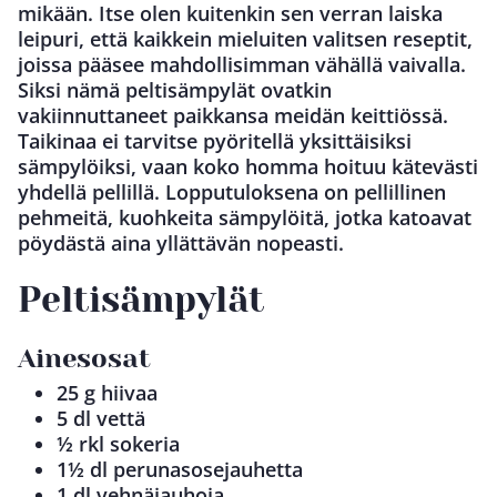
mikään. Itse olen kuitenkin sen verran laiska
leipuri, että kaikkein mieluiten valitsen reseptit,
joissa pääsee mahdollisimman vähällä vaivalla.
Siksi nämä peltisämpylät ovatkin
vakiinnuttaneet paikkansa meidän keittiössä.
Taikinaa ei tarvitse pyöritellä yksittäisiksi
sämpylöiksi, vaan koko homma hoituu kätevästi
yhdellä pellillä. Lopputuloksena on pellillinen
pehmeitä, kuohkeita sämpylöitä, jotka katoavat
pöydästä aina yllättävän nopeasti.
Peltisämpylät
Ainesosat
25 g hiivaa
5 dl vettä
½ rkl sokeria
1½ dl perunasosejauhetta
1 dl vehnäjauhoja