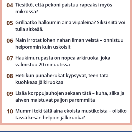
Tiesitkö, että pekoni paistuu rapeaksi myös
mikrossa?
Grillaatko halloumin aina viipaleina? Siksi siitä voi
tulla sitkeää.
Näin irrotat lohen nahan ilman veistä – onnistuu
helpommin kuin uskoisit
Haukimurupasta on nopea arkiruoka, joka
valmistuu 20 minuutissa
Heti kun punaherukat kypsyvät, teen tätä
kuohkeaa jälkiruokaa
Lisää korppujauhojen sekaan tätä – kuha, siika ja
ahven maistuvat paljon paremmilta
Mummi teki tätä aina ekoista mustikoista – olisiko
tässä kesän helpoin jälkiruoka?