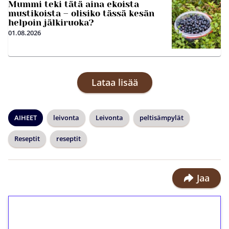
Mummi teki tätä aina ekoista
mustikoista – olisiko tässä kesän
helpoin jälkiruoka?
01.08.2026
Lataa lisää
AIHEET
leivonta
Leivonta
peltisämpylät
Reseptit
reseptit
Jaa
1€ = 10€ arvosta