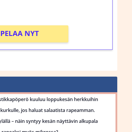
!
PELAA NYT
stikkapöperö kuuluu loppukesän herkkuihin
kurkulle, jos haluat salaatista rapeamman.
lällä – näin syntyy kesän näyttävin alkupala