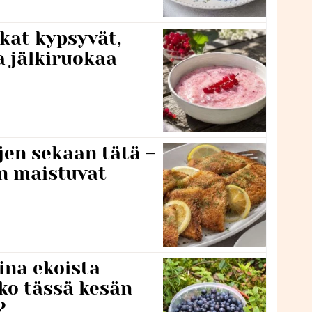
kat kypsyvät,
a jälkiruokaa
jen sekaan tätä –
en maistuvat
ina ekoista
iko tässä kesän
?