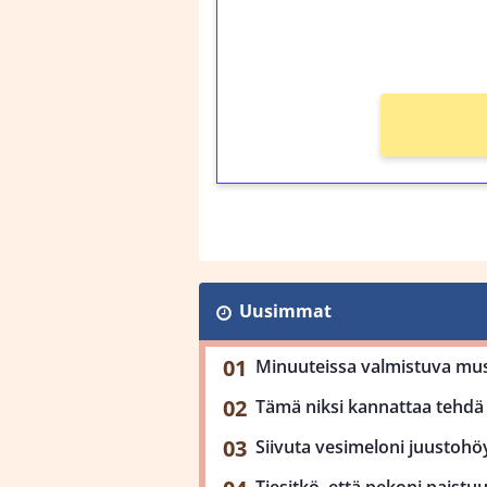
kierros)!
Ei kierrätysvaatimusta
Uusimmat
Minuuteissa valmistuva mu
Tämä niksi kannattaa tehdä 
Siivuta vesimeloni juustohöy