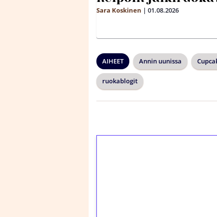
Sara Koskinen
|
01.08.2026
AIHEET
Annin uunissa
Cupca
ruokablogit
1€ = 10€ arvosta 
kierrätystä!
Talleta 1€
Saat heti 50 ilmaiskier