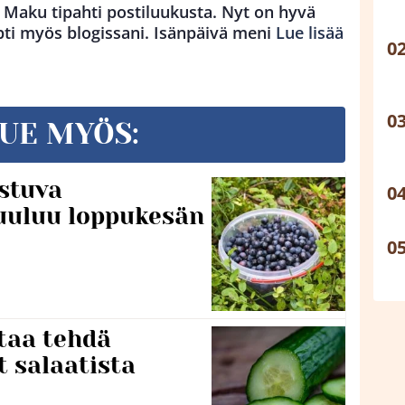
 Maku tipahti postiluukusta. Nyt on hyvä
ti myös blogissani. Isänpäivä meni
Lue lisää
UE MYÖS:
stuva
uuluu loppukesän
taa tehdä
t salaatista