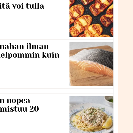
itä voi tulla
 nahan ilman
 helpommin kuin
n nopea
lmistuu 20