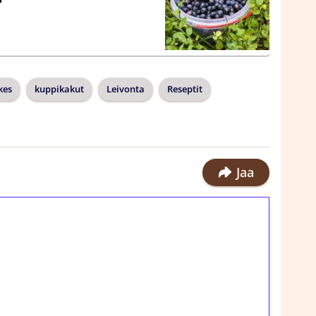
kes
kuppikakut
Leivonta
Reseptit
Jaa
ilmaiskierroksia ilman
rosta Tuohi 1000 -peliin (arvo 0,20€ per