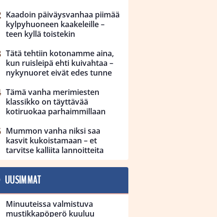
Kaadoin päiväysvanhaa piimää
kylpyhuoneen kaakeleille –
teen kyllä toistekin
Tätä tehtiin kotonamme aina,
kun ruisleipä ehti kuivahtaa –
nykynuoret eivät edes tunne
Tämä vanha merimiesten
klassikko on täyttävää
kotiruokaa parhaimmillaan
Mummon vanha niksi saa
kasvit kukoistamaan – et
tarvitse kalliita lannoitteita
UUSIMMAT
Minuuteissa valmistuva
mustikkapöperö kuuluu