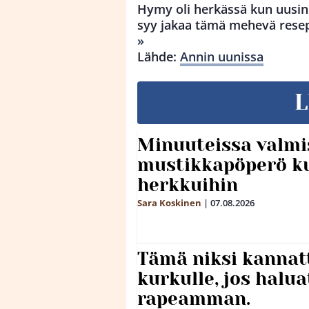
Hymy oli herkässä kun uusin
syy jakaa tämä mehevä resep
»
Lähde:
Annin uunissa
L
Minuuteissa valmi
mustikkapöperö k
herkkuihin
Sara Koskinen
|
07.08.2026
Tämä niksi kannat
kurkulle, jos halua
rapeamman.