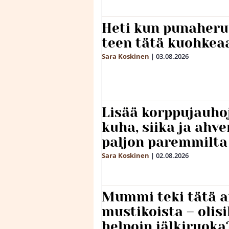
Heti kun punaheru
teen tätä kuohkea
Sara Koskinen
|
03.08.2026
Lisää korppujauho
kuha, siika ja ahv
paljon paremmilta
Sara Koskinen
|
02.08.2026
Mummi teki tätä a
mustikoista – olis
helpoin jälkiruoka