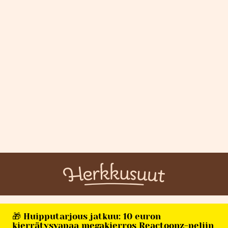
🎁 Huipputarjous jatkuu: 10 euron
kierrätysvapaa megakierros Reactoonz-peliin