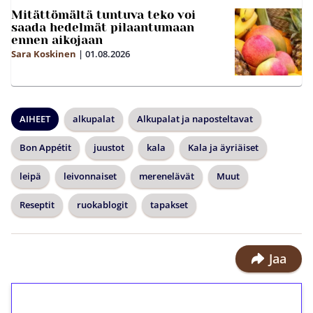
Mitättömältä tuntuva teko voi
saada hedelmät pilaantumaan
ennen aikojaan
Sara Koskinen
|
01.08.2026
AIHEET
alkupalat
Alkupalat ja naposteltavat
Bon Appétit
juustot
kala
Kala ja äyriäiset
leipä
leivonnaiset
merenelävät
Muut
Reseptit
ruokablogit
tapakset
Jaa
1€ = 10€ arvosta