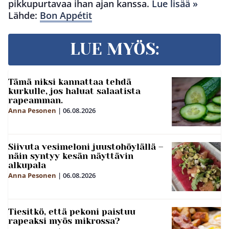
pikkupurtavaa ihan ajan kanssa.
Lue lisää »
Lähde:
Bon Appétit
LUE MYÖS:
Tämä niksi kannattaa tehdä
kurkulle, jos haluat salaatista
rapeamman.
Anna Pesonen
|
06.08.2026
Siivuta vesimeloni juustohöylällä –
näin syntyy kesän näyttävin
alkupala
Anna Pesonen
|
06.08.2026
Tiesitkö, että pekoni paistuu
rapeaksi myös mikrossa?