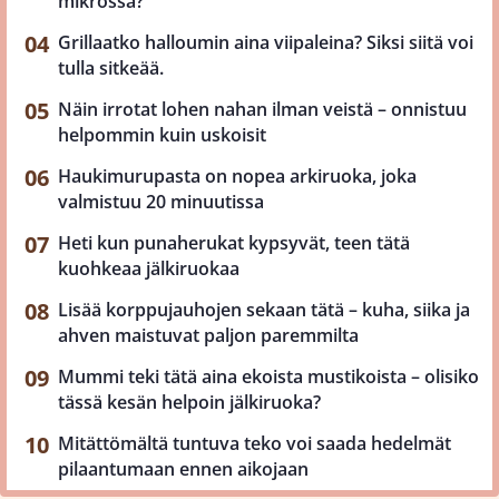
mikrossa?
Grillaatko halloumin aina viipaleina? Siksi siitä voi
tulla sitkeää.
Näin irrotat lohen nahan ilman veistä – onnistuu
helpommin kuin uskoisit
Haukimurupasta on nopea arkiruoka, joka
valmistuu 20 minuutissa
Heti kun punaherukat kypsyvät, teen tätä
kuohkeaa jälkiruokaa
Lisää korppujauhojen sekaan tätä – kuha, siika ja
ahven maistuvat paljon paremmilta
Mummi teki tätä aina ekoista mustikoista – olisiko
tässä kesän helpoin jälkiruoka?
Mitättömältä tuntuva teko voi saada hedelmät
pilaantumaan ennen aikojaan