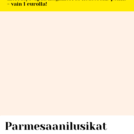
- vain 1 eurolla!
Parmesaanilusikat