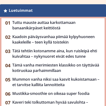
Luetuimmat
Tuttu mauste auttaa karkottamaan
banaanikärpäset keittiöstä
Kaadoin päiväysvanhaa piimää kylpyhuoneen
kaakeleille – teen kyllä toistekin
Tätä tehtiin kotonamme aina, kun ruisleipä ehti
kuivahtaa – nykynuoret eivät edes tunne
Tämä vanha merimiesten klassikko on täyttävää
kotiruokaa parhaimmillaan
Mummon vanha niksi saa kasvit kukoistamaan –
et tarvitse kalliita lannoitteita
Mustikka-smoothie on oikeaa super foodia
Kaveri teki tolkuttoman hyvää savulohta –