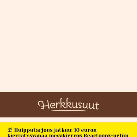
🎁 Huipputarjous jatkuu: 10 euron
kierrätysvapaa megakierros Reactoonz-peliin