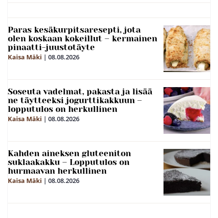
Paras kesäkurpitsaresepti, jota
olen koskaan kokeillut – kermainen
pinaatti-juustotäyte
Kaisa Mäki
|
08.08.2026
Soseuta vadelmat, pakasta ja lisää
ne täytteeksi jogurttikakkuun –
lopputulos on herkullinen
Kaisa Mäki
|
08.08.2026
Kahden aineksen gluteeniton
suklaakakku – Lopputulos on
hurmaavan herkullinen
Kaisa Mäki
|
08.08.2026