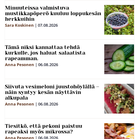
Minuuteissa valmistuva
mustikkapöperö kuuluu loppukesän
herkkuihin
Sara Koskinen
|
07.08.2026
Tämä niksi kannattaa tehdä
kurkulle, jos haluat salaatista
rapeamman.
Anna Pesonen
|
06.08.2026
Siivuta vesimeloni juustohöylällä –
näin syntyy kesän näyttävin
alkupala
Anna Pesonen
|
06.08.2026
Tiesitkö, että pekoni paistuu
rapeaksi myös mikrossa?
Anna Pesonen
|
06.08.2026