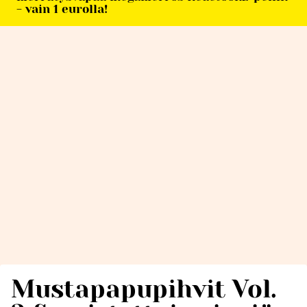
- vain 1 eurolla!
Mustapapupihvit Vol.