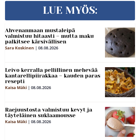
LUE MYÖS:
Ahvenanmaan mustaleipä
valmistuu hitaasti – mutta maku
palkitsee kärsivällisen
Sara Koskinen
|
08.08.2026
Leivo kerralla pellillinen mehevää
kantarellipiirakkaa – kauden paras
resepti
Kaisa Mäki
|
08.08.2026
Raejuustosta valmistuu kevyt ja
täyteläinen suklaamousse
Kaisa Mäki
|
08.08.2026