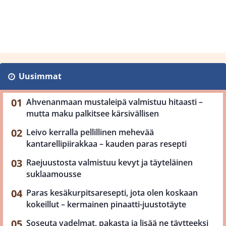
Uusimmat
Ahvenanmaan mustaleipä valmistuu hitaasti –
mutta maku palkitsee kärsivällisen
Leivo kerralla pellillinen mehevää
kantarellipiirakkaa – kauden paras resepti
Raejuustosta valmistuu kevyt ja täyteläinen
suklaamousse
Paras kesäkurpitsaresepti, jota olen koskaan
kokeillut – kermainen pinaatti-juustotäyte
Soseuta vadelmat, pakasta ja lisää ne täytteeksi