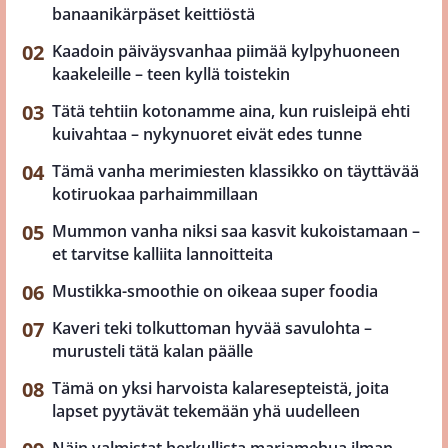
banaanikärpäset keittiöstä
Kaadoin päiväysvanhaa piimää kylpyhuoneen
kaakeleille – teen kyllä toistekin
Tätä tehtiin kotonamme aina, kun ruisleipä ehti
kuivahtaa – nykynuoret eivät edes tunne
Tämä vanha merimiesten klassikko on täyttävää
kotiruokaa parhaimmillaan
Mummon vanha niksi saa kasvit kukoistamaan –
et tarvitse kalliita lannoitteita
Mustikka-smoothie on oikeaa super foodia
Kaveri teki tolkuttoman hyvää savulohta –
murusteli tätä kalan päälle
Tämä on yksi harvoista kalaresepteistä, joita
lapset pyytävät tekemään yhä uudelleen
Näin valmistat herkullista marjamehua ilman