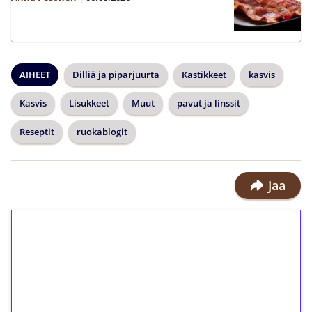
AIHEET
Dilliä ja piparjuurta
Kastikkeet
kasvis
Kasvis
Lisukkeet
Muut
pavut ja linssit
Reseptit
ruokablogit
Jaa
1€ = 10€ arvosta
ilmaiskierroksia ilman
kierrätystä!
Talleta 1€