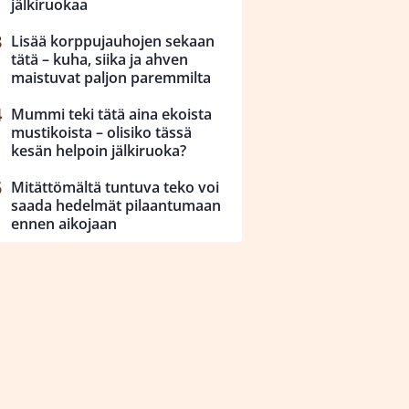
jälkiruokaa
Lisää korppujauhojen sekaan
tätä – kuha, siika ja ahven
maistuvat paljon paremmilta
Mummi teki tätä aina ekoista
mustikoista – olisiko tässä
kesän helpoin jälkiruoka?
Mitättömältä tuntuva teko voi
saada hedelmät pilaantumaan
ennen aikojaan