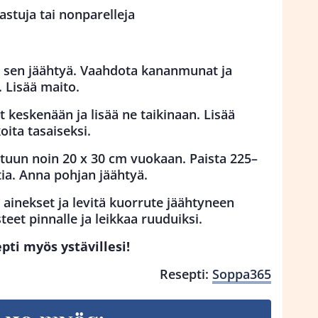
astuja tai nonparelleja
a sen jäähtyä. Vaahdota kananmunat ja
 Lisää maito.
t keskenään ja lisää ne taikinaan. Lisää
oita tasaiseksi.
ltuun noin 20 x 30 cm vuokaan. Paista 225–
ia. Anna pohjan jäähtyä.
ainekset ja levitä kuorrute jäähtyneen
teet pinnalle ja leikkaa ruuduiksi.
ti myös ystävillesi!
Resepti:
Soppa365