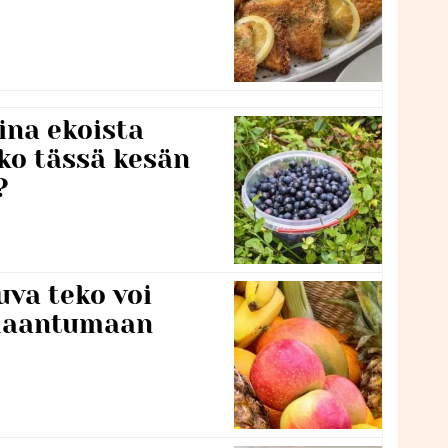
ina ekoista
iko tässä kesän
?
va teko voi
ilaantumaan