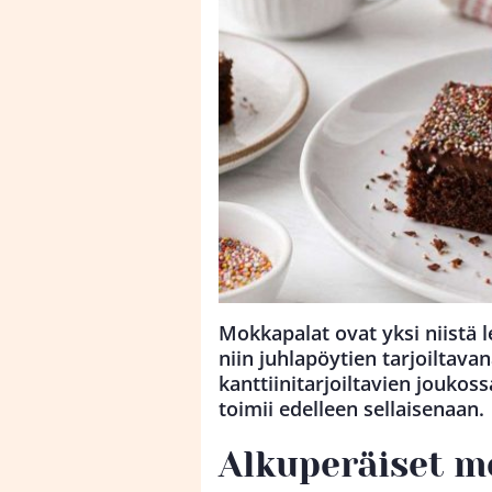
Mokkapalat ovat yksi niistä l
niin juhlapöytien tarjoiltav
kanttiinitarjoiltavien joukos
toimii edelleen sellaisenaan.
Alkuperäiset m