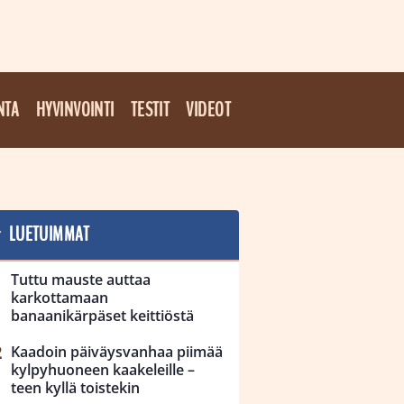
NTA
HYVINVOINTI
TESTIT
VIDEOT
LUETUIMMAT
Tuttu mauste auttaa
karkottamaan
banaanikärpäset keittiöstä
Kaadoin päiväysvanhaa piimää
kylpyhuoneen kaakeleille –
teen kyllä toistekin