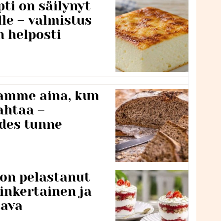
ti on säilynyt
lle – valmistus
n helposti
namme aina, kun
ahtaa –
edes tunne
 on pelastanut
inkertainen ja
tava