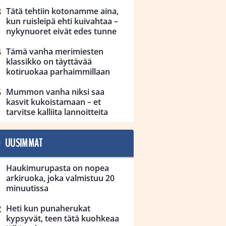
Tätä tehtiin kotonamme aina,
kun ruisleipä ehti kuivahtaa –
nykynuoret eivät edes tunne
Tämä vanha merimiesten
klassikko on täyttävää
kotiruokaa parhaimmillaan
Mummon vanha niksi saa
kasvit kukoistamaan – et
tarvitse kalliita lannoitteita
UUSIMMAT
Haukimurupasta on nopea
arkiruoka, joka valmistuu 20
minuutissa
Heti kun punaherukat
kypsyvät, teen tätä kuohkeaa