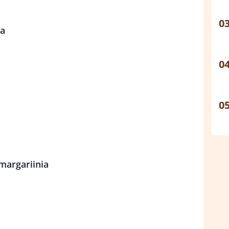
ia
 margariinia