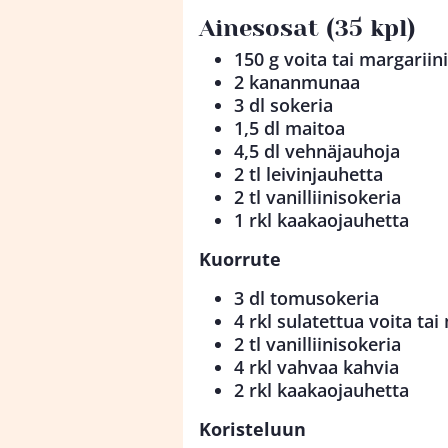
Ainesosat (35 kpl)
150 g voita tai margariin
2 kananmunaa
3 dl sokeria
1,5 dl maitoa
4,5 dl vehnäjauhoja
2 tl leivinjauhetta
2 tl vanilliinisokeria
1 rkl kaakaojauhetta
Kuorrute
3 dl tomusokeria
4 rkl sulatettua voita tai
2 tl vanilliinisokeria
4 rkl vahvaa kahvia
2 rkl kaakaojauhetta
Koristeluun