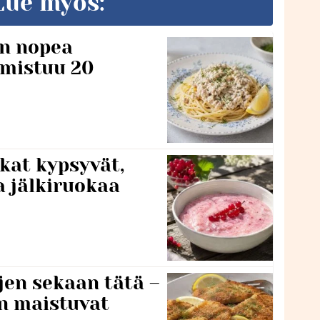
Lue myös:
n nopea
lmistuu 20
kat kypsyvät,
a jälkiruokaa
jen sekaan tätä –
en maistuvat