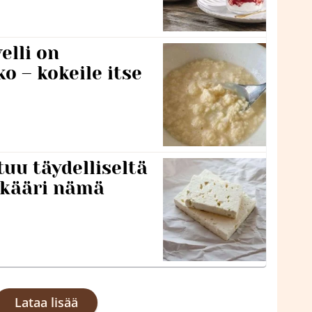
lli on
o – kokeile itse
tuu täydelliseltä
 kääri nämä
Lataa lisää