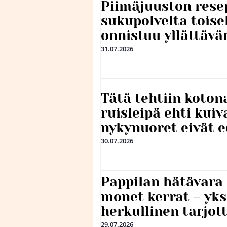
Piimäjuuston resep
sukupolvelta toise
onnistuu yllättävä
31.07.2026
Tätä tehtiin koto
ruisleipä ehti kuiv
nykynuoret eivät 
30.07.2026
Pappilan hätävara
monet kerrat – yks
herkullinen tarjot
29.07.2026