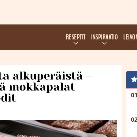
RESEPTIT
INSPIRAATIO
LEIVO
ta alkuperäistä –
llä mokkapalat
odit