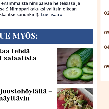
 ensimmäistä nimipäivää helteisissä ja
ä :) Nimpparikakuksi valitsin oikean
kka itse sanonkin!).
Lue lisää »
UE MYÖS:
taa tehdä
t salaatista
 juustohöylällä –
näyttävin