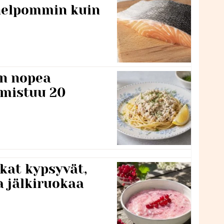
 helpommin kuin
n nopea
lmistuu 20
kat kypsyvät,
a jälkiruokaa