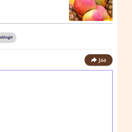
ablogit
Jaa
ilmaiskierroksia ilman
rosta Tuohi 1000 -peliin (arvo 0,20€ per