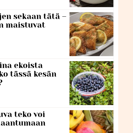
jen sekaan tätä –
en maistuvat
ina ekoista
iko tässä kesän
?
va teko voi
ilaantumaan