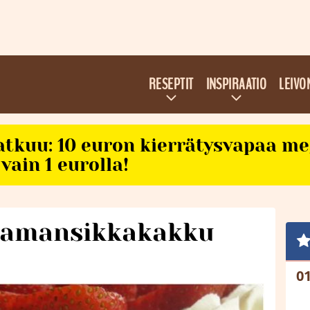
RESEPTIT
INSPIRAATIO
LEIVO
atkuu: 10 euron kierrätysvapaa m
vain 1 eurolla!
aamansikkakakku