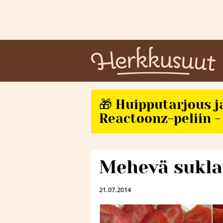
🎁 Huipputarjous j
Reactoonz-peliin - 
Mehevä sukl
21.07.2014