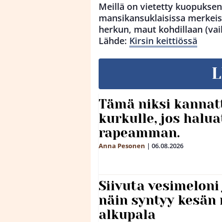
Meillä on vietetty kuopuksen
mansikansuklaisissa merkeiss
herkun, maut kohdillaan (vai
Lähde:
Kirsin keittiössä
L
Tämä niksi kannat
kurkulle, jos halua
rapeamman.
Anna Pesonen
|
06.08.2026
Siivuta vesimeloni
näin syntyy kesän 
alkupala