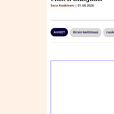
Sara Koskinen
|
01.08.2026
AIHEET
Kirsin keittiössä
ruok
1€ = 10€ arvosta 
kierrätystä!
Talleta 1€
Saat heti 50 ilmaiskier
kierros)!