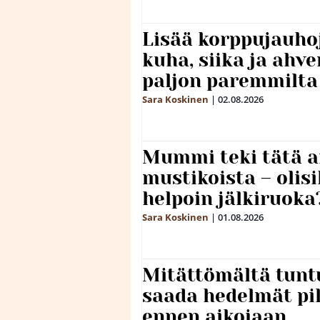
Lisää korppujauho
kuha, siika ja ahv
paljon paremmilta
Sara Koskinen
|
02.08.2026
Mummi teki tätä a
mustikoista – olis
helpoin jälkiruoka
Sara Koskinen
|
01.08.2026
Mitättömältä tuntu
saada hedelmät p
ennen aikojaan