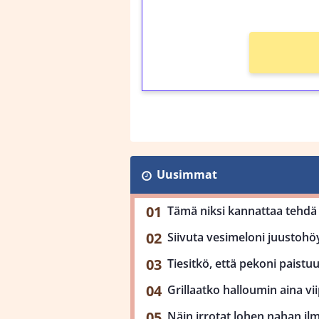
Ei kierrätysvaatimusta
Uusimmat
Tämä niksi kannattaa tehdä 
Siivuta vesimeloni juustohöy
Tiesitkö, että pekoni paist
Grillaatko halloumin aina viip
Näin irrotat lohen nahan il