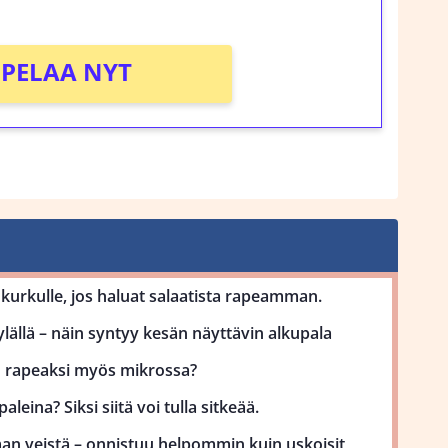
!
PELAA NYT
kurkulle, jos haluat salaatista rapeamman.
lällä – näin syntyy kesän näyttävin alkupala
uu rapeaksi myös mikrossa?
aleina? Siksi siitä voi tulla sitkeää.
man veistä – onnistuu helpommin kuin uskoisit