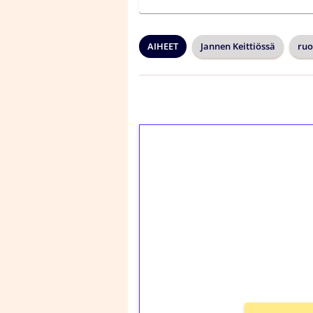
AIHEET
Jannen Keittiössä
ruo
1€ = 10€ arvosta 
kierrätystä!
Talleta 1€
Saat heti 50 ilmaiskier
kierros)!
Ei kierrätysvaatimusta