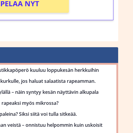
PELAA NYT
stikkapöperö kuuluu loppukesän herkkuihin
kurkulle, jos haluat salaatista rapeamman.
lällä – näin syntyy kesän näyttävin alkupala
uu rapeaksi myös mikrossa?
aleina? Siksi siitä voi tulla sitkeää.
man veistä – onnistuu helpommin kuin uskoisit