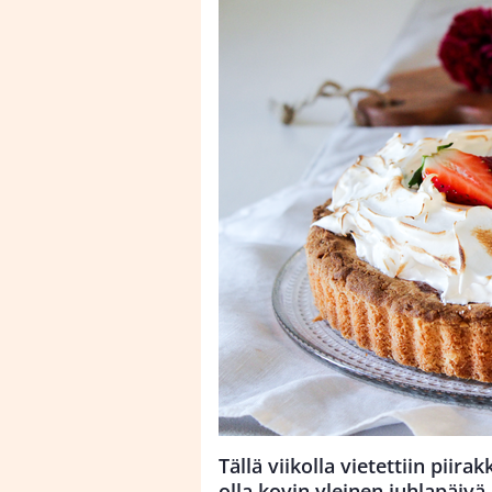
Tällä viikolla vietettiin piira
olla kovin yleinen juhlapäivä 