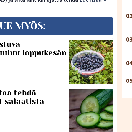
UE MYÖS:
stuva
uuluu loppukesän
taa tehdä
t salaatista