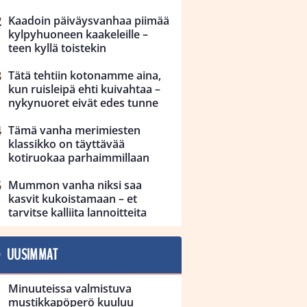
Kaadoin päiväysvanhaa piimää
kylpyhuoneen kaakeleille –
teen kyllä toistekin
Tätä tehtiin kotonamme aina,
kun ruisleipä ehti kuivahtaa –
nykynuoret eivät edes tunne
Tämä vanha merimiesten
klassikko on täyttävää
kotiruokaa parhaimmillaan
Mummon vanha niksi saa
kasvit kukoistamaan – et
tarvitse kalliita lannoitteita
UUSIMMAT
Minuuteissa valmistuva
mustikkapöperö kuuluu