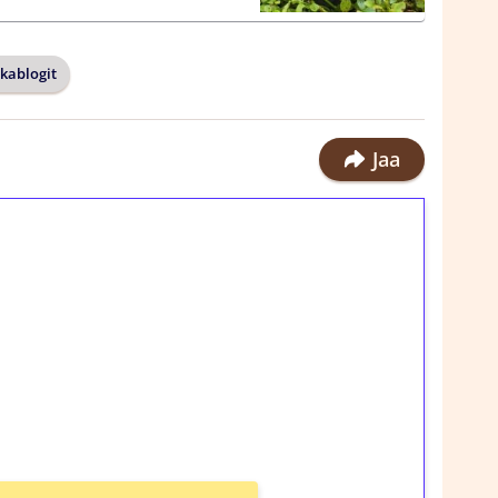
kablogit
Jaa
ilmaiskierroksia ilman
rosta Tuohi 1000 -peliin (arvo 0,20€ per
!