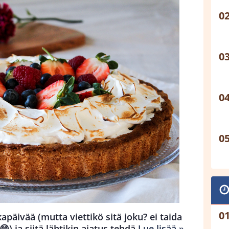
kkapäivää (mutta viettikö sitä joku? ei taida
😄) ja siitä lähtikin ajatus tehdä
Lue lisää »