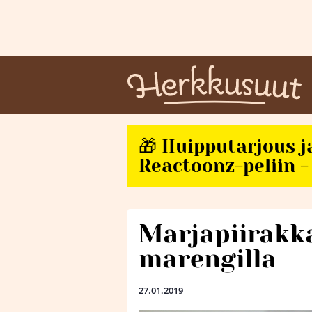
🎁 Huipputarjous j
Reactoonz-peliin - 
Marjapiirakka
marengilla
27.01.2019