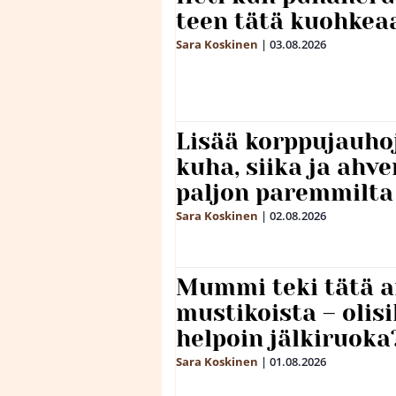
teen tätä kuohkea
Sara Koskinen
|
03.08.2026
Lisää korppujauho
kuha, siika ja ahv
paljon paremmilta
Sara Koskinen
|
02.08.2026
Mummi teki tätä a
mustikoista – olis
helpoin jälkiruoka
Sara Koskinen
|
01.08.2026