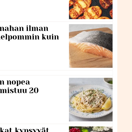
 nahan ilman
 helpommin kuin
n nopea
lmistuu 20
kat kypsyvät,