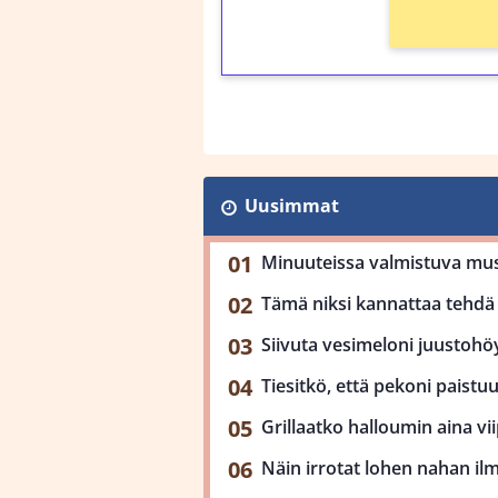
Uusimmat
Minuuteissa valmistuva mu
Tämä niksi kannattaa tehdä 
Siivuta vesimeloni juustohöy
Tiesitkö, että pekoni paist
Grillaatko halloumin aina viip
Näin irrotat lohen nahan il