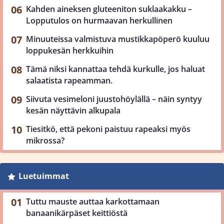
Kahden aineksen gluteeniton suklaakakku –
Lopputulos on hurmaavan herkullinen
Minuuteissa valmistuva mustikkapöperö kuuluu
loppukesän herkkuihin
Tämä niksi kannattaa tehdä kurkulle, jos haluat
salaatista rapeamman.
Siivuta vesimeloni juustohöylällä – näin syntyy
kesän näyttävin alkupala
Tiesitkö, että pekoni paistuu rapeaksi myös
mikrossa?
Luetuimmat
Tuttu mauste auttaa karkottamaan
banaanikärpäset keittiöstä