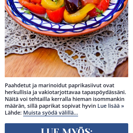
Paahdetut ja marinoidut paprikasiivut ovat
herkullisia ja vakiotarjottavaa tapaspöydässäni.
Näitä voi tehtailla kerralla hieman isommankin
määrän, sillä paprikat sopivat hyvin
Lue lisää »
Lähde:
Muista syödä välillä…
LUE MYÖS: