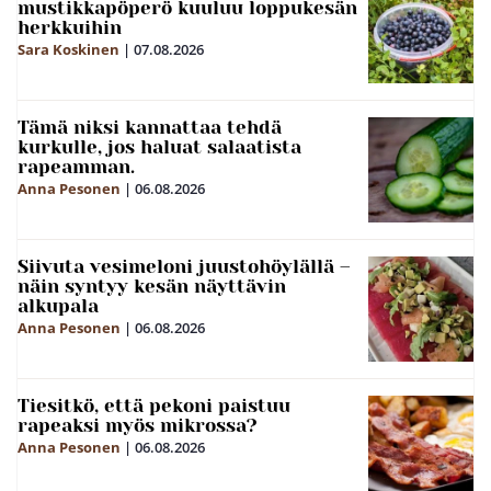
mustikkapöperö kuuluu loppukesän
herkkuihin
Sara Koskinen
|
07.08.2026
Tämä niksi kannattaa tehdä
kurkulle, jos haluat salaatista
rapeamman.
Anna Pesonen
|
06.08.2026
Siivuta vesimeloni juustohöylällä –
näin syntyy kesän näyttävin
alkupala
Anna Pesonen
|
06.08.2026
Tiesitkö, että pekoni paistuu
rapeaksi myös mikrossa?
Anna Pesonen
|
06.08.2026