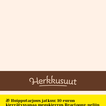
🎁 Huipputarjous jatkuu: 10 euron
kierrätysvapaa megakierros Reactoonz-peliin