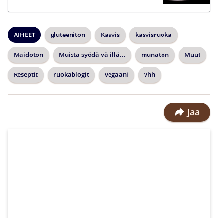
AIHEET
gluteeniton
Kasvis
kasvisruoka
Maidoton
Muista syödä välillä...
munaton
Muut
Reseptit
ruokablogit
vegaani
vhh
Jaa
1€ = 10€ arvosta
ilmaiskierroksia ilman
kierrätystä!
Talleta 1€
Saat heti 50 ilmaiskierrosta Tuohi