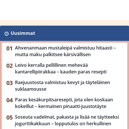
Uusimmat
Ahvenanmaan mustaleipä valmistuu hitaasti –
mutta maku palkitsee kärsivällisen
Leivo kerralla pellillinen mehevää
kantarellipiirakkaa – kauden paras resepti
Raejuustosta valmistuu kevyt ja täyteläinen
suklaamousse
Paras kesäkurpitsaresepti, jota olen koskaan
kokeillut – kermainen pinaatti-juustotäyte
Soseuta vadelmat, pakasta ja lisää ne täytteeksi
jogurttikakkuun – lopputulos on herkullinen