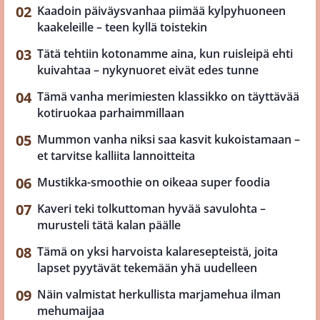
Kaadoin päiväysvanhaa piimää kylpyhuoneen
kaakeleille – teen kyllä toistekin
Tätä tehtiin kotonamme aina, kun ruisleipä ehti
kuivahtaa – nykynuoret eivät edes tunne
Tämä vanha merimiesten klassikko on täyttävää
kotiruokaa parhaimmillaan
Mummon vanha niksi saa kasvit kukoistamaan –
et tarvitse kalliita lannoitteita
Mustikka-smoothie on oikeaa super foodia
Kaveri teki tolkuttoman hyvää savulohta –
murusteli tätä kalan päälle
Tämä on yksi harvoista kalaresepteistä, joita
lapset pyytävät tekemään yhä uudelleen
Näin valmistat herkullista marjamehua ilman
mehumaijaa