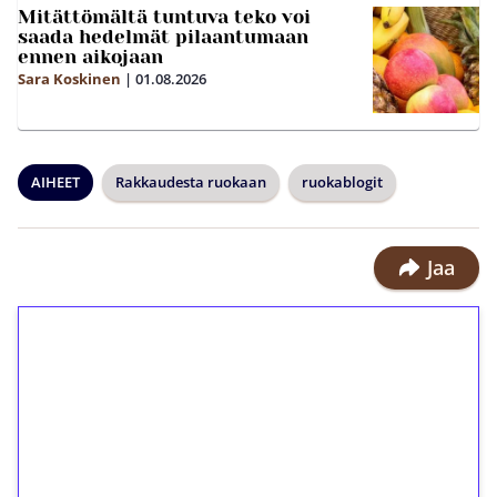
Mitättömältä tuntuva teko voi
saada hedelmät pilaantumaan
ennen aikojaan
Sara Koskinen
|
01.08.2026
AIHEET
Rakkaudesta ruokaan
ruokablogit
Jaa
1€ = 10€ arvosta
ilmaiskierroksia ilman
kierrätystä!
Talleta 1€