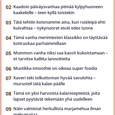
Kaadoin päiväysvanhaa piimää kylpyhuoneen
kaakeleille – teen kyllä toistekin
Tätä tehtiin kotonamme aina, kun ruisleipä ehti
kuivahtaa – nykynuoret eivät edes tunne
Tämä vanha merimiesten klassikko on täyttävää
kotiruokaa parhaimmillaan
Mummon vanha niksi saa kasvit kukoistamaan –
et tarvitse kalliita lannoitteita
Mustikka-smoothie on oikeaa super foodia
Kaveri teki tolkuttoman hyvää savulohta –
murusteli tätä kalan päälle
Tämä on yksi harvoista kalaresepteistä, joita
lapset pyytävät tekemään yhä uudelleen
Näin valmistat herkullista marjamehua ilman
mehumaijaa