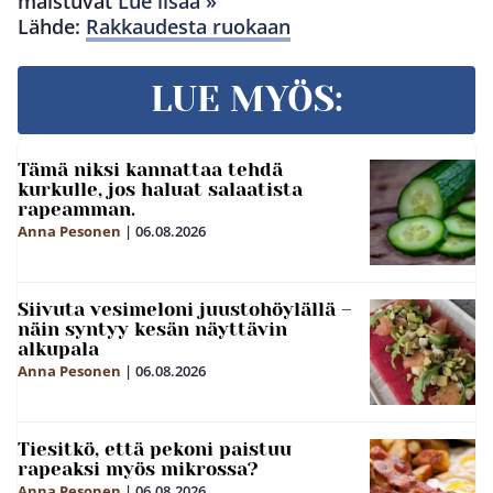
maistuvat
Lue lisää »
Lähde:
Rakkaudesta ruokaan
LUE MYÖS:
Tämä niksi kannattaa tehdä
kurkulle, jos haluat salaatista
rapeamman.
Anna Pesonen
|
06.08.2026
Siivuta vesimeloni juustohöylällä –
näin syntyy kesän näyttävin
alkupala
Anna Pesonen
|
06.08.2026
Tiesitkö, että pekoni paistuu
rapeaksi myös mikrossa?
Anna Pesonen
|
06.08.2026