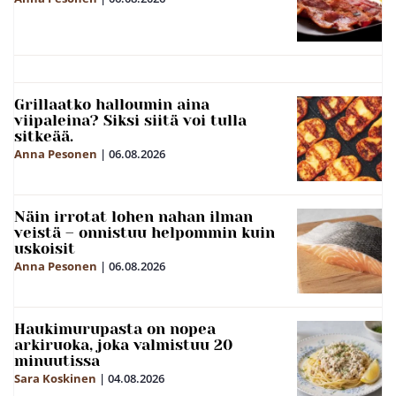
Grillaatko halloumin aina
viipaleina? Siksi siitä voi tulla
sitkeää.
Anna Pesonen
|
06.08.2026
Näin irrotat lohen nahan ilman
veistä – onnistuu helpommin kuin
uskoisit
Anna Pesonen
|
06.08.2026
Haukimurupasta on nopea
arkiruoka, joka valmistuu 20
minuutissa
Sara Koskinen
|
04.08.2026