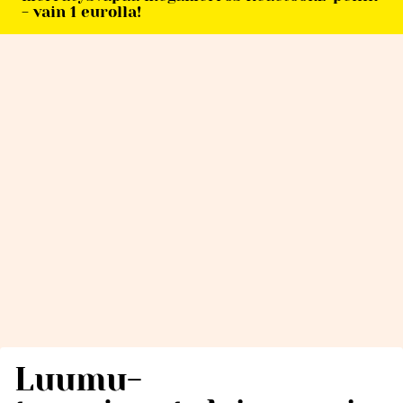
- vain 1 eurolla!
Luumu-