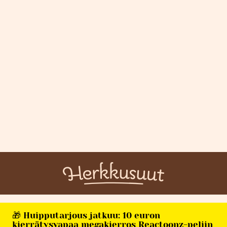
🎁 Huipputarjous jatkuu: 10 euron
kierrätysvapaa megakierros Reactoonz-peliin