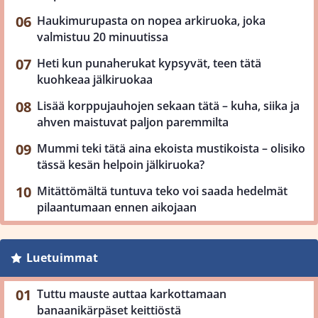
Haukimurupasta on nopea arkiruoka, joka
valmistuu 20 minuutissa
Heti kun punaherukat kypsyvät, teen tätä
kuohkeaa jälkiruokaa
Lisää korppujauhojen sekaan tätä – kuha, siika ja
ahven maistuvat paljon paremmilta
Mummi teki tätä aina ekoista mustikoista – olisiko
tässä kesän helpoin jälkiruoka?
Mitättömältä tuntuva teko voi saada hedelmät
pilaantumaan ennen aikojaan
Luetuimmat
Tuttu mauste auttaa karkottamaan
banaanikärpäset keittiöstä