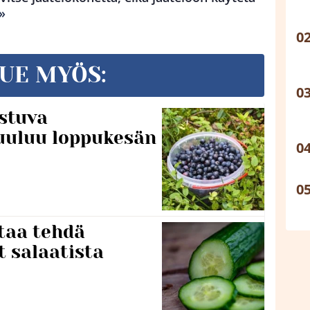
»
UE MYÖS:
stuva
uuluu loppukesän
taa tehdä
t salaatista