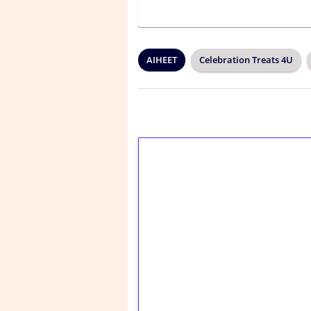
AIHEET
Celebration Treats 4U
1€ = 10€ arvosta 
kierrätystä!
Talleta 1€
Saat heti 50 ilmaiskier
kierros)!
Ei kierrätysvaatimusta