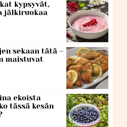
kat kypsyvät,
a jälkiruokaa
jen sekaan tätä –
en maistuvat
ina ekoista
iko tässä kesän
?