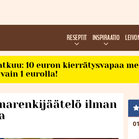
RESEPTIT
INSPIRAATIO
LEIVO
atkuu: 10 euron kierrätysvapaa m
vain 1 eurolla!
arenkijäätelö ilman
a