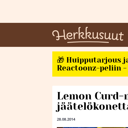
🎁 Huipputarjous j
Reactoonz-peliin - 
Lemon Curd-m
jäätelökonett
28.08.2014