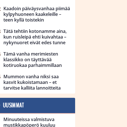
Kaadoin päiväysvanhaa piimää
kylpyhuoneen kaakeleille –
teen kyllä toistekin
Tätä tehtiin kotonamme aina,
kun ruisleipä ehti kuivahtaa –
nykynuoret eivät edes tunne
Tämä vanha merimiesten
klassikko on täyttävää
kotiruokaa parhaimmillaan
Mummon vanha niksi saa
kasvit kukoistamaan – et
tarvitse kalliita lannoitteita
UUSIMMAT
Minuuteissa valmistuva
mustikkapöperö kuuluu