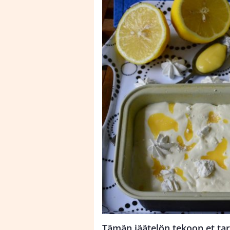
Tämän jäätelön tekoon et tarv