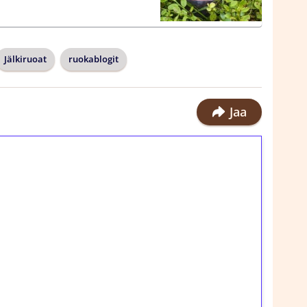
Jälkiruoat
ruokablogit
Jaa
ilmaiskierroksia ilman
rosta Tuohi 1000 -peliin (arvo 0,20€ per
!