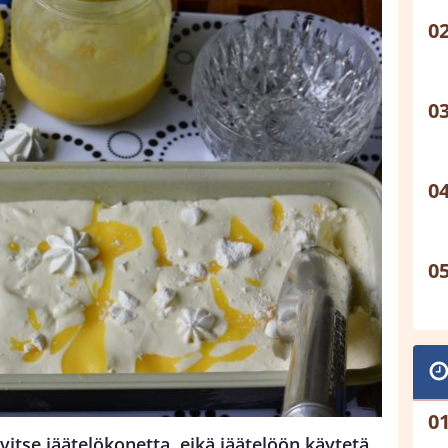
itse jäätelökonetta, eikä jäätelöön käytetä