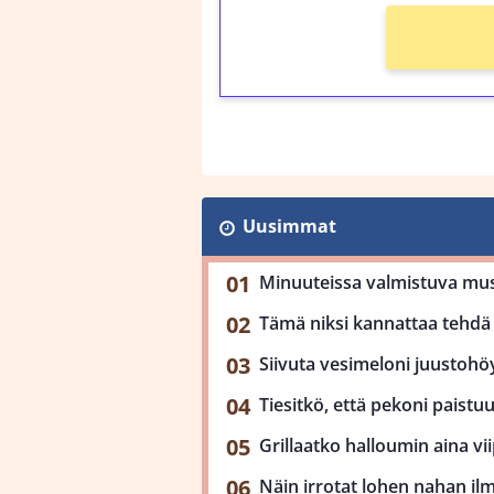
Uusimmat
Minuuteissa valmistuva mu
Tämä niksi kannattaa tehdä 
Siivuta vesimeloni juustohöy
Tiesitkö, että pekoni paist
Grillaatko halloumin aina viip
Näin irrotat lohen nahan il