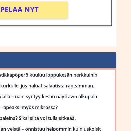
PELAA NYT
stikkapöperö kuuluu loppukesän herkkuihin
kurkulle, jos haluat salaatista rapeamman.
lällä – näin syntyy kesän näyttävin alkupala
uu rapeaksi myös mikrossa?
aleina? Siksi siitä voi tulla sitkeää.
man veistä – onnistuu helpommin kuin uskoisit