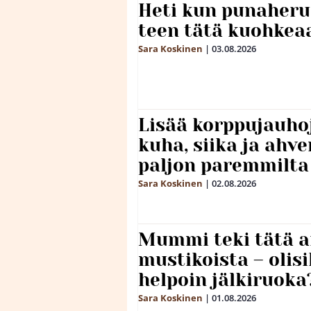
Heti kun punaheru
teen tätä kuohkea
Sara Koskinen
|
03.08.2026
Lisää korppujauho
kuha, siika ja ahv
paljon paremmilta
Sara Koskinen
|
02.08.2026
Mummi teki tätä a
mustikoista – olis
helpoin jälkiruoka
Sara Koskinen
|
01.08.2026