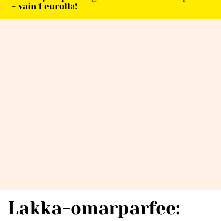
- vain 1 eurolla!
Lakka-omarparfee: