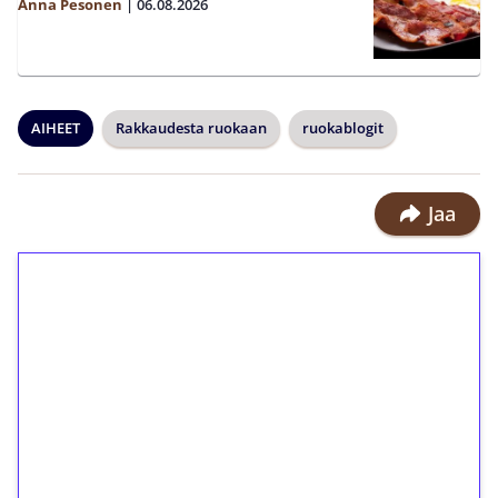
Anna Pesonen
|
06.08.2026
AIHEET
Rakkaudesta ruokaan
ruokablogit
Jaa
1€ = 10€ arvosta
ilmaiskierroksia ilman
kierrätystä!
Talleta 1€
Saat heti 50 ilmaiskierrosta Tuohi
1000 -peliin (arvo 0,20€ per kierros)!