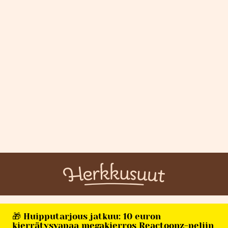
🎁 Huipputarjous jatkuu: 10 euron
kierrätysvapaa megakierros Reactoonz-peliin