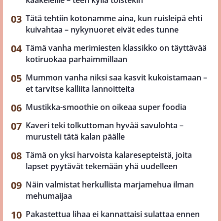
Tätä tehtiin kotonamme aina, kun ruisleipä ehti
kuivahtaa – nykynuoret eivät edes tunne
Tämä vanha merimiesten klassikko on täyttävää
kotiruokaa parhaimmillaan
Mummon vanha niksi saa kasvit kukoistamaan –
et tarvitse kalliita lannoitteita
Mustikka-smoothie on oikeaa super foodia
Kaveri teki tolkuttoman hyvää savulohta –
murusteli tätä kalan päälle
Tämä on yksi harvoista kalaresepteistä, joita
lapset pyytävät tekemään yhä uudelleen
Näin valmistat herkullista marjamehua ilman
mehumaijaa
Pakastettua lihaa ei kannattaisi sulattaa ennen