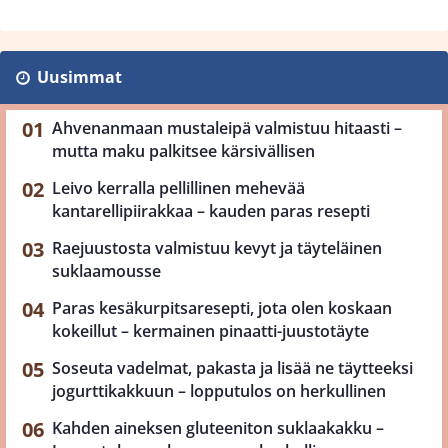
Uusimmat
Ahvenanmaan mustaleipä valmistuu hitaasti –
mutta maku palkitsee kärsivällisen
Leivo kerralla pellillinen mehevää
kantarellipiirakkaa – kauden paras resepti
Raejuustosta valmistuu kevyt ja täyteläinen
suklaamousse
Paras kesäkurpitsaresepti, jota olen koskaan
kokeillut – kermainen pinaatti-juustotäyte
Soseuta vadelmat, pakasta ja lisää ne täytteeksi
jogurttikakkuun – lopputulos on herkullinen
Kahden aineksen gluteeniton suklaakakku –