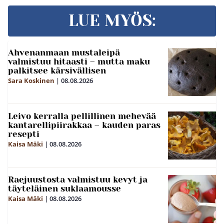
LUE MYÖS:
Ahvenanmaan mustaleipä
valmistuu hitaasti – mutta maku
palkitsee kärsivällisen
Sara Koskinen
|
08.08.2026
Leivo kerralla pellillinen mehevää
kantarellipiirakkaa – kauden paras
resepti
Kaisa Mäki
|
08.08.2026
Raejuustosta valmistuu kevyt ja
täyteläinen suklaamousse
Kaisa Mäki
|
08.08.2026