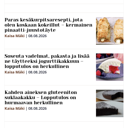
Paras kesäkurpitsaresepti, jota
olen koskaan kokeillut – kermainen
pinaatti-juustotäyte
Kaisa Mäki
|
08.08.2026
Soseuta vadelmat, pakasta ja lisää
ne täytteeksi jogurttikakkuun –
lopputulos on herkullinen
Kaisa Mäki
|
08.08.2026
Kahden aineksen gluteeniton
suklaakakku – Lopputulos on
hurmaavan herkullinen
Kaisa Mäki
|
08.08.2026