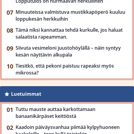
Lopputulos on hurmaavan herkullinen
Minuuteissa valmistuva mustikkapöperö kuuluu
loppukesän herkkuihin
Tämä niksi kannattaa tehdä kurkulle, jos haluat
salaatista rapeamman.
Siivuta vesimeloni juustohöylällä – näin syntyy
kesän näyttävin alkupala
Tiesitkö, että pekoni paistuu rapeaksi myös
mikrossa?
Luetuimmat
Tuttu mauste auttaa karkottamaan
banaanikärpäset keittiöstä
Kaadoin päiväysvanhaa piimää kylpyhuoneen
kaakeleille – teen kyllä toistekin