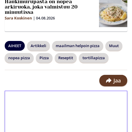
Haukimurupasta on nopea
arkiruoka, joka valmistuu 20
minuutissa
Sara Koskinen
|
04.08.2026
AIHEET
Artikkeli
maailman helpoin pizza
Muut
nopea pizza
Pizza
Reseptit
tortillapizza
Jaa
1€ = 10€ arvosta
ilmaiskierroksia ilman
kierrätystä!