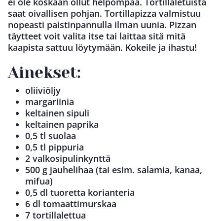
ei ole koskaan ollut helpompaa. Tortillaletuista
saat oivallisen pohjan. Tortillapizza valmistuu
nopeasti paistinpannulla ilman uunia. Pizzan
täytteet voit valita itse tai laittaa sitä mitä
kaapista sattuu löytymään. Kokeile ja ihastu!
Ainekset:
oliiviöljy
margariinia
keltainen sipuli
keltainen paprika
0,5 tl suolaa
0,5 tl pippuria
2 valkosipulinkynttä
500 g jauhelihaa (tai esim. salamia, kanaa,
mifua)
0,5 dl tuoretta korianteria
6 dl tomaattimurskaa
7 tortillalettua