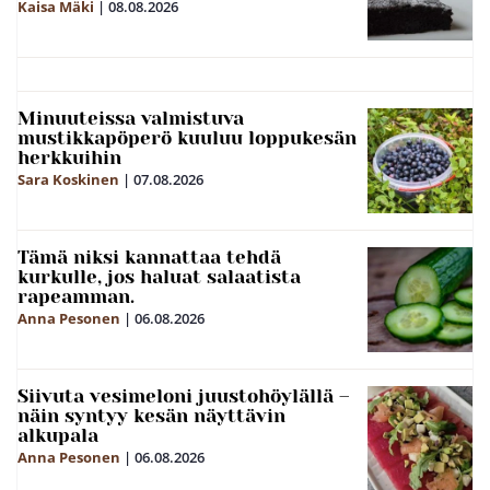
Kaisa Mäki
|
08.08.2026
Minuuteissa valmistuva
mustikkapöperö kuuluu loppukesän
herkkuihin
Sara Koskinen
|
07.08.2026
Tämä niksi kannattaa tehdä
kurkulle, jos haluat salaatista
rapeamman.
Anna Pesonen
|
06.08.2026
Siivuta vesimeloni juustohöylällä –
näin syntyy kesän näyttävin
alkupala
Anna Pesonen
|
06.08.2026