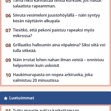
Tämä niksi kannattaa tehdä kurkulle, jos haluat
salaatista rapeamman.
Siivuta vesimeloni juustohöylällä – näin syntyy
kesän näyttävin alkupala
Tiesitkö, että pekoni paistuu rapeaksi myös
mikrossa?
Grillaatko halloumin aina viipaleina? Siksi siitä voi
tulla sitkeää.
Näin irrotat lohen nahan ilman veistä – onnistuu
helpommin kuin uskoisit
Haukimurupasta on nopea arkiruoka, joka
valmistuu 20 minuutissa
Luetuimmat
Tuttu mauste auttaa karkottamaan