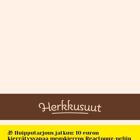
🎁 Huipputarjous jatkuu: 10 euron
kierrätysvapaa megakierros Reactoonz-peliin