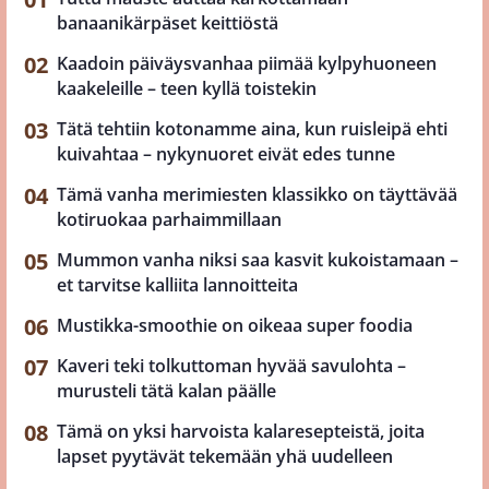
banaanikärpäset keittiöstä
Kaadoin päiväysvanhaa piimää kylpyhuoneen
kaakeleille – teen kyllä toistekin
Tätä tehtiin kotonamme aina, kun ruisleipä ehti
kuivahtaa – nykynuoret eivät edes tunne
Tämä vanha merimiesten klassikko on täyttävää
kotiruokaa parhaimmillaan
Mummon vanha niksi saa kasvit kukoistamaan –
et tarvitse kalliita lannoitteita
Mustikka-smoothie on oikeaa super foodia
Kaveri teki tolkuttoman hyvää savulohta –
murusteli tätä kalan päälle
Tämä on yksi harvoista kalaresepteistä, joita
lapset pyytävät tekemään yhä uudelleen