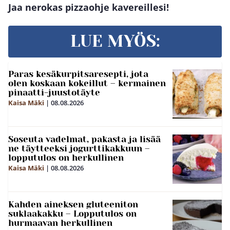
Jaa nerokas pizzaohje kavereillesi!
LUE MYÖS:
Paras kesäkurpitsaresepti, jota
olen koskaan kokeillut – kermainen
pinaatti-juustotäyte
Kaisa Mäki
|
08.08.2026
Soseuta vadelmat, pakasta ja lisää
ne täytteeksi jogurttikakkuun –
lopputulos on herkullinen
Kaisa Mäki
|
08.08.2026
Kahden aineksen gluteeniton
suklaakakku – Lopputulos on
hurmaavan herkullinen