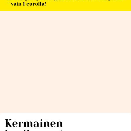
- vain 1 eurolla!
Kermainen