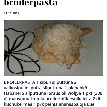
broilerpasta
21.11.2017
BROILERPASTA 1 sipuli silputtuna 2
valkosipulinkynttä silputtuna 1 pienehkö
Habanero silputtuna loraus oliiviöljyä 1 pkt (300
g) maustamattomia broilerinfileesuikaleita 2 dl
kuohukermaa 1 prk pieniä ananaspaloja
Lue