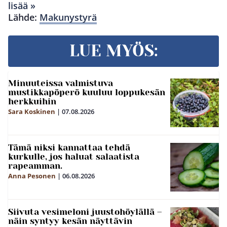
lisää »
Lähde:
Makunystyrä
LUE MYÖS:
Minuuteissa valmistuva
mustikkapöperö kuuluu loppukesän
herkkuihin
Sara Koskinen
|
07.08.2026
Tämä niksi kannattaa tehdä
kurkulle, jos haluat salaatista
rapeamman.
Anna Pesonen
|
06.08.2026
Siivuta vesimeloni juustohöylällä –
näin syntyy kesän näyttävin