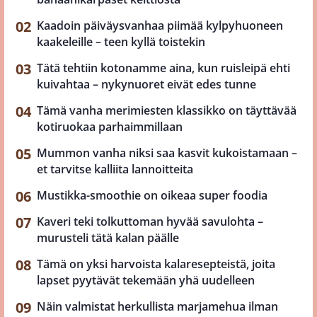
Kaadoin päiväysvanhaa piimää kylpyhuoneen
kaakeleille – teen kyllä toistekin
Tätä tehtiin kotonamme aina, kun ruisleipä ehti
kuivahtaa – nykynuoret eivät edes tunne
Tämä vanha merimiesten klassikko on täyttävää
kotiruokaa parhaimmillaan
Mummon vanha niksi saa kasvit kukoistamaan –
et tarvitse kalliita lannoitteita
Mustikka-smoothie on oikeaa super foodia
Kaveri teki tolkuttoman hyvää savulohta –
murusteli tätä kalan päälle
Tämä on yksi harvoista kalaresepteistä, joita
lapset pyytävät tekemään yhä uudelleen
Näin valmistat herkullista marjamehua ilman