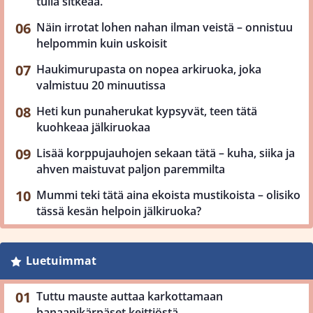
tulla sitkeää.
Näin irrotat lohen nahan ilman veistä – onnistuu
helpommin kuin uskoisit
Haukimurupasta on nopea arkiruoka, joka
valmistuu 20 minuutissa
Heti kun punaherukat kypsyvät, teen tätä
kuohkeaa jälkiruokaa
Lisää korppujauhojen sekaan tätä – kuha, siika ja
ahven maistuvat paljon paremmilta
Mummi teki tätä aina ekoista mustikoista – olisiko
tässä kesän helpoin jälkiruoka?
Luetuimmat
Tuttu mauste auttaa karkottamaan
banaanikärpäset keittiöstä