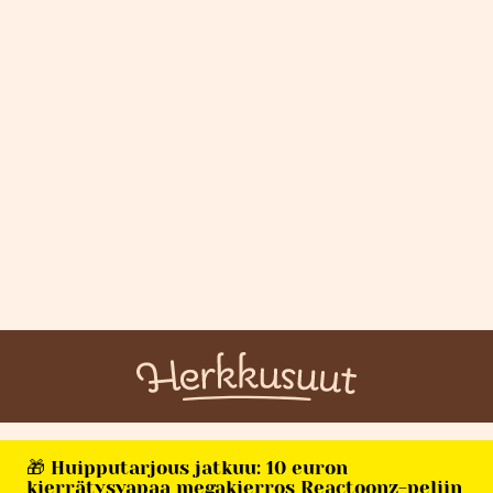
🎁 Huipputarjous jatkuu: 10 euron
kierrätysvapaa megakierros Reactoonz-peliin