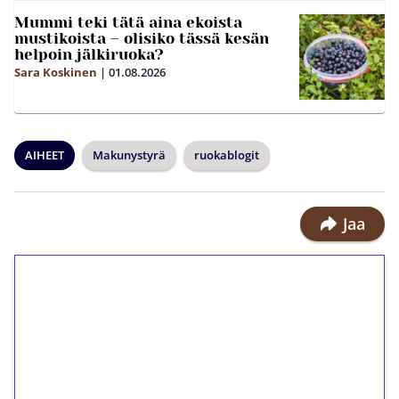
Mummi teki tätä aina ekoista
mustikoista – olisiko tässä kesän
helpoin jälkiruoka?
Sara Koskinen
|
01.08.2026
AIHEET
Makunystyrä
ruokablogit
Jaa
1€ = 10€ arvosta
ilmaiskierroksia ilman
kierrätystä!
Talleta 1€