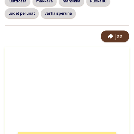
Keittiössä
makkara
mansikka
Ruokailu
uudet perunat
varhaisperuna
Jaa
1€ = 10€ arvosta
ilmaiskierroksia ilman
kierrätystä!
Talleta 1€
Saat heti 50 ilmaiskierrosta Tuohi
1000 -peliin (arvo 0,20€ per kierros)!
Ei kierrätysvaatimusta!