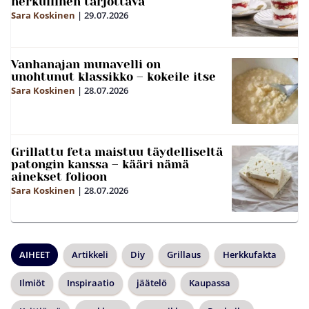
herkullinen tarjottava
Sara Koskinen
|
29.07.2026
Vanhanajan munavelli on
unohtunut klassikko – kokeile itse
Sara Koskinen
|
28.07.2026
Grillattu feta maistuu täydelliseltä
patongin kanssa – kääri nämä
ainekset folioon
Sara Koskinen
|
28.07.2026
AIHEET
Artikkeli
Diy
Grillaus
Herkkufakta
Ilmiöt
Inspiraatio
jäätelö
Kaupassa