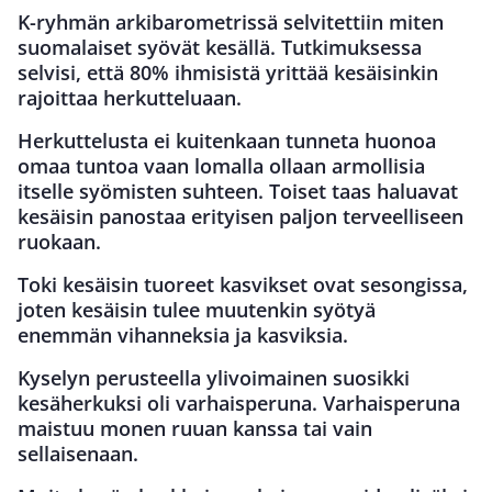
K-ryhmän arkibarometrissä selvitettiin miten
suomalaiset syövät kesällä. Tutkimuksessa
selvisi, että 80% ihmisistä yrittää kesäisinkin
rajoittaa herkutteluaan.
Herkuttelusta ei kuitenkaan tunneta huonoa
omaa tuntoa vaan lomalla ollaan armollisia
itselle syömisten suhteen. Toiset taas haluavat
kesäisin panostaa erityisen paljon terveelliseen
ruokaan.
Toki kesäisin tuoreet kasvikset ovat sesongissa,
joten kesäisin tulee muutenkin syötyä
enemmän vihanneksia ja kasviksia.
Kyselyn perusteella ylivoimainen suosikki
kesäherkuksi oli varhaisperuna. Varhaisperuna
maistuu monen ruuan kanssa tai vain
sellaisenaan.