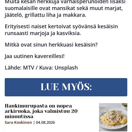
Muita kesän herkkuja varhaisperunoiden lisäksi
suomalaisille ovat mansikat sekä muut marjat,
jäätelö, grillattu liha ja makkara.
Erityisesti naiset kertoivat syövänsä kesäisin
runsaasti marjoja ja kasviksia.
Mitkä ovat sinun herkkuasi kesäisin?
Jaa uutinen kavereillesi!
Lähde: MTV / Kuva: Unsplash
LUE MYÖS:
Haukimurupasta on nopea
arkiruoka, joka valmistuu 20
minuutissa
Sara Koskinen
|
04.08.2026