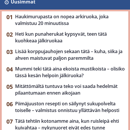
Uusimmat
Haukimurupasta on nopea arkiruoka, joka
valmistuu 20 minuutissa
Heti kun punaherukat kypsyvät, teen tätä
kuohkeaa jälkiruokaa
Lisää korppujauhojen sekaan tätä – kuha, siika ja
ahven maistuvat paljon paremmilta
Mummi teki tätä aina ekoista mustikoista – olisiko
tässä kesän helpoin jälkiruoka?
Mitättömältä tuntuva teko voi saada hedelmät
pilaantumaan ennen aikojaan
Piimäjuuston resepti on säilynyt sukupolvelta
toiselle – valmistus onnistuu yllättävän helposti
Tätä tehtiin kotonamme aina, kun ruisleipä ehti
kuivahtaa – nykynuoret eivät edes tunne