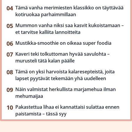
Tämä vanha merimiesten klassikko on täyttävää
kotiruokaa parhaimmillaan
Mummon vanha niksi saa kasvit kukoistamaan –
et tarvitse kalliita lannoitteita
Mustikka-smoothie on oikeaa super foodia
Kaveri teki tolkuttoman hyvää savulohta –
murusteli tätä kalan päälle
Tämä on yksi harvoista kalaresepteistä, joita
lapset pyytävät tekemään yhä uudelleen
Näin valmistat herkullista marjamehua ilman
mehumaijaa
Pakastettua lihaa ei kannattaisi sulattaa ennen
paistamista – tässä syy