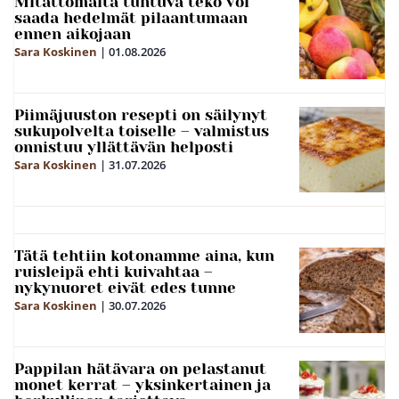
Mitättömältä tuntuva teko voi
saada hedelmät pilaantumaan
ennen aikojaan
Sara Koskinen
|
01.08.2026
Piimäjuuston resepti on säilynyt
sukupolvelta toiselle – valmistus
onnistuu yllättävän helposti
Sara Koskinen
|
31.07.2026
Tätä tehtiin kotonamme aina, kun
ruisleipä ehti kuivahtaa –
nykynuoret eivät edes tunne
Sara Koskinen
|
30.07.2026
Pappilan hätävara on pelastanut
monet kerrat – yksinkertainen ja