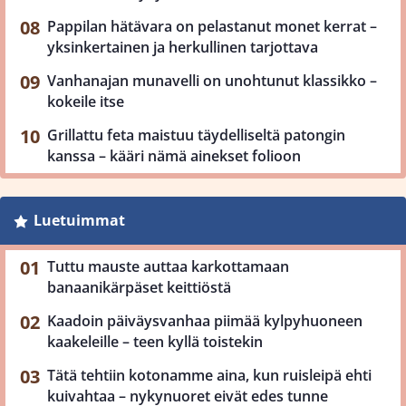
Pappilan hätävara on pelastanut monet kerrat –
yksinkertainen ja herkullinen tarjottava
Vanhanajan munavelli on unohtunut klassikko –
kokeile itse
Grillattu feta maistuu täydelliseltä patongin
kanssa – kääri nämä ainekset folioon
Luetuimmat
Tuttu mauste auttaa karkottamaan
banaanikärpäset keittiöstä
Kaadoin päiväysvanhaa piimää kylpyhuoneen
kaakeleille – teen kyllä toistekin
Tätä tehtiin kotonamme aina, kun ruisleipä ehti
kuivahtaa – nykynuoret eivät edes tunne