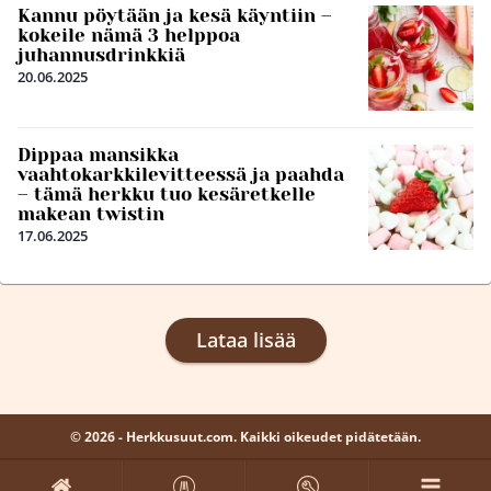
Kannu pöytään ja kesä käyntiin –
kokeile nämä 3 helppoa
juhannusdrinkkiä
20.06.2025
Dippaa mansikka
vaahtokarkkilevitteessä ja paahda
– tämä herkku tuo kesäretkelle
makean twistin
17.06.2025
Lataa lisää
© 2026 - Herkkusuut.com. Kaikki oikeudet pidätetään.