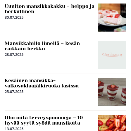
Uuniton mansikkakakku – helppo ja
herkullinen
30.07.2025
Mansikkahillo limellä – kesän
raikkain herkku
28.07.2025
Kesäinen mansikka-
valkosuklaajälkiruoka lasissa
25.07.2025
Oho mitä terveyspommeja – 10
hyvää syytä syödä mansikoita
13.07.2025