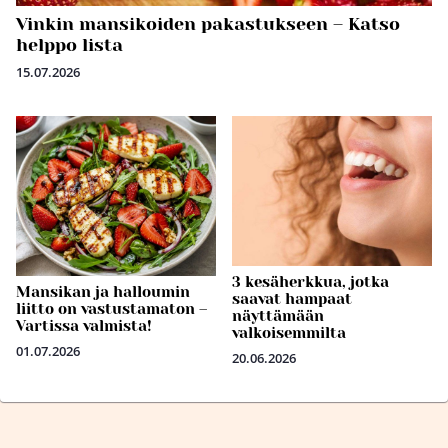
Vinkin mansikoiden pakastukseen – Katso
helppo lista
15.07.2026
3 kesäherkkua, jotka
Mansikan ja halloumin
saavat hampaat
liitto on vastustamaton –
näyttämään
Vartissa valmista!
valkoisemmilta
01.07.2026
20.06.2026