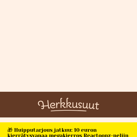
🎁 Huipputarjous jatkuu: 10 euron
kierrätysvapaa megakierros Reactoonz-peliin