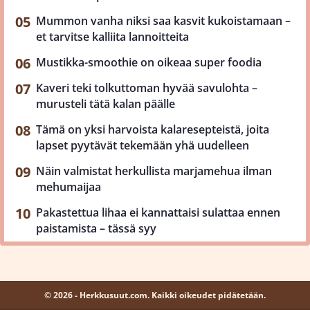
Mummon vanha niksi saa kasvit kukoistamaan –
et tarvitse kalliita lannoitteita
Mustikka-smoothie on oikeaa super foodia
Kaveri teki tolkuttoman hyvää savulohta –
murusteli tätä kalan päälle
Tämä on yksi harvoista kalaresepteistä, joita
lapset pyytävät tekemään yhä uudelleen
Näin valmistat herkullista marjamehua ilman
mehumaijaa
Pakastettua lihaa ei kannattaisi sulattaa ennen
paistamista – tässä syy
© 2026 - Herkkusuut.com. Kaikki oikeudet pidätetään.