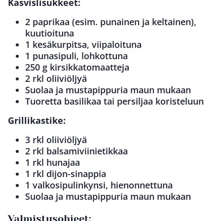
Kasvislisukkeet:
2 paprikaa (esim. punainen ja keltainen),
kuutioituna
1 kesäkurpitsa, viipaloituna
1 punasipuli, lohkottuna
250 g kirsikkatomaatteja
2 rkl oliiviöljyä
Suolaa ja mustapippuria maun mukaan
Tuoretta basilikaa tai persiljaa koristeluun
Grillikastike:
3 rkl oliiviöljyä
2 rkl balsamiviinietikkaa
1 rkl hunajaa
1 rkl dijon-sinappia
1 valkosipulinkynsi, hienonnettuna
Suolaa ja mustapippuria maun mukaan
Valmistusohjeet: