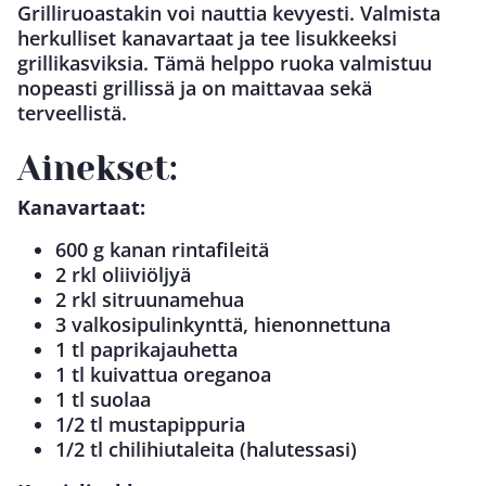
Grilliruoastakin voi nauttia kevyesti. Valmista
herkulliset kanavartaat ja tee lisukkeeksi
grillikasviksia. Tämä helppo ruoka valmistuu
nopeasti grillissä ja on maittavaa sekä
terveellistä.
Ainekset:
Kanavartaat:
600 g kanan rintafileitä
2 rkl oliiviöljyä
2 rkl sitruunamehua
3 valkosipulinkynttä, hienonnettuna
1 tl paprikajauhetta
1 tl kuivattua oreganoa
1 tl suolaa
1/2 tl mustapippuria
1/2 tl chilihiutaleita (halutessasi)