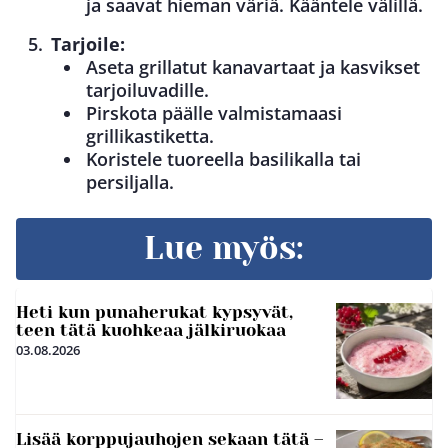
ja saavat hieman väriä. Kääntele välillä.
Tarjoile:
Aseta grillatut kanavartaat ja kasvikset
tarjoiluvadille.
Pirskota päälle valmistamaasi
grillikastiketta.
Koristele tuoreella basilikalla tai
persiljalla.
Lue myös:
Heti kun punaherukat kypsyvät,
teen tätä kuohkeaa jälkiruokaa
03.08.2026
Lisää korppujauhojen sekaan tätä –