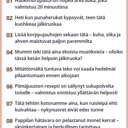
Haukimurupasta on nopea arkiruoka, joka
valmistuu 20 minuutissa
Heti kun punaherukat kypsyvät, teen tätä
kuohkeaa jälkiruokaa
Lisää korppujauhojen sekaan tätä – kuha, siika ja
ahven maistuvat paljon paremmilta
Mummi teki tätä aina ekoista mustikoista – olisiko
tässä kesän helpoin jälkiruoka?
Mitättömältä tuntuva teko voi saada hedelmät
pilaantumaan ennen aikojaan
Piimäjuuston resepti on säilynyt sukupolvelta
toiselle – valmistus onnistuu yllättävän helposti
Tätä tehtiin kotonamme aina, kun ruisleipä ehti
kuivahtaa – nykynuoret eivät edes tunne
Pappilan hätävara on pelastanut monet kerrat –
yksinkertainen ja herkullinen tarjottava