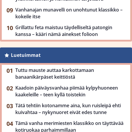
Vanhanajan munavelli on unohtunut klassikko –
kokeile itse
Grillattu feta maistuu täydelliseltä patongin
kanssa – kääri nämä ainekset folioon
Luetuimmat
Tuttu mauste auttaa karkottamaan
banaanikärpäset keittiöstä
Kaadoin päiväysvanhaa piimää kylpyhuoneen
kaakeleille – teen kyllä toistekin
Tätä tehtiin kotonamme aina, kun ruisleipä ehti
kuivahtaa – nykynuoret eivät edes tunne
Tämä vanha merimiesten klassikko on täyttävää
kotiruokaa parhaimmillaan