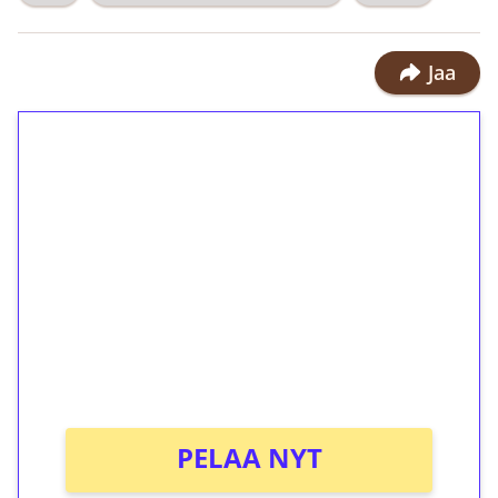
Jaa
1€ = 10€ arvosta
ilmaiskierroksia ilman
kierrätystä!
Talleta 1€
Saat heti 50 ilmaiskierrosta Tuohi
1000 -peliin (arvo 0,20€ per kierros)!
Ei kierrätysvaatimusta!
PELAA NYT