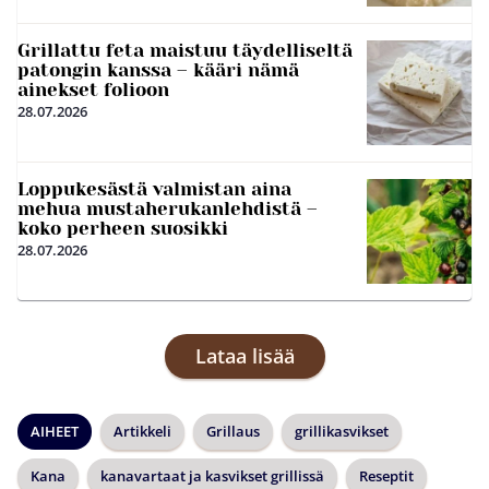
Grillattu feta maistuu täydelliseltä
patongin kanssa – kääri nämä
ainekset folioon
28.07.2026
Loppukesästä valmistan aina
mehua mustaherukanlehdistä –
koko perheen suosikki
28.07.2026
Lataa lisää
AIHEET
Artikkeli
Grillaus
grillikasvikset
Kana
kanavartaat ja kasvikset grillissä
Reseptit