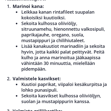
Marinoi kana:
Leikkaa kanan rintafileet suupalan
kokoisiksi kuutioiksi.
Sekoita kulhossa oliiviöljy,
sitruunamehu, hienonnettu valkosipuli,
paprikajauhe, oregano, suola,
mustapippuri ja chilihiutaleet.
Lisää kanakuutiot marinadiin ja sekoita
hyvin, jotta kaikki palat peittyvät. Peitä
kulho ja anna marinoitua jääkaapissa
vähintään 30 minuuttia, mielellään
pidempään.
Valmistele kasvikset:
Kuutioi paprikat, viipaloi kesäkurpitsa ja
lohko punasipuli.
Sekoita kasvikset kulhossa oliiviöljyn,
suolan ja mustapippurin kanssa.
Valmista grillikastike: