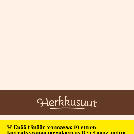
🚨 Enää tänään voimassa: 10 euron
kierrätysvapaa megakierros Reactoonz-peliin