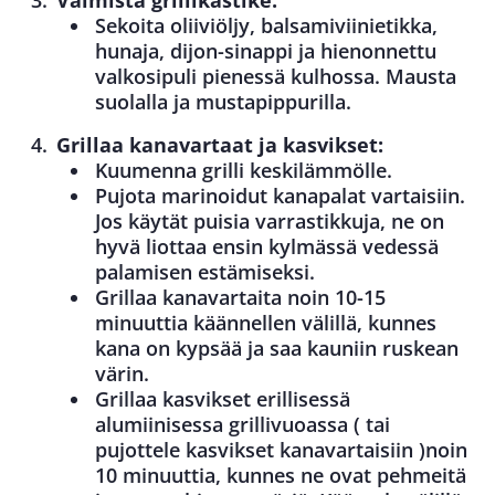
Sekoita oliiviöljy, balsamiviinietikka,
hunaja, dijon-sinappi ja hienonnettu
valkosipuli pienessä kulhossa. Mausta
suolalla ja mustapippurilla.
Grillaa kanavartaat ja kasvikset:
Kuumenna grilli keskilämmölle.
Pujota marinoidut kanapalat vartaisiin.
Jos käytät puisia varrastikkuja, ne on
hyvä liottaa ensin kylmässä vedessä
palamisen estämiseksi.
Grillaa kanavartaita noin 10-15
minuuttia käännellen välillä, kunnes
kana on kypsää ja saa kauniin ruskean
värin.
Grillaa kasvikset erillisessä
alumiinisessa grillivuoassa ( tai
pujottele kasvikset kanavartaisiin )noin
10 minuuttia, kunnes ne ovat pehmeitä